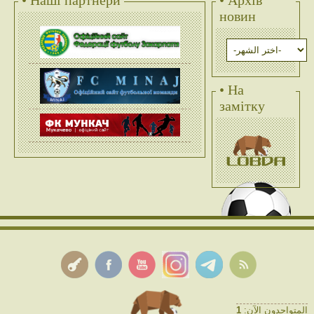
новин
• На
замітку
1
المتواجدون الآن: