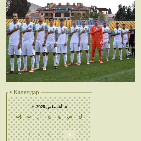
• Календар
«
أغسطس 2026
»
أح
س
ج
خ
أر
ث
إث
1
2
3
4
5
6
7
8
9