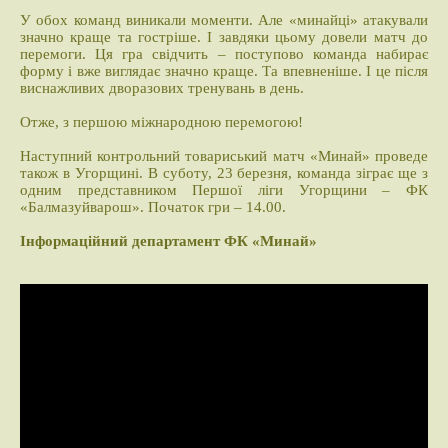
У обох команд виникали моменти. Але «минайці» атакували
значно краще та гостріше. І завдяки цьому довели матч до
перемоги. Ця гра свідчить – поступово команда набирає
форму і вже виглядає значно краще. Та впевненіше. І це після
виснажливих дворазових тренувань в день.
Отже, з першою міжнародною перемогою!
Наступний контрольний товариський матч «Минай» проведе
також в Угорщині. В суботу, 23 березня, команда зіграє ще з
одним представником Першої ліги Угорщини – ФК
«Балмазуйварош». Початок гри – 14.00.
Інформаційний департамент ФК «Минай»