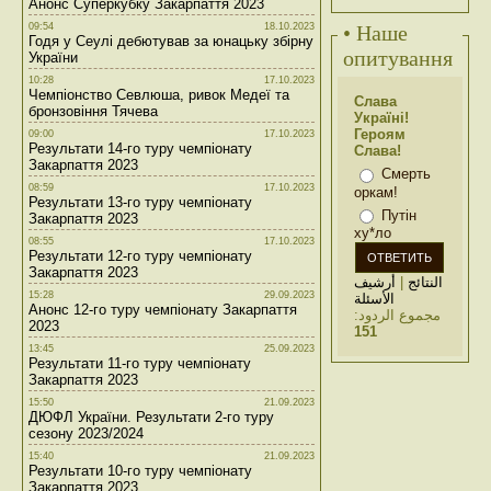
Анонс Суперкубку Закарпаття 2023
09:54
18.10.2023
• Наше
Годя у Сеулі дебютував за юнацьку збірну
опитування
України
10:28
17.10.2023
Чемпіонство Севлюша, ривок Медеї та
Слава
бронзовіння Тячева
Україні!
Героям
09:00
17.10.2023
Результати 14-го туру чемпіонату
Слава!
Закарпаття 2023
Смерть
08:59
17.10.2023
оркам!
Результати 13-го туру чемпіонату
Путін
Закарпаття 2023
ху*ло
08:55
17.10.2023
Результати 12-го туру чемпіонату
Закарпаття 2023
أرشيف
|
النتائج
15:28
29.09.2023
الأسئلة
Анонс 12-го туру чемпіонату Закарпаття
مجموع الردود:
2023
151
13:45
25.09.2023
Результати 11-го туру чемпіонату
Закарпаття 2023
15:50
21.09.2023
ДЮФЛ України. Результати 2-го туру
сезону 2023/2024
15:40
21.09.2023
Результати 10-го туру чемпіонату
Закарпаття 2023