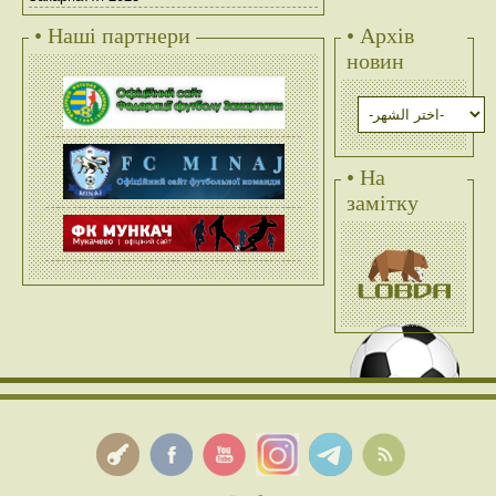
• Наші партнери
• Архів
новин
• На
замітку