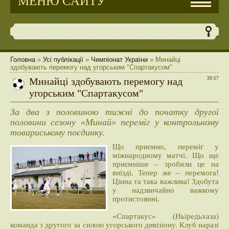
МЕНЮ САЙТУ
Головна
»
Усі публікації
»
Чемпіонат України
» Минайці
здобувають перемогу над угорським "Спартакусом"
Минайці здобувають перемогу над
20:57
угорським "Спартакусом"
За два з половиною тижні до початку другої
половини сезону «Минай» переміг у контрольному
товариському поєдинку.
Що приємно, переміг у
міжнародному матчі. Що ще
приємніше – зробили це на
виїзді. Тепер же – перемога!
Цінна та така важлива! Здобута
у надзвичайно важкому
протистоянні.
«Спартакус» (Ньїредьхаза)
команда з другого за силою угорського дивізіону. Клуб наразі