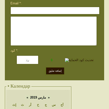
Email *:
كود *:
• Календар
«
مارس 2019
»
أح
س
ج
خ
أر
ث
إث