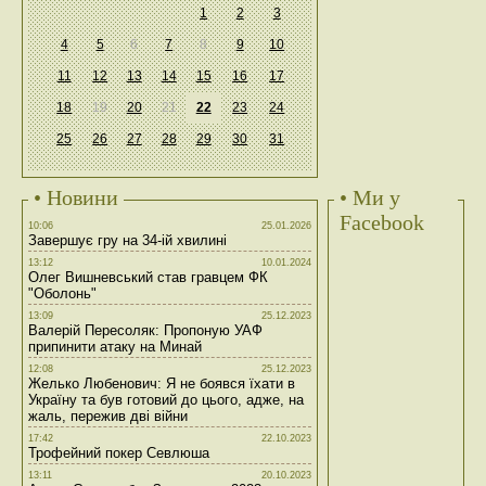
1
2
3
4
5
6
7
8
9
10
11
12
13
14
15
16
17
18
19
20
21
22
23
24
25
26
27
28
29
30
31
• Новини
• Ми у
Facebook
10:06
25.01.2026
Завершує гру на 34-ій хвилині
13:12
10.01.2024
Олег Вишневський став гравцем ФК
"Оболонь"
13:09
25.12.2023
Валерій Пересоляк: Пропоную УАФ
припинити атаку на Минай
12:08
25.12.2023
Желько Любенович: Я не боявся їхати в
Україну та був готовий до цього, адже, на
жаль, пережив дві війни
17:42
22.10.2023
Трофейний покер Севлюша
13:11
20.10.2023