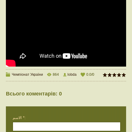
Чемпіонат України
864
lobda
0.0
/
0
Всього коментарів
:
0
الاسم *: