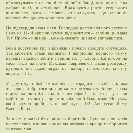
облаштувався у середині турнірної таблиці, останнім часом
набравши хід в чемпіонаті. Враховуючи рівень угорського
чемпіонату, можна сміливо стверджувати, що спаринг-
партнер був досить хорошого рівня.
Це підтвердив і сам матч. Господарі розпочали його активно
і вже на 11-ій хвилині зуміли відзначитися – зробив це Адам
Тот. Проте «минайці», можна сказати, швидко виправилися.
Вони поступово гру вирівняли і почали володіти ситуацією.
Так моменти стали виникати. І наприкінці першого тайму
нарешті вдалося забити перший гол у Європі. Ця історична
місія лягла на плечі Максима Гавриленка! Після розіграшу
кутового він вдало зіграв на підборі та вколотив м’яч у
ворота – 1:1.
У другому таймі «минайці» не «зрадили» своїй грі, яка
дозволила добратися до приємного результату. Знову зіграла
ставка на постріли з-за меж штрафної – цього разу свою
майстерність вкотре довів досвідчений Владислав Микуляк,
який влучно пробив у правий кут - 1:2. Асистував йому
Василь Беца.
Загалом у матчі було чимало боротьби. Суперник не хотів
поступатися, але наша команда виглядала краще та боролася
за кожен мяч.