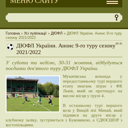
МЕНЮ САЙТУ
Головна
»
Усі публікації
»
ДЮФЛ
» ДЮФЛ України. Анонс 9-го туру
сезону 2021/2022
ДЮФЛ України. Анонс 9-го туру сезону
09:45
2021/2022
У субота та неділю, 30-31 жовтня, відбудуться
поєдинки дев'ятого туру ДЮФЛ України.
Мукачівська команда у
передостанньому турі першого
етапу змагань зіграє з ФК
Львів, який не претендує на
високі місця у групі 4.
В останньому турі першого
кола у Вищій лізі Минай, який
піднявся на друге місце у
клубному заліку, зустрінеться з Буковиною, а СДЮСШОР з
костопільцями.