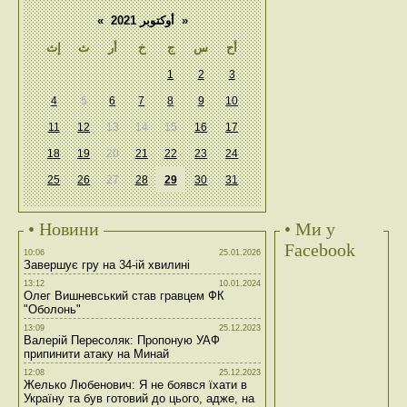
«
أوكتوبر 2021
»
أح
س
ج
خ
أر
ث
إث
1
2
3
4
5
6
7
8
9
10
11
12
13
14
15
16
17
18
19
20
21
22
23
24
25
26
27
28
29
30
31
• Новини
• Ми у
Facebook
10:06
25.01.2026
Завершує гру на 34-ій хвилині
13:12
10.01.2024
Олег Вишневський став гравцем ФК
"Оболонь"
13:09
25.12.2023
Валерій Пересоляк: Пропоную УАФ
припинити атаку на Минай
12:08
25.12.2023
Желько Любенович: Я не боявся їхати в
Україну та був готовий до цього, адже, на