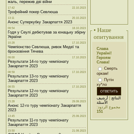
жаль, пережив дві війни
17:42
22.10.2023
Трофейний покер Севлюша
13:11
20.10.2023
Анонс Суперкубку Закарпаття 2023
09:54
18.10.2023
• Наше
Годя у Сеулі дебютував за юнацьку збірну
опитування
України
10:28
17.10.2023
Чемпіонство Севлюша, ривок Медеї та
Слава
бронзовіння Тячева
Україні!
Героям
09:00
17.10.2023
Результати 14-го туру чемпіонату
Слава!
Закарпаття 2023
Смерть
08:59
17.10.2023
оркам!
Результати 13-го туру чемпіонату
Путін
Закарпаття 2023
ху*ло
08:55
17.10.2023
Результати 12-го туру чемпіонату
Закарпаття 2023
أرشيف
|
النتائج
15:28
29.09.2023
الأسئلة
Анонс 12-го туру чемпіонату Закарпаття
مجموع الردود:
2023
151
13:45
25.09.2023
Результати 11-го туру чемпіонату
Закарпаття 2023
15:50
21.09.2023