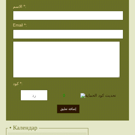
الاسم *:
Email *:
كود *:
• Календар