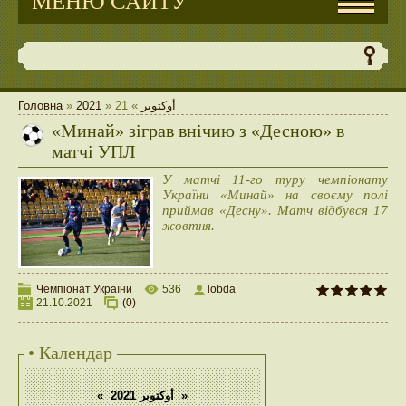
МЕНЮ САЙТУ
Головна
»
2021
»
21
»
أوكتوبر
«Минай» зіграв внічию з «Десною» в
матчі УПЛ
У матчі 11-го туру чемпіонату
України «Минай» на своєму полі
приймав «Десну». Матч відбувся 17
жовтня.
Чемпіонат України
536
lobda
21.10.2021
(0)
• Календар
«
أوكتوبر 2021
»