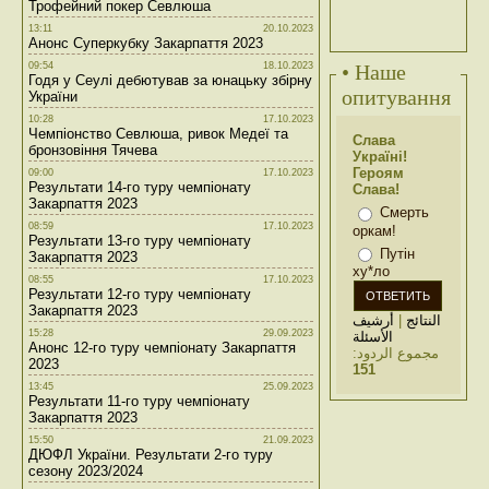
Трофейний покер Севлюша
13:11
20.10.2023
Анонс Суперкубку Закарпаття 2023
09:54
18.10.2023
• Наше
Годя у Сеулі дебютував за юнацьку збірну
опитування
України
10:28
17.10.2023
Чемпіонство Севлюша, ривок Медеї та
Слава
бронзовіння Тячева
Україні!
Героям
09:00
17.10.2023
Результати 14-го туру чемпіонату
Слава!
Закарпаття 2023
Смерть
08:59
17.10.2023
оркам!
Результати 13-го туру чемпіонату
Путін
Закарпаття 2023
ху*ло
08:55
17.10.2023
Результати 12-го туру чемпіонату
Закарпаття 2023
أرشيف
|
النتائج
15:28
29.09.2023
الأسئلة
Анонс 12-го туру чемпіонату Закарпаття
مجموع الردود:
2023
151
13:45
25.09.2023
Результати 11-го туру чемпіонату
Закарпаття 2023
15:50
21.09.2023
ДЮФЛ України. Результати 2-го туру
сезону 2023/2024