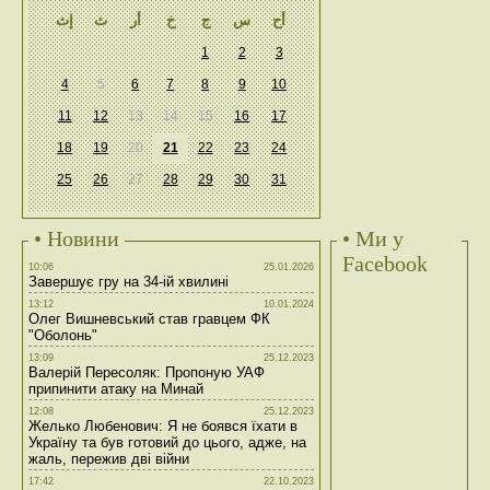
أح
س
ج
خ
أر
ث
إث
1
2
3
4
5
6
7
8
9
10
11
12
13
14
15
16
17
18
19
20
21
22
23
24
25
26
27
28
29
30
31
• Новини
• Ми у
Facebook
10:06
25.01.2026
Завершує гру на 34-ій хвилині
13:12
10.01.2024
Олег Вишневський став гравцем ФК
"Оболонь"
13:09
25.12.2023
Валерій Пересоляк: Пропоную УАФ
припинити атаку на Минай
12:08
25.12.2023
Желько Любенович: Я не боявся їхати в
Україну та був готовий до цього, адже, на
жаль, пережив дві війни
17:42
22.10.2023