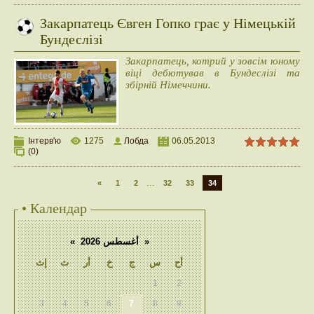
Закарпатець Євген Гопко грає у Німецькій
Бундеслізі
Закарпатець, котрий у зовсім юному
віці дебютував в Бундеслізі та
збірній Німеччини.
Інтерв'ю
1275
Лобда
06.05.2013
(0)
...
«
1
2
32
33
34
• Календар
«
أغسطس 2026
»
أح
س
ج
خ
أر
ث
إث
1
2
3
4
5
6
7
8
9