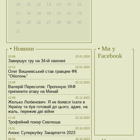
10
11
12
13
14
15
16
17
18
19
20
21
22
23
24
25
26
27
28
29
30
31
• Новини
• Ми у
Facebook
10:06
25.01.2026
Завершує гру на 34-ій хвилині
13:12
10.01.2024
Олег Вишневський став гравцем ФК
"Оболонь"
13:09
25.12.2023
Валерій Пересоляк: Пропоную УАФ
припинити атаку на Минай
12:08
25.12.2023
Желько Любенович: Я не боявся їхати в
Україну та був готовий до цього, адже, на
жаль, пережив дві війни
17:42
22.10.2023
Трофейний покер Севлюша
13:11
20.10.2023
Анонс Суперкубку Закарпаття 2023
09:54
18.10.2023