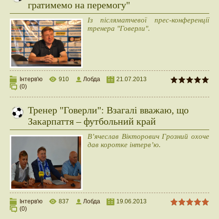
гратимемо на перемогу"
Із післяматчевої прес-конференції
тренера "Говерли".
Інтерв'ю
910
Лобда
21.07.2013
(0)
Тренер "Говерли": Взагалі вважаю, що
Закарпаття – футбольний край
В’ячеслав Вікторович Грозний охоче
дав коротке інтерв’ю.
Інтерв'ю
837
Лобда
19.06.2013
(0)