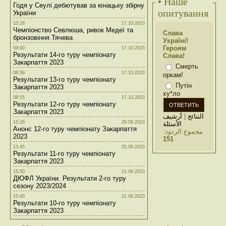
• Наше
Годя у Сеулі дебютував за юнацьку збірну
опитування
України
10:28
17.10.2023
Чемпіонство Севлюша, ривок Медеї та
Слава
бронзовіння Тячева
Україні!
Героям
09:00
17.10.2023
Результати 14-го туру чемпіонату
Слава!
Закарпаття 2023
Смерть
08:59
17.10.2023
оркам!
Результати 13-го туру чемпіонату
Путін
Закарпаття 2023
ху*ло
08:55
17.10.2023
Результати 12-го туру чемпіонату
Закарпаття 2023
أرشيف
|
النتائج
15:28
29.09.2023
الأسئلة
Анонс 12-го туру чемпіонату Закарпаття
مجموع الردود:
2023
151
13:45
25.09.2023
Результати 11-го туру чемпіонату
Закарпаття 2023
15:50
21.09.2023
ДЮФЛ України. Результати 2-го туру
сезону 2023/2024
15:40
21.09.2023
Результати 10-го туру чемпіонату
Закарпаття 2023