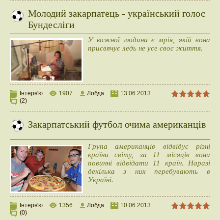
Молодий закарпатець - український голос
Бундесліги
У кожної людини є мрія, якій вона
присвячує ледь не усе своє життя.
Інтерв'ю
1907
Лобда
13.06.2013
(2)
Закарпатський футбол очима американців
Група американців відвідує різні
країни світу, за 11 місяців вони
повинні відвідати 11 країн. Наразі
декілька з них перебувають в
Україні.
Інтерв'ю
1356
Лобда
10.06.2013
(0)