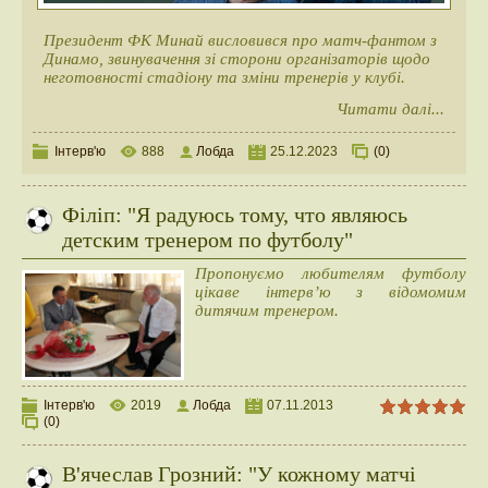
Президент ФК Минай висловився про матч-фантом з
Динамо, звинувачення зі сторони організаторів щодо
неготовності стадіону та зміни тренерів у клубі.
Читати далі...
Інтерв'ю
888
Лобда
25.12.2023
(0)
Філіп: "Я радуюсь тому, что являюсь
детским тренером по футболу"
Пропонуємо любителям футболу
цікаве інтерв’ю з відомомим
дитячим тренером.
Інтерв'ю
2019
Лобда
07.11.2013
(0)
В'ячеслав Грозний: "У кожному матчі