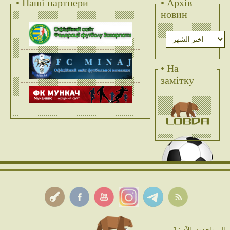
• Наші партнери
• Архів
новин
• На
замітку
1
المتواجدون الآن: