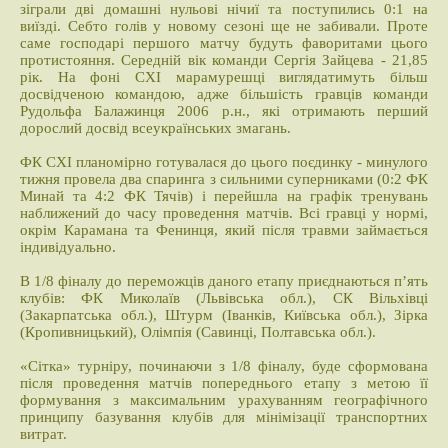
зіграли дві домашні нульові нічиї та поступились 0:1 на
виїзді. Себто голів у новому сезоні ще не забивали. Проте
саме господарі першого матчу будуть фаворитами цього
протистояння. Середній вік команди Сергія Зайцева - 21,85
рік. На фоні СХІ марамурешці виглядатимуть більш
досвідченою командою, адже більшість гравців команди
Рудольфа Балажинця 2006 р.н., які отримають перший
дорослий досвід всеукраїнських змагань.
ФК СХІ планомірно готувалася до цього поєдинку - минулого
тижня провела два спаринга з сильними суперниками (0:2 ФК
Минай та 4:2 ФК Тячів) і перейшла на графік тренувань
наближений до часу проведення матчів. Всі гравці у нормі,
окрім Карамана та Фенинця, який після травми займається
індивідуально.
В 1/8 фіналу до переможців даного етапу приєднаються п’ять
клубів: ФК Миколаїв (Львівська обл.), СК Вільхівці
(Закарпатська обл.), Штурм (Іванків, Київська обл.), Зірка
(Кропивницький), Олімпія (Савинці, Полтавська обл.).
«Сітка» турніру, починаючи з 1/8 фіналу, буде сформована
після проведення матчів попереднього етапу з метою її
формування з максимальним урахуванням географічного
принципу базування клубів для мінімізації транспортних
витрат.