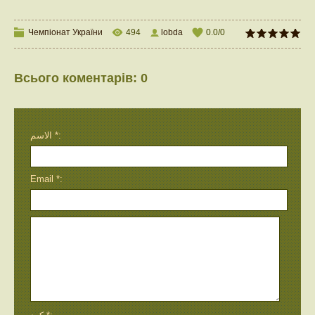
Чемпіонат України
494
lobda
0.0
/
0
Всього коментарів
:
0
الاسم *:
Email *: