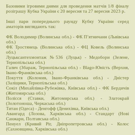
Базовими ігровими днями для проведення матчів 1/8 фіналу
розіграшу Кубка України є 20 вересня та 27 вересня 2023 р.
Інші пари попереднього раунду Кубку України серед
аматорів виглядають так:
ФК Володимир (Волинська обл.) - ФК П’ятничани (Львівська
обл.)
ФК Тростянець (Волинська обл.) - ФЦ Ковель (Волинська
обл.)
Луцьксантехмонтаж №536 (Луцьк) - Медобори (Зелене,
Тернопільська обл.)
Галич (Збараж, Тернопільська обл.) - Blago-Юність (Верхня,
Івано-Франківська обл.)
Покуття (Коломия, Івано-Франківська обл.) - Дністер
(Заліщики, Тернопільська обл.)
Сокіл (Михайлівка-Рубежівка, Київська обл.) - ФК Бердичів
(Житомирська обл.)
Полісся (Ставки, Житомирська обл.) - Златокрай
(Золотоноша, Черкаська обл.)
Титан (Одеса) - Денгофф (Денихівка, Київська обл.)
Авангард (Лозова, Харківська обл.) - Стандарт (Нові
Санжари, Полтавська обл.)
Пенуел (Кривий Ріг, Дніпропетровська обл.) - Колос
(Сахновщина, Харківська обл.)