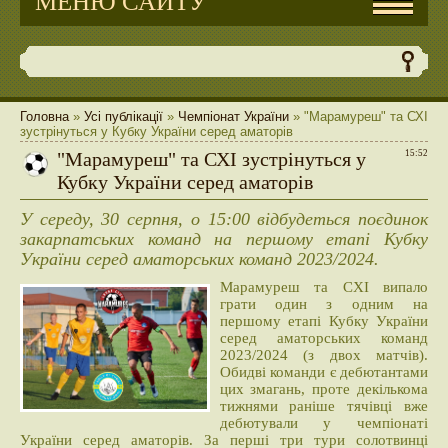
МЕНЮ САЙТУ
Головна
»
Усі публікації
»
Чемпіонат України
» "Марамуреш" та СХІ
зустрінуться у Кубку України серед аматорів
"Марамуреш" та СХІ зустрінуться у
15:52
Кубку України серед аматорів
У середу, 30 серпня, о 15:00 відбудеться поєдинок
закарпатських команд на першому етапі Кубку
України серед аматорських команд 2023/2024.
Марамуреш та СХІ випало
грати один з одним на
першому етапі Кубку України
серед аматорських команд
2023/2024 (з двох матчів).
Обидві команди є дебютантами
цих змагань, проте декількома
тижнями раніше тячівці вже
дебютували у чемпіонаті
України серед аматорів. За перші три тури солотвинці