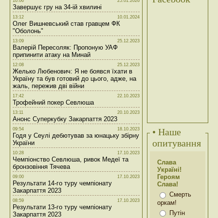
10:06
25.01.2026
Завершує гру на 34-ій хвилині
13:12
10.01.2024
Олег Вишневський став гравцем ФК
"Оболонь"
13:09
25.12.2023
Валерій Пересоляк: Пропоную УАФ
припинити атаку на Минай
12:08
25.12.2023
Желько Любенович: Я не боявся їхати в
Україну та був готовий до цього, адже, на
жаль, пережив дві війни
17:42
22.10.2023
Трофейний покер Севлюша
13:11
20.10.2023
Анонс Суперкубку Закарпаття 2023
09:54
18.10.2023
• Наше
Годя у Сеулі дебютував за юнацьку збірну
опитування
України
10:28
17.10.2023
Чемпіонство Севлюша, ривок Медеї та
Слава
бронзовіння Тячева
Україні!
Героям
09:00
17.10.2023
Результати 14-го туру чемпіонату
Слава!
Закарпаття 2023
Смерть
08:59
17.10.2023
оркам!
Результати 13-го туру чемпіонату
Путін
Закарпаття 2023