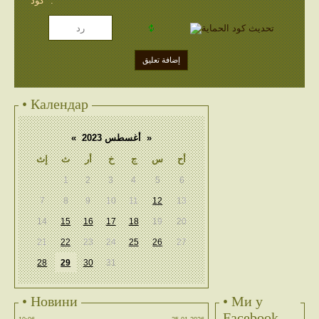
كود *:
• Календар
«
أغسطس 2023
»
أح
س
ج
خ
أر
ث
إث
1
2
3
4
5
6
7
8
9
10
11
12
13
14
15
16
17
18
19
20
21
22
23
24
25
26
27
28
29
30
31
• Новини
• Ми у
Facebook