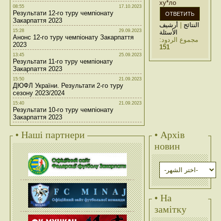
ху*ло
08:55
17.10.2023
Результати 12-го туру чемпіонату
Закарпаття 2023
أرشيف
|
النتائج
15:28
29.09.2023
الأسئلة
Анонс 12-го туру чемпіонату Закарпаття
مجموع الردود:
2023
151
13:45
25.09.2023
Результати 11-го туру чемпіонату
Закарпаття 2023
15:50
21.09.2023
ДЮФЛ України. Результати 2-го туру
сезону 2023/2024
15:40
21.09.2023
Результати 10-го туру чемпіонату
Закарпаття 2023
• Наші партнери
• Архів
новин
• На
замітку