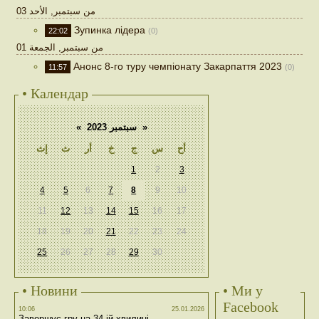
03 من سبتمبر, الأحد
Зупинка лідера
22:02
(0)
01 من سبتمبر, الجمعة
Анонс 8-го туру чемпіонату Закарпаття 2023
11:57
(0)
• Календар
«
سبتمبر 2023
»
أح
س
ج
خ
أر
ث
إث
1
2
3
4
5
6
7
8
9
10
11
12
13
14
15
16
17
18
19
20
21
22
23
24
25
26
27
28
29
30
• Новини
• Ми у
Facebook
10:06
25.01.2026
Завершує гру на 34-ій хвилині