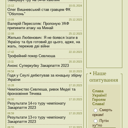
13:12
10.01.2024
Олег Вишневський став гравцем ФК
"Оболонь"
13:09
25.12.2023
Валерій Пересоляк: Пропоную УАФ
припинити атаку на Минай
12:08
25.12.2023
Желько Любенович: Я не боявся їхати в
Україну та був готовий до цього, адже, на
жаль, пережив дві війни
17:42
22.10.2023
Трофейний покер Севлюша
13:11
20.10.2023
Анонс Суперкубку Закарпаття 2023
09:54
18.10.2023
• Наше
Годя у Сеулі дебютував за юнацьку збірну
опитування
України
10:28
17.10.2023
Чемпіонство Севлюша, ривок Медеї та
Слава
бронзовіння Тячева
Україні!
Героям
09:00
17.10.2023
Результати 14-го туру чемпіонату
Слава!
Закарпаття 2023
Смерть
08:59
17.10.2023
оркам!
Результати 13-го туру чемпіонату
Путін
Закарпаття 2023
ху*ло
08:55
17.10.2023