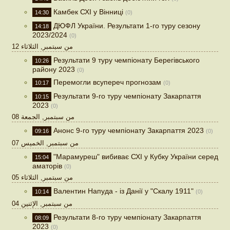
Камбек СХІ у Вінниці
14:30
(0)
ДЮФЛ України. Результати 1-го туру сезону
14:18
2023/2024
(0)
12 من سبتمبر, الثلاثاء
Результати 9 туру чемпіонату Берегівського
10:26
району 2023
(0)
Перемогли всупереч прогнозам
10:17
(0)
Результати 9-го туру чемпіонату Закарпаття
10:15
2023
(0)
08 من سبتمبر, الجمعة
Анонс 9-го туру чемпіонату Закарпаття 2023
09:16
(0)
07 من سبتمبر, الخميس
"Марамуреш" вибиває СХІ у Кубку України серед
15:04
аматорів
(0)
05 من سبتمبر, الثلاثاء
Валентин Напуда - із Данії у "Скалу 1911"
10:14
(0)
04 من سبتمبر, الإثنين
Результати 8-го туру чемпіонату Закарпаття
08:09
2023
(0)