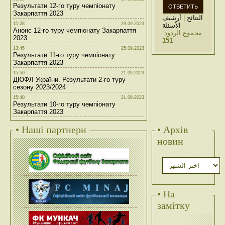
Результати 12-го туру чемпіонату
Закарпаття 2023
أرشيف
|
النتائج
15:28
29.09.2023
الأسئلة
Анонс 12-го туру чемпіонату Закарпаття
مجموع الردود:
2023
151
13:45
25.09.2023
Результати 11-го туру чемпіонату
Закарпаття 2023
15:50
21.09.2023
ДЮФЛ України. Результати 2-го туру
сезону 2023/2024
15:40
21.09.2023
Результати 10-го туру чемпіонату
Закарпаття 2023
• Наші партнери
• Архів
новин
• На
замітку