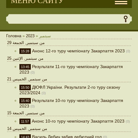
МЕНЮ САЙТУ
Головна
»
2023
»
سبتمبر
29 من سبتمبر, الجمعة
Анонс 12-го туру чемпіонату Закарпаття 2023
15:28
(0)
25 من سبتمبر, الإثنين
Результати 11-го туру чемпіонату Закарпаття
13:45
2023
(0)
21 من سبتمبر, الخميس
ДЮФЛ України. Результати 2-го туру сезону
15:50
2023/2024
(0)
Результати 10-го туру чемпіонату Закарпаття
15:40
2023
(0)
15 من سبتمبر, الجمعة
Анонс 10-го туру чемпіонату Закарпаття 2023
11:57
(0)
14 من سبتمبر, الخميس
Василь Дебич забив дебютний гол
14:43
(0)