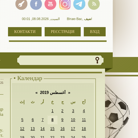
السبت, 08.08.2026, 00:01
Вітаю Вас
,
ضيف
!
КОНТАКТИ
РЕЄСТРАЦІЯ
ВХІД
+
• Календар
:25
«
أغسطس 2019
»
أح
س
ج
خ
أر
ث
إث
др
1
2
3
4
ба
5
6
7
8
9
10
11
12
13
14
15
16
17
18
у.
т.
19
20
21
22
23
24
25