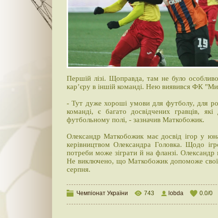
Першій лізі. Щоправда, там не було особливо
кар’єру в іншій команді. Нею виявився ФК "Ми
- Тут дуже хороші умови для футболу, для р
команді, є багато досвідчених гравців, як
футбольному полі, - зазначив Маткобожик.
Олександр Маткобожик має досвід ігор у юна
керівництвом Олександра Головка. Щодо ігро
потреби може зіграти й на фланзі. Олександр 
Не виключено, що Маткобожик допоможе своїй
серпня.
Чемпіонат України
743
lobda
0.0
/
0