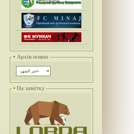
• Архів новин
• На замітку