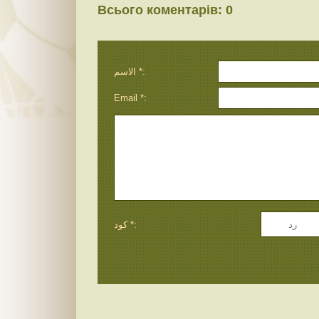
Всього коментарів
:
0
الاسم *:
Email *:
كود *: