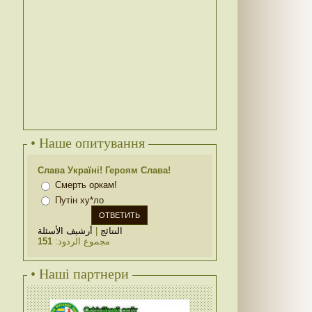
• Наше опитування
Слава Україні! Героям Слава!
Смерть оркам!
Путін ху*ло
أرشيف الأسئلة
|
النتائج
151
مجموع الردود:
• Наші партнери