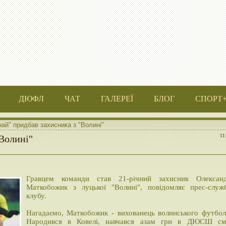
ДЮФЛ
ЧАТ
ГАЛЕРЕЇ
БЛОГ
СПОРТ
ай" придбав захисника з "Волині"
Волині"
11
Гравцем команди став 21-річний захисник Олексан
Маткобожик з луцької "Волині", повідомляє прес-служ
клубу.
Нагадаємо, Маткобожик - вихованець волинського футбол
Народився в Ковелі, навчався азам гри в ДЮСШ см