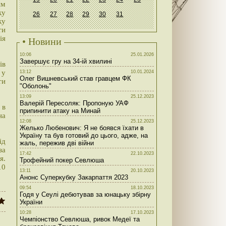
им
ку
26
27
28
29
30
31
ку
ти
ія
• Новини
10:06
25.01.2026
Завершує гру на 34-ій хвилині
ів
 у
13:12
10.01.2024
Олег Вишневський став гравцем ФК
ти
"Оболонь"
13:09
25.12.2023
Валерій Пересоляк: Пропоную УАФ
 в
припинити атаку на Минай
на
12:08
25.12.2023
Желько Любенович: Я не боявся їхати в
Україну та був готовий до цього, адже, на
ід
жаль, пережив дві війни
за
17:42
22.10.2023
я.
Трофейний покер Севлюша
10
13:11
20.10.2023
Анонс Суперкубку Закарпаття 2023
09:54
18.10.2023
Годя у Сеулі дебютував за юнацьку збірну
України
10:28
17.10.2023
Чемпіонство Севлюша, ривок Медеї та