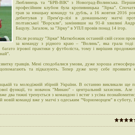
Люблинець та "БРВ-ВІК" з Новоград-Волинська. Перш
професійним клубом була кропивницька "Зірка". Спочат
грав за юнацьку команду та дубль, а 16 жовтня 2016 ро
дебютував у Прем'єр-лізі в домашньому матчі про
полтавської "Ворскли", замінивши на 91-й хвилині Андр
Бацулу. Загалом, за "Зірку" в УПЛ провів понад 14 ігор.
Після розпаду "Зірки" Маткобожик останній свій сезон пров
за команду з рідного краю – "Волинь", яка грала тоді
 багато ігрової практики у футболіста, тому і вирішив продовжи
най".
озвитку гравців. Мені сподобалися умови, дуже хороша атмосфера
і допомагають та підказують. Тепер дуже хочу себе проявити 
цькій та молодіжній збірній України. В останню викликали ще п
вої функції, то новачок "Минаю" - центральний захисник. Але 
вже два тижні тренується з командою і встиг з усіма познайомитис
 новій команді вже у матчі з одеським "Чорноморцем" в суботу, 