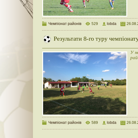
Чемпіонат районів
529
lobda
26.08
Результати 8-го туру чемпіонат
У н
рай
Чемпіонат районів
589
lobda
26.08