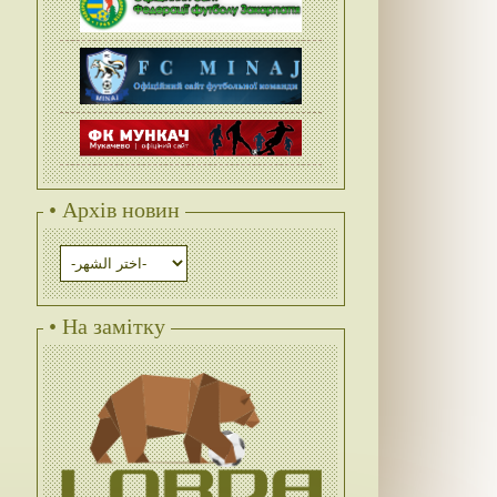
• Архів новин
• На замітку