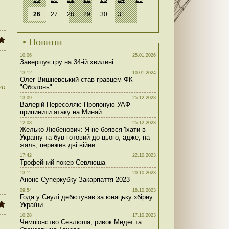
26
27
28
29
30
31
• Новини
10:06
25.01.2026
Завершує гру на 34-ій хвилині
13:12
10.01.2024
Олег Вишневський став гравцем ФК
го
"Оболонь"
13:09
25.12.2023
Валерій Пересоляк: Пропоную УАФ
припинити атаку на Минай
12:08
25.12.2023
Желько Любенович: Я не боявся їхати в
Україну та був готовий до цього, адже, на
жаль, пережив дві війни
17:42
22.10.2023
Трофейний покер Севлюша
13:11
20.10.2023
Анонс Суперкубку Закарпаття 2023
09:54
18.10.2023
Годя у Сеулі дебютував за юнацьку збірну
України
10:28
17.10.2023
Чемпіонство Севлюша, ривок Медеї та