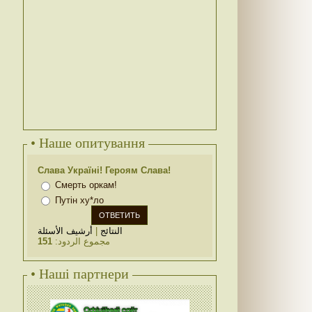
• Наше опитування
Слава Україні! Героям Слава!
Смерть оркам!
Путін ху*ло
أرشيف الأسئلة
|
النتائج
151
مجموع الردود:
• Наші партнери