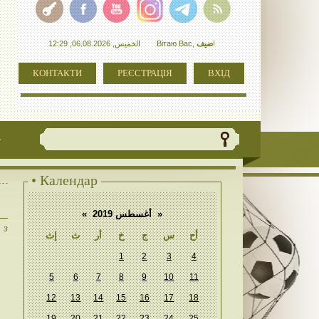
الخميس, 06.08.2026, 12:29
Вітаю Вас
,
ضيف
!
КОНТАКТИ
РЕЄСТРАЦІЯ
ВХІД
+
• Календар
«
أغسطس 2019
»
 з
أح
س
ج
خ
أر
ث
إث
1
2
3
4
5
6
7
8
9
10
11
12
13
14
15
16
17
18
19
20
21
22
23
24
25