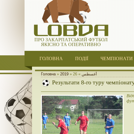
ПРО ЗАКАРПАТСЬКИЙ ФУТБОЛ
ЯКІСНО ТА ОПЕРАТИВНО
ГОЛОВНА
ПОДІЇ
ЧЕМПІОНАТИ
Головна
»
2019
»
26
»
أغسطس
Результати 8-го туру чемпіонат
Від
фут