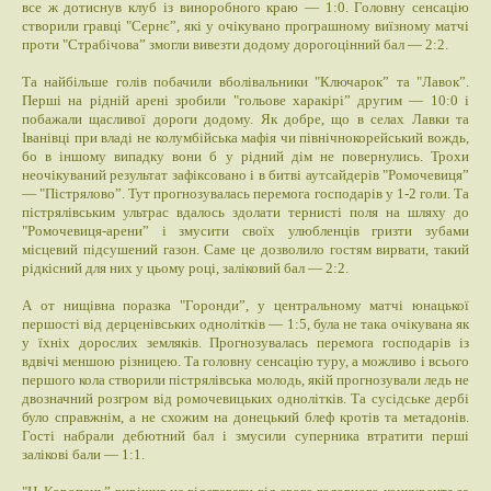
все ж дотиснув клуб із виноробного краю — 1:0. Головну сенсацію
створили гравці "Сернє”, які у очікувано програшному виїзному матчі
проти "Страбічова” змогли вивезти додому дорогоцінний бал — 2:2.
Та найбільше голів побачили вболівальники "Ключарок” та "Лавок”.
Перші на рідній арені зробили "гольове харакірі” другим — 10:0 і
побажали щасливої дороги додому. Як добре, що в селах Лавки та
Іванівці при владі не колумбійська мафія чи північнокорейський вождь,
бо в іншому випадку вони б у рідний дім не повернулись. Трохи
неочікуваний результат зафіксовано і в битві аутсайдерів "Ромочевиця”
— "Пістрялово”. Тут прогнозувалась перемога господарів у 1-2 голи. Та
пістрялівським ультрас вдалось здолати тернисті поля на шляху до
"Ромочевиця-арени” і змусити своїх улюбленців гризти зубами
місцевий підсушений газон. Саме це дозволило гостям вирвати, такий
рідкісний для них у цьому році, заліковий бал — 2:2.
А от нищівна поразка "Горонди”, у центральному матчі юнацької
першості від дерценівських однолітків — 1:5, була не така очікувана як
у їхніх дорослих земляків. Прогнозувалась перемога господарів із
вдвічі меншою різницею. Та головну сенсацію туру, а можливо і всього
першого кола створили пістрялівська молодь, якій прогнозували ледь не
двозначний розгром від ромочевицьких однолітків. Та сусідське дербі
було справжнім, а не схожим на донецький блеф кротів та метадонів.
Гості набрали дебютний бал і змусили суперника втратити перші
залікові бали — 1:1.