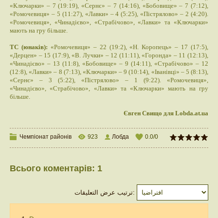
«Ключарки» – 7 (19:19), «Сернє» – 7 (14:16), «Бобовище» – 7 (7:12),
«Ромочевиця» – 5 (11:27), «Лавки» – 4 (5:25), «Пістрялово» – 2 (4:20).
«Ромочевиця», «Чинадієво», «Страбічово», «Лавки» та «Ключарки»
мають на гру більше.
ТС (юнаків):
«Ромочевиця» – 22 (19:2), «Н. Коропець» – 17 (17:5),
«Дерцен» – 15 (17:9), «В. Лучки» – 12 (11:11), «Горонда» – 11 (12:13),
«Чинадієво» – 13 (11:8), «Бобовище» – 9 (14:11), «Страбічово» – 12
(12:8), «Лавки» – 8 (7:13), «Ключарки» – 9 (10:14), «Іванівці» – 5 (8:13),
«Сернє» – 3 (5:22), «Пістрялово» – 1 (9:22). «Ромочевиця»,
«Чинадієво», «Страбічово», «Лавки» та «Ключарки» мають на гру
більше.
Євген Свищо для Lobda.at.ua
Чемпіонат районів
923
Лобда
0.0
/
0
Всього коментарів
:
1
ترتيب عرض التعليقات: