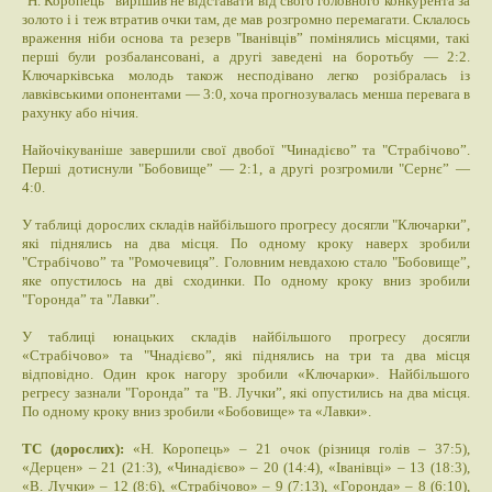
"Н. Коропець” вирішив не відставати від свого головного конкурента за
золото і і теж втратив очки там, де мав розгромно перемагати. Склалось
враження ніби основа та резерв "Іванівців” помінялись місцями, такі
перші були розбалансовані, а другі заведені на боротьбу — 2:2.
Ключарківська молодь також несподівано легко розібралась із
лавківськими опонентами — 3:0, хоча прогнозувалась менша перевага в
рахунку або нічия.
Найочікуваніше завершили свої двобої "Чинадієво” та "Страбічово”.
Перші дотиснули "Бобовище” — 2:1, а другі розгромили "Сернє” —
4:0.
У таблиці дорослих складів найбільшого прогресу досягли "Ключарки”,
які піднялись на два місця. По одному кроку наверх зробили
"Страбічово” та "Ромочевиця”. Головним невдахою стало "Бобовище”,
яке опустилось на дві сходинки. По одному кроку вниз зробили
"Горонда” та "Лавки”.
У таблиці юнацьких складів найбільшого прогресу досягли
«Страбічово» та "Чнадієво”, які піднялись на три та два місця
відповідно. Один крок нагору зробили «Ключарки». Найбільшого
регресу зазнали "Горонда” та "В. Лучки”, які опустились на два місця.
По одному кроку вниз зробили «Бобовище» та «Лавки».
ТС (дорослих):
«Н. Коропець» – 21 очок (різниця голів – 37:5),
«Дерцен» – 21 (21:3), «Чинадієво» – 20 (14:4), «Іванівці» – 13 (18:3),
«В. Лучки» – 12 (8:6), «Страбічово» – 9 (7:13), «Горонда» – 8 (6:10),