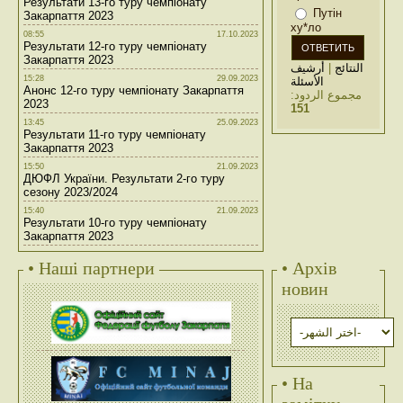
Результати 13-го туру чемпіонату
Путін
Закарпаття 2023
ху*ло
08:55
17.10.2023
Результати 12-го туру чемпіонату
Закарпаття 2023
أرشيف
|
النتائج
15:28
29.09.2023
الأسئلة
Анонс 12-го туру чемпіонату Закарпаття
مجموع الردود:
2023
151
13:45
25.09.2023
Результати 11-го туру чемпіонату
Закарпаття 2023
15:50
21.09.2023
ДЮФЛ України. Результати 2-го туру
сезону 2023/2024
15:40
21.09.2023
Результати 10-го туру чемпіонату
Закарпаття 2023
• Наші партнери
• Архів
новин
• На