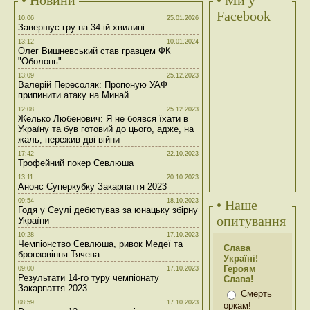
• Новини
• Ми у
Facebook
10:06
25.01.2026
Завершує гру на 34-ій хвилині
13:12
10.01.2024
Олег Вишневський став гравцем ФК
"Оболонь"
13:09
25.12.2023
Валерій Пересоляк: Пропоную УАФ
припинити атаку на Минай
12:08
25.12.2023
Желько Любенович: Я не боявся їхати в
Україну та був готовий до цього, адже, на
жаль, пережив дві війни
17:42
22.10.2023
Трофейний покер Севлюша
13:11
20.10.2023
Анонс Суперкубку Закарпаття 2023
09:54
18.10.2023
• Наше
Годя у Сеулі дебютував за юнацьку збірну
опитування
України
10:28
17.10.2023
Чемпіонство Севлюша, ривок Медеї та
Слава
бронзовіння Тячева
Україні!
Героям
09:00
17.10.2023
Результати 14-го туру чемпіонату
Слава!
Закарпаття 2023
Смерть
08:59
17.10.2023
оркам!