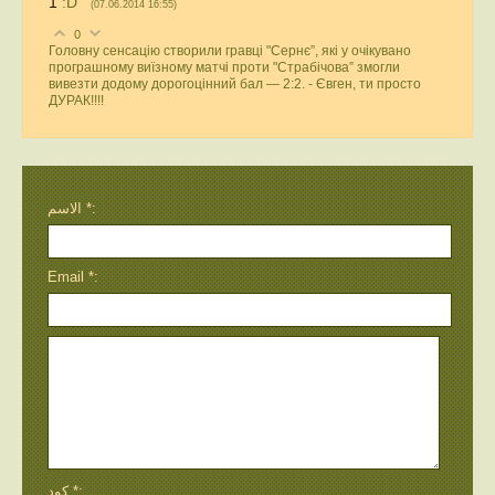
1
:D
(07.06.2014 16:55)
0
Головну сенсацію створили гравці "Сернє”, які у очікувано
програшному виїзному матчі проти "Страбічова” змогли
вивезти додому дорогоцінний бал — 2:2. - Євген, ти просто
ДУРАК!!!!
الاسم *:
Email *:
كود *: