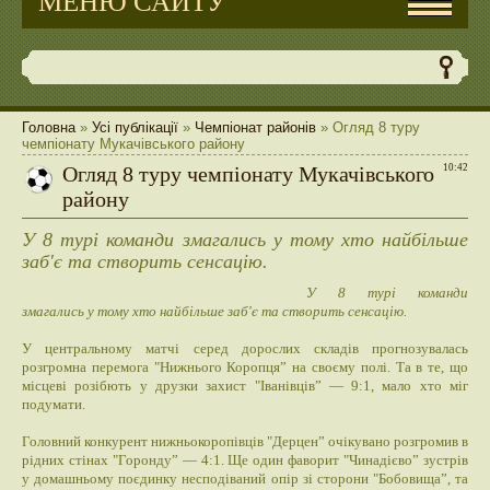
МЕНЮ САЙТУ
Головна
»
Усі публікації
»
Чемпіонат районів
» Огляд 8 туру
чемпіонату Мукачівського району
Огляд 8 туру чемпіонату Мукачівського
10:42
району
У 8 турі команди змагались у тому хто найбільше
заб'є та створить сенсацію.
У 8 турі команди
змагались у тому хто найбільше заб'є та створить сенсацію.
У центральному матчі серед дорослих складів прогнозувалась
розгромна перемога "Нижнього Коропця” на своєму полі. Та в те, що
місцеві розібють у друзки захист "Іванівців” — 9:1, мало хто міг
подумати.
Головний конкурент нижньокоропівців "Дерцен” очікувано розгромив в
рідних стінах "Горонду” — 4:1. Ще один фаворит "Чинадієво” зустрів
у домашньому поєдинку несподіваний опір зі сторони "Бобовища”, та