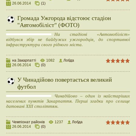
26.06.2014
(1)
Громада Ужгорода відстоює стадіон
"Автомобіліст" (ФОТО)
На стадіоні «Автомобіліст»
відбувся збір не байдужих ужгородців, до спортивної
інфраструктури свого рідного міста.
на Закарпатті
1082
Лобда
26.06.2014
(0)
У Чинадійово повертається великий
футбол
Чинадійово – один із найстаріших
населених пунктів Закарпаття. Перші згадки про селище
датовані XIII століттям.
Чемпіонат районів
1237
Лобда
26.06.2014
(0)