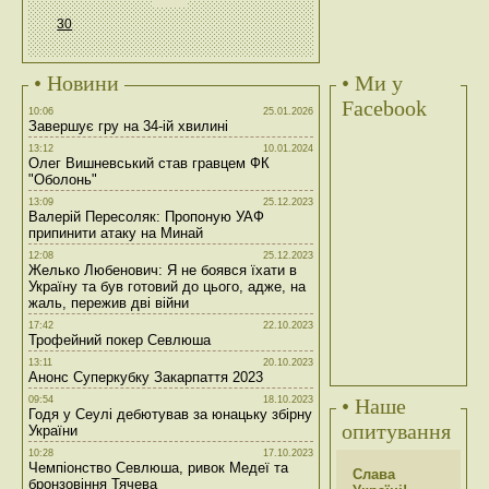
30
• Новини
• Ми у
Facebook
10:06
25.01.2026
Завершує гру на 34-ій хвилині
13:12
10.01.2024
Олег Вишневський став гравцем ФК
"Оболонь"
13:09
25.12.2023
Валерій Пересоляк: Пропоную УАФ
припинити атаку на Минай
12:08
25.12.2023
Желько Любенович: Я не боявся їхати в
Україну та був готовий до цього, адже, на
жаль, пережив дві війни
17:42
22.10.2023
Трофейний покер Севлюша
13:11
20.10.2023
Анонс Суперкубку Закарпаття 2023
09:54
18.10.2023
• Наше
Годя у Сеулі дебютував за юнацьку збірну
опитування
України
10:28
17.10.2023
Чемпіонство Севлюша, ривок Медеї та
Слава
бронзовіння Тячева