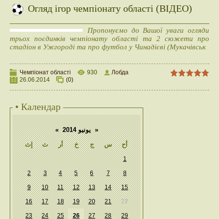
Огляд ігор чемпіонату області (ВІДЕО)
Пропонуємо до Вашої уваги огляди
трьох поєдинків чемпіонату області та 2 сюжети про
стадіон в Ужгороді та про футбол у Чинадієві (Мукачівськ
Чемпіонат області
930
Лобда
26.06.2014
(0)
• Календар
«
يونيو 2014
»
أح
س
ج
خ
أر
ث
إث
1
2
3
4
5
6
7
8
9
10
11
12
13
14
15
16
17
18
19
20
21
22
23
24
25
26
27
28
29