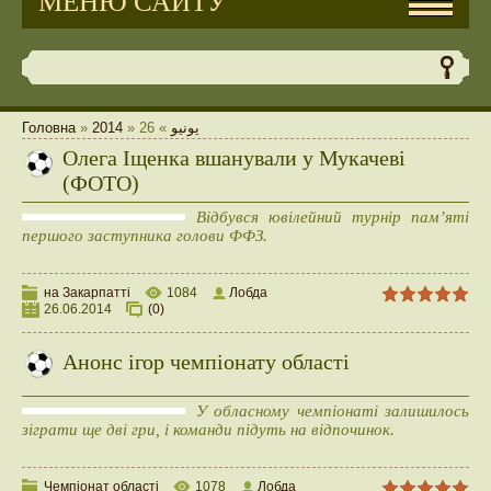
МЕНЮ САЙТУ
Головна
»
2014
»
26
»
يونيو
Олега Іщенка вшанували у Мукачеві
(ФОТО)
Відбувся ювілейний турнір пам’яті
першого заступника голови ФФЗ.
на Закарпатті
1084
Лобда
26.06.2014
(0)
Анонс ігор чемпіонату області
У обласному чемпіонаті залишилось
зіграти ще дві гри, і команди підуть на відпочинок.
Чемпіонат області
1078
Лобда