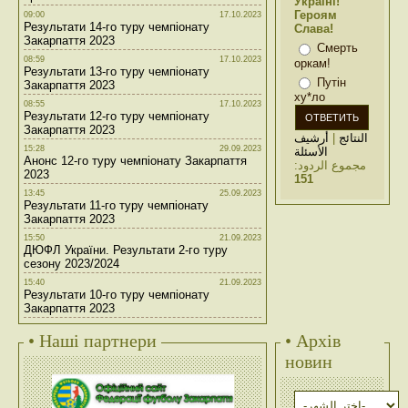
Україні!
Героям
09:00
17.10.2023
Результати 14-го туру чемпіонату
Слава!
Закарпаття 2023
Смерть
08:59
17.10.2023
оркам!
Результати 13-го туру чемпіонату
Путін
Закарпаття 2023
ху*ло
08:55
17.10.2023
Результати 12-го туру чемпіонату
Закарпаття 2023
أرشيف
|
النتائج
15:28
29.09.2023
الأسئلة
Анонс 12-го туру чемпіонату Закарпаття
مجموع الردود:
2023
151
13:45
25.09.2023
Результати 11-го туру чемпіонату
Закарпаття 2023
15:50
21.09.2023
ДЮФЛ України. Результати 2-го туру
сезону 2023/2024
15:40
21.09.2023
Результати 10-го туру чемпіонату
Закарпаття 2023
• Наші партнери
• Архів
новин