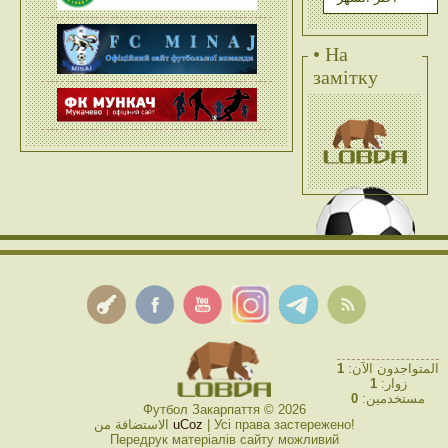
• На
замітку
1
المتواجدون الآن:
1
زوار:
0
مستخدمين:
Футбол Закарпаття © 2026
الاستضافة من
uCoz
| Усі права застережено!
Передрук матеріалів сайту можливий