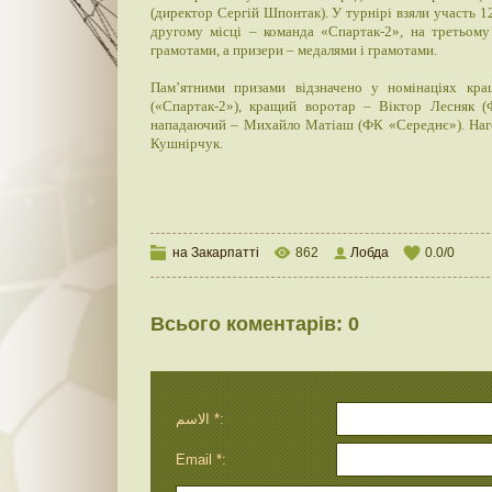
(директор Сергій Шпонтак). У турнірі взяли участь 
другому місці – команда «Спартак-2», на третьом
грамотами, а призери – медалями і грамотами.
Пам’ятними призами відзначено у номінаціях кра
(«Спартак-2»), кращий воротар – Віктор Лесняк (
нападаючий – Михайло Матіаш (ФК «Середнє»). Наго
Кушнірчук.
на Закарпатті
862
Лобда
0.0
/
0
Всього коментарів
:
0
الاسم *:
Email *: