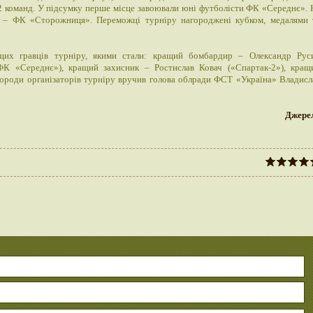
12 команд. У підсумку перше місце завоювали юні футболісти ФК «Середнє». 
у – ФК «Сторожниця». Переможці турніру нагороджені кубком, медалями 
щих гравців турніру, якими стали: кращий бомбардир – Олександр Рус
ФК «Середнє»), кращий захисник – Ростислав Ковач («Спартак-2»), кращ
роди організаторів турніру вручив голова облради ФСТ «Україна» Владисл
Джере