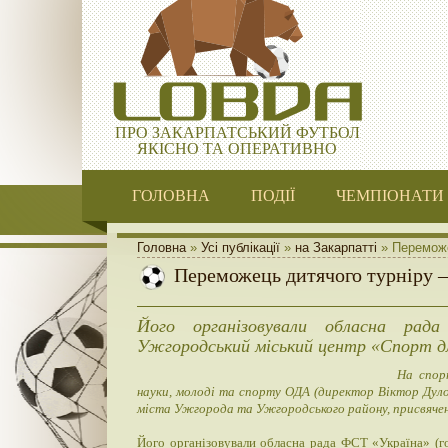
ПРО ЗАКАРПАТСЬКИЙ ФУТБОЛ
ЯКІСНО ТА ОПЕРАТИВНО
ГОЛОВНА
ПОДІЇ
ЧЕМПІОНАТИ
Головна
»
Усі публікації
»
на Закарпатті
» Переможе
Переможець дитячого турніру 
Його організовували обласна рад
Ужгородський міський центр «Спорт дл
На спор
науки, молоді та спорту ОДА (директор Віктор Дуло)
міста Ужгорода та Ужгородського району, присвячен
Його організовували обласна рада ФСТ «Україна» (г