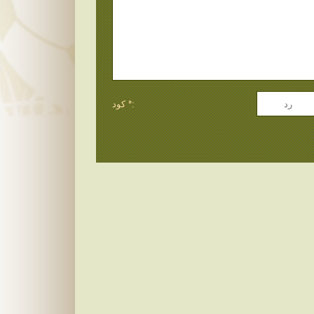
كود *: