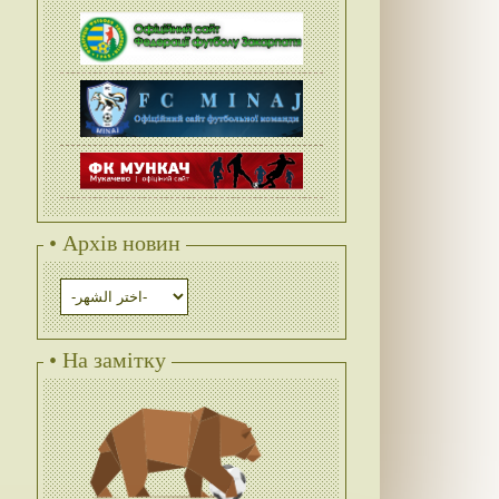
• Архів новин
• На замітку