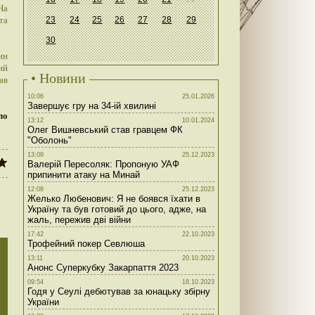
На
та
23
24
25
26
27
28
29
30
ин
ий
• Новини
ав
10:06
25.01.2026
Завершує гру на 34-ій хвилині
ло
13:12
10.01.2024
Олег Вишневський став гравцем ФК
"Оболонь"
13:09
25.12.2023
Валерій Пересоляк: Пропоную УАФ
припинити атаку на Минай
12:08
25.12.2023
Желько Любенович: Я не боявся їхати в
Україну та був готовий до цього, адже, на
жаль, пережив дві війни
17:42
22.10.2023
Трофейний покер Севлюша
13:11
20.10.2023
Анонс Суперкубку Закарпаття 2023
09:54
18.10.2023
Годя у Сеулі дебютував за юнацьку збірну
України