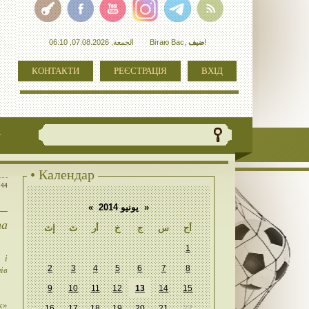
الجمعة, 07.08.2026, 06:10
Вітаю Вас
,
ضيف
!
КОНТАКТИ
РЕЄСТРАЦІЯ
ВХІД
+
• Календар
:44
«
يونيو 2014
»
та
أح
س
ج
خ
أر
ث
إث
1
 і
2
3
4
5
6
7
8
ів
9
10
11
12
13
14
15
х»
16
17
18
19
20
21
22