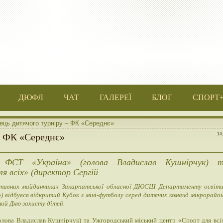
ДЮФЛ
ЧАТ
ГАЛЕРЕЇ
БЛОГ
СПОРТ
ць дитячого турніру – ФК «Середнє»
– ФК «Середнє»
14
а ФСТ «Україна» (голова Владислав Кушнірчук) 
я всіх» (директор Сергій
тивних майданчиках Закарпатської обласної ДЮСШ Департаменту освіти
 відбувся відкритий Кубок з міні-футболу серед дитячих команд мікрорайон
ий Дню захисту дітей.
олова Владислав Кушнірчук) та Ужгородський міський центр «Спорт для всі