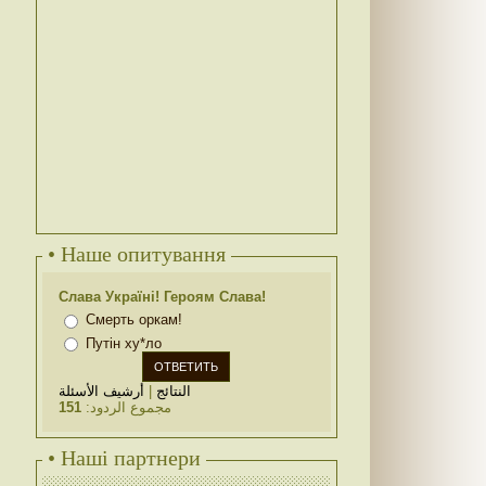
• Наше опитування
Слава Україні! Героям Слава!
Смерть оркам!
Путін ху*ло
أرشيف الأسئلة
|
النتائج
151
مجموع الردود:
• Наші партнери