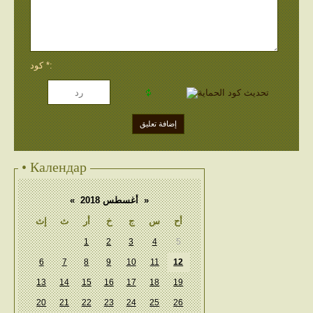
كود *:
• Календар
«
أغسطس 2018
»
أح
س
ج
خ
أر
ث
إث
1
2
3
4
5
6
7
8
9
10
11
12
13
14
15
16
17
18
19
20
21
22
23
24
25
26