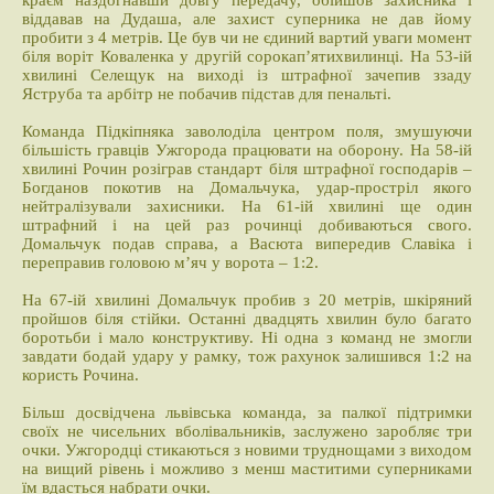
краєм наздогнавши довгу передачу, обійшов захисника і
віддавав на Дудаша, але захист суперника не дав йому
пробити з 4 метрів. Це був чи не єдиний вартий уваги момент
біля воріт Коваленка у другій сорокап’ятихвилинці. На 53-ій
хвилині Селещук на виході із штрафної зачепив ззаду
Яструба та арбітр не побачив підстав для пенальті.
Команда Підкіпняка заволоділа центром поля, змушуючи
більшість гравців Ужгорода працювати на оборону. На 58-ій
хвилині Рочин розіграв стандарт біля штрафної господарів –
Богданов покотив на Домальчука, удар-простріл якого
нейтралізували захисники. На 61-ій хвилині ще один
штрафний і на цей раз рочинці добиваються свого.
Домальчук подав справа, а Васюта випередив Славіка і
переправив головою м’яч у ворота – 1:2.
На 67-ій хвилині Домальчук пробив з 20 метрів, шкіряний
пройшов біля стійки. Останні двадцять хвилин було багато
боротьби і мало конструктиву. Ні одна з команд не змогли
завдати бодай удару у рамку, тож рахунок залишився 1:2 на
користь Рочина.
Більш досвідчена львівська команда, за палкої підтримки
своїх не чисельних вболівальників, заслужено заробляє три
очки. Ужгородці стикаються з новими труднощами з виходом
на вищий рівень і можливо з менш маститими суперниками
їм вдасться набрати очки.