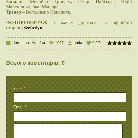
Запасні
: Михайло Грицаль, Омар Набізада, Юрій
Мартишняк, Іван Мацюра.
Тренер
– Володимир Підкіпняк.
ФОТОРЕПОРТАЖ
з матчу дивіться на офіційній
сторінці
Фейсбук
.
Чемпіонат України
1067
lobda
0.0
/
0
Всього коментарів
:
0
الاسم *:
Email *: