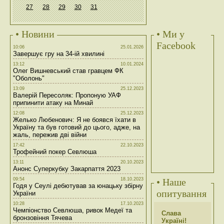
27
28
29
30
31
• Новини
• Ми у
Facebook
10:06
25.01.2026
Завершує гру на 34-ій хвилині
13:12
10.01.2024
Олег Вишневський став гравцем ФК
"Оболонь"
13:09
25.12.2023
Валерій Пересоляк: Пропоную УАФ
припинити атаку на Минай
12:08
25.12.2023
Желько Любенович: Я не боявся їхати в
Україну та був готовий до цього, адже, на
жаль, пережив дві війни
17:42
22.10.2023
Трофейний покер Севлюша
13:11
20.10.2023
Анонс Суперкубку Закарпаття 2023
09:54
18.10.2023
• Наше
Годя у Сеулі дебютував за юнацьку збірну
опитування
України
10:28
17.10.2023
Чемпіонство Севлюша, ривок Медеї та
Слава
бронзовіння Тячева
Україні!