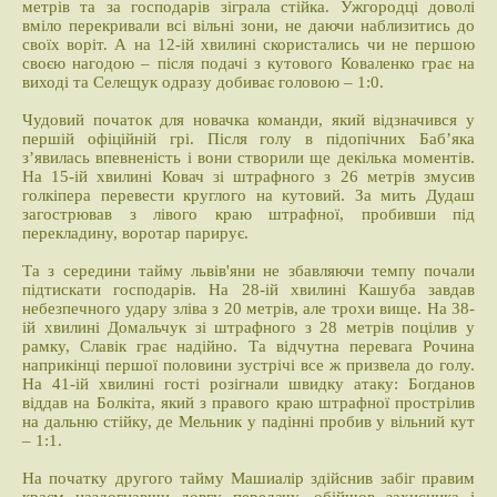
метрів та за господарів зіграла стійка. Ужгородці доволі
вміло перекривали всі вільні зони, не даючи наблизитись до
своїх воріт. А на 12-ій хвилині скористались чи не першою
своєю нагодою – після подачі з кутового Коваленко грає на
виході та Селещук одразу добиває головою – 1:0.
Чудовий початок для новачка команди, який відзначився у
першій офіційній грі. Після голу в підопічних Баб’яка
з’явилась впевненість і вони створили ще декілька моментів.
На 15-ій хвилині Ковач зі штрафного з 26 метрів змусив
голкіпера перевести круглого на кутовий. За мить Дудаш
загострював з лівого краю штрафної, пробивши під
перекладину, воротар парирує.
Та з середини тайму львів'яни не збавляючи темпу почали
підтискати господарів. На 28-ій хвилині Кашуба завдав
небезпечного удару зліва з 20 метрів, але трохи вище. На 38-
ій хвилині Домальчук зі штрафного з 28 метрів поцілив у
рамку, Славік грає надійно. Та відчутна перевага Рочина
наприкінці першої половини зустрічі все ж призвела до голу.
На 41-ій хвилині гості розігнали швидку атаку: Богданов
віддав на Болкіта, який з правого краю штрафної прострілив
на дальню стійку, де Мельник у падінні пробив у вільний кут
– 1:1.
На початку другого тайму Машиалір здійснив забіг правим