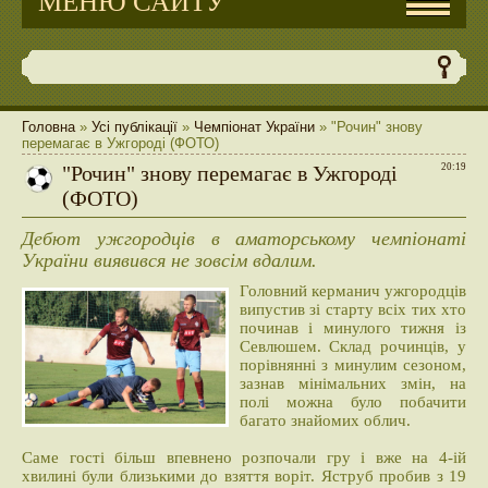
МЕНЮ САЙТУ
Головна
»
Усі публікації
»
Чемпіонат України
» "Рочин" знову
перемагає в Ужгороді (ФОТО)
"Рочин" знову перемагає в Ужгороді
20:19
(ФОТО)
Дебют ужгородців в аматорському чемпіонаті
України виявився не зовсім вдалим.
Головний керманич ужгородців
випустив зі старту всіх тих хто
починав і минулого тижня із
Севлюшем. Склад рочинців, у
порівнянні з минулим сезоном,
зазнав мінімальних змін, на
полі можна було побачити
багато знайомих облич.
Саме гості більш впевнено розпочали гру і вже на 4-ій
хвилині були близькими до взяття воріт. Яструб пробив з 19