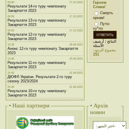
Героям
09:00
17.10.2023
Результати 14-го туру чемпіонату
Слава!
Закарпаття 2023
Смерть
08:59
17.10.2023
оркам!
Результати 13-го туру чемпіонату
Путін
Закарпаття 2023
ху*ло
08:55
17.10.2023
Результати 12-го туру чемпіонату
Закарпаття 2023
أرشيف
|
النتائج
15:28
29.09.2023
الأسئلة
Анонс 12-го туру чемпіонату Закарпаття
مجموع الردود:
2023
151
13:45
25.09.2023
Результати 11-го туру чемпіонату
Закарпаття 2023
15:50
21.09.2023
ДЮФЛ України. Результати 2-го туру
сезону 2023/2024
15:40
21.09.2023
Результати 10-го туру чемпіонату
Закарпаття 2023
• Наші партнери
• Архів
новин