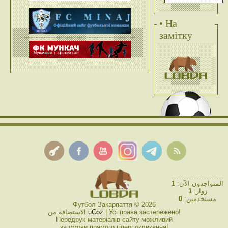
• На
замітку
1
المتواجدون الآن:
1
زوار:
0
مستخدمين:
Футбол Закарпаття © 2026
الاستضافة من
uCoz
| Усі права застережено!
Передрук матеріалів сайту можливий
за умови прямого гіперпокликання!