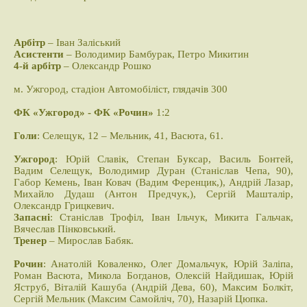
Арбітр
– Іван Заліський
Асистенти
– Володимир Бамбурак, Петро Микитин
4-й арбітр
– Олександр Рошко
м. Ужгород, стадіон Автомобіліст, глядачів 300
ФК «Ужгород» - ФК «Рочин»
1:2
Голи
: Селещук, 12 – Мельник, 41, Васюта, 61.
Ужгород
: Юрій Славік, Степан Буксар, Василь Бонтей,
Вадим Селещук, Володимир Дуран (Станіслав Чепа, 90),
Габор Кемень, Іван Ковач (Вадим Ференцик,), Андрій Лазар,
Михайло Дудаш (Антон Предчук,), Сергій Машталір,
Олександр Грицкевич.
Запасні
: Станіслав Трофіл, Іван Ільчук, Микита Гальчак,
Вячеслав Пінковський.
Тренер
– Мирослав Бабяк.
Рочин
: Анатолій Коваленко, Олег Домальчук, Юрій Заліпа,
Роман Васюта, Микола Богданов, Олексій Найдишак, Юрій
Яструб, Віталій Кашуба (Андрій Дева, 60), Максим Болкіт,
Сергій Мельник (Максим Самойліч, 70), Назарій Цюпка.