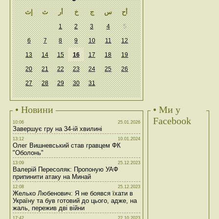
أح
س
ج
خ
أر
ث
إث
1
2
3
4
5
6
7
8
9
10
11
12
13
14
15
16
17
18
19
20
21
22
23
24
25
26
27
28
29
30
31
• Новини
• Ми у
Facebook
10:06
25.01.2026
Завершує гру на 34-ій хвилині
13:12
10.01.2024
Олег Вишневський став гравцем ФК
"Оболонь"
13:09
25.12.2023
Валерій Пересоляк: Пропоную УАФ
припинити атаку на Минай
12:08
25.12.2023
Желько Любенович: Я не боявся їхати в
Україну та був готовий до цього, адже, на
жаль, пережив дві війни
17:42
22.10.2023