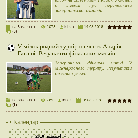
клубу на Другу Лігу і Кубок України,
а також про перспективи
закарпатської команди.
на Закарпатті
1073
lobda
16.08.2018
(0)
V міжнародний турнір на честь Андрія
Гаваші. Результати фінальних матчів
Завершились фінальні матчі V
міжнародного турніру. Результати
до вашої уваги.
на Закарпатті
769
lobda
16.08.2018
(1)
• Календар
«
أغسطس 2018
»