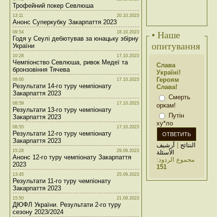
Трофейний покер Севлюша
13:11
20.10.2023
Анонс Суперкубку Закарпаття 2023
09:54
18.10.2023
• Наше
Годя у Сеулі дебютував за юнацьку збірну
опитування
України
10:28
17.10.2023
Чемпіонство Севлюша, ривок Медеї та
Слава
бронзовіння Тячева
Україні!
Героям
09:00
17.10.2023
Результати 14-го туру чемпіонату
Слава!
Закарпаття 2023
Смерть
08:59
17.10.2023
оркам!
Результати 13-го туру чемпіонату
Путін
Закарпаття 2023
ху*ло
08:55
17.10.2023
Результати 12-го туру чемпіонату
Закарпаття 2023
أرشيف
|
النتائج
15:28
29.09.2023
الأسئلة
Анонс 12-го туру чемпіонату Закарпаття
مجموع الردود:
2023
151
13:45
25.09.2023
Результати 11-го туру чемпіонату
Закарпаття 2023
15:50
21.09.2023
ДЮФЛ України. Результати 2-го туру
сезону 2023/2024