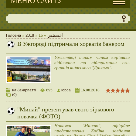
МЕНЮ САЙТУ
Головна
»
2018
»
16
»
أغسطس
В Ужгороді підтримали хорватів банером
Ужнетівці таким чином вирішили
віддячити та підтримати екс-
гравців київського "Динамо".
на Закарпатті
695
lobda
16.08.2018
(0)
"Минай" презентував свого зіркового
новачка (ФОТО)
Новачки "Минаю", офіційне
представлення Кобіна, завдання