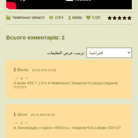
Чемпіонат області
2264
lobda
0.0
/
0
Всього коментарів
:
2
ترتيب عرض التعليقات:
2
Віола
(03.10.2016 23:29)
0
А може 499 ? :) Хто в Чемпіонаті Закарпаття рахує глядачів
??????
1
Шоні
(03.10.2016 09:19)
0
м. Виноградів, стадіон «Юність», глядачів 500.а може 500×3?