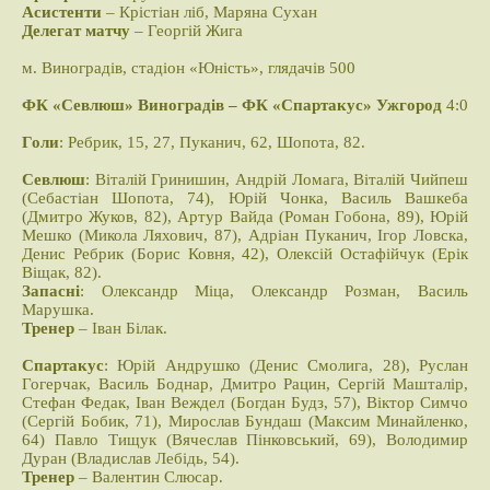
Асистенти
– Крістіан ліб, Маряна Сухан
Делегат матчу
– Георгій Жига
м. Виноградів, стадіон «Юність», глядачів 500
ФК «Севлюш» Виноградів – ФК «Спартакус» Ужгород
4:0
Голи
: Ребрик, 15, 27, Пуканич, 62, Шопота, 82.
Севлюш
: Віталій Гринишин, Андрій Ломага, Віталій Чийпеш
(Себастіан Шопота, 74), Юрій Чонка, Василь Вашкеба
(Дмитро Жуков, 82), Артур Вайда (Роман Гобона, 89), Юрій
Мешко (Микола Ляхович, 87), Адріан Пуканич, Ігор Ловска,
Денис Ребрик (Борис Ковня, 42), Олексій Остафійчук (Ерік
Віщак, 82).
Запасні
: Олександр Міца, Олександр Розман, Василь
Марушка.
Тренер
– Іван Білак.
Спартакус
: Юрій Андрушко (Денис Смолига, 28), Руслан
Гогерчак, Василь Боднар, Дмитро Рацин, Сергій Машталір,
Стефан Федак, Іван Веждел (Богдан Будз, 57), Віктор Симчо
(Сергій Бобик, 71), Мирослав Бундаш (Максим Минайленко,
64) Павло Тищук (Вячеслав Пінковський, 69), Володимир
Дуран (Владислав Лебідь, 54).
Тренер
– Валентин Слюсар.