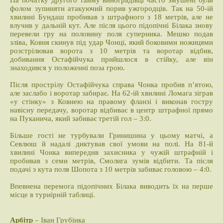
На початку другого тайму виноградівці часто змушені були
фолом зупиняти атакуючий порив ужгородців. Так на 50-ій
хвилині Бундаш пробивав з штрафного з 18 метрів, але не
влучив у дальній кут. Але після цього підопічні Білака знову
перевели гру на половину поля суперника. Мешко подав
зліва, Ковня скинув під удар Чонці, який боковими ножицями
розстрілював ворота з 10 метрів та воротар відбив,
добивання Остафійчука прийшлося в стійку, але він
знаходився у положенні поза грою.
Після прострілу Остафійчука справа Чонка пробив п’ятою,
але заслабо і воротар забирає. На 62-ій хвилині Ломага зіграв
«у стінку» з Ковнею на правому фланзі і виконав гостру
навісну передачу, воротар відбиває в центр штрафної прямо
на Пуканича, який забиває третій гол – 3:0.
Більше гості не турбували Гринишина у цьому матчі, а
Севлюш й надалі диктував свої умови на полі. На 81-й
хвилині Чонка випередив захисника у чужій штрафній і
пробивав з семи метрів, Смолига зумів відбити. Та після
подачі з кута поля Шопота з 10 метрів забиває головою – 4:0.
Впевнена перемога підопічних Білака виводить їх на перше
місце в турнірній таблиці.
Арбітр
– Іван Грубінка