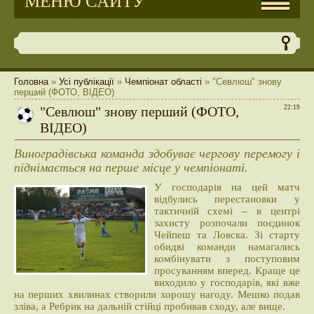
МЕНЮ САЙТУ
Головна
»
Усі публікації
»
Чемпіонат області
» "Севлюш" знову
перший (ФОТО, ВІДЕО)
"Севлюш" знову перший (ФОТО,
22:19
ВІДЕО)
Виноградівська команда здобуває чергову перемогу і
піднімається на перше місце у чемпіонаті.
У господарів на цей матч
відбулись перестановки у
тактичній схемі – в центрі
захисту розпочали поєдинок
Чейпеш та Ловска. Зі старту
обидві команди намагались
комбінувати з поступовим
просуванням вперед. Краще це
виходило у господарів, які вже
на перших хвилинах створили хорошу нагоду. Мешко подав
зліва, а Ребрик на дальній стійці пробивав сходу, але вище.