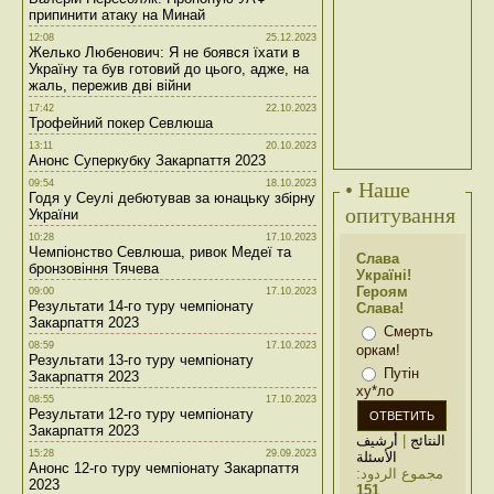
припинити атаку на Минай
12:08
25.12.2023
Желько Любенович: Я не боявся їхати в
Україну та був готовий до цього, адже, на
жаль, пережив дві війни
17:42
22.10.2023
Трофейний покер Севлюша
13:11
20.10.2023
Анонс Суперкубку Закарпаття 2023
09:54
18.10.2023
• Наше
Годя у Сеулі дебютував за юнацьку збірну
опитування
України
10:28
17.10.2023
Чемпіонство Севлюша, ривок Медеї та
Слава
бронзовіння Тячева
Україні!
Героям
09:00
17.10.2023
Результати 14-го туру чемпіонату
Слава!
Закарпаття 2023
Смерть
08:59
17.10.2023
оркам!
Результати 13-го туру чемпіонату
Путін
Закарпаття 2023
ху*ло
08:55
17.10.2023
Результати 12-го туру чемпіонату
Закарпаття 2023
أرشيف
|
النتائج
15:28
29.09.2023
الأسئلة
Анонс 12-го туру чемпіонату Закарпаття
مجموع الردود:
2023
151