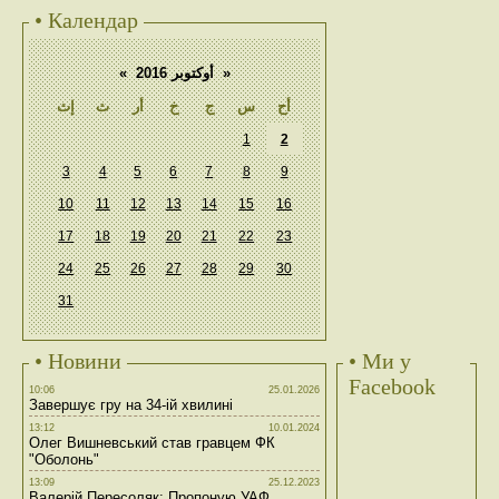
• Календар
«
أوكتوبر 2016
»
أح
س
ج
خ
أر
ث
إث
1
2
3
4
5
6
7
8
9
10
11
12
13
14
15
16
17
18
19
20
21
22
23
24
25
26
27
28
29
30
31
• Новини
• Ми у
Facebook
10:06
25.01.2026
Завершує гру на 34-ій хвилині
13:12
10.01.2024
Олег Вишневський став гравцем ФК
"Оболонь"
13:09
25.12.2023
Валерій Пересоляк: Пропоную УАФ