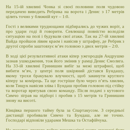
На 15-ій хвилині Чонка зі своєї половини поля чудовою
передачею виводить Ребрика на ворота і Денис з 17 метрів
цілить точно у ближній кут – 1:0.
Гості з великими труднощами підбирались до чужих воріт, а
про удари годі й говорити. Севлюшці повністю володіли
ситуацією на полі і будували свої атаки. Так на 27-ій хвилині
Вайда пройшов лівим краєм і навісив у штрафну, де Ребрик з
другої спроби заштовхує м’яч головою з двох метрів – 2:0.
В ході цієї результативної атаки кіпер ужгородців Андрушко
зазнав ушкодження, тож його змінив у рамці Денис Смолига.
На 33-ій хвилині Гринишин вибіг за межі штрафної, щоб
вибити м’яч, у центрі поля шкіряний дістався Бундашу,
якому трохи бракувало влучності, щоб закинути круглого
кіперу за комірець. Та ще гостріше було через п’ять хвилин,
коли Тищук навісив зліва і Бундаш пробив головою під стійку
та воротар врятував свою команду. Після подачі з кутового
Симчо зіграв на підборі і пробив з 15 метрів та Гринишин
знову на висоті.
Кінцівка першого тайму була за Спартакусом. З середньої
дистанції пробивали Симчо та Бундаш, але не точно.
Господарі відповіли ударами Мешка та Остафійчука.