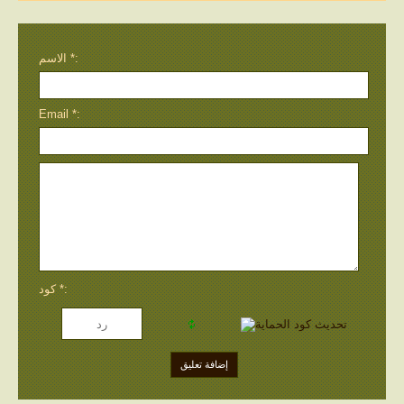
الاسم *:
Email *:
كود *: