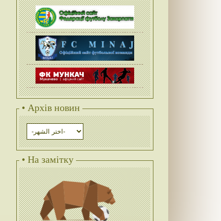
• Архів новин
• На замітку