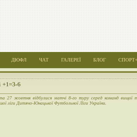
ДЮФЛ
ЧАТ
ГАЛЕРЕЇ
БЛОГ
СПОРТ
і +1=3-6
та 27 жовтня відбулися матчі 8-го туру серед команд вищої 
шої ліги Дитячо-Юнацької Футбольної Ліги України.