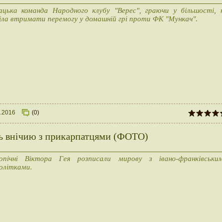
цька команда Народного клубу "Верес", граючи у більшості, 
іла втримати перемогу у домашній грі проти ФК "Мункач".
.2016
(0)
ь внічию з прикарпатцями (ФОТО)
опічні Віктора Гея розписали мирову з івано-франківськи
олітками.