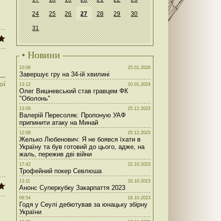
24
25
26
27
28
29
30
31
• Новини
10:06
25.01.2026
Завершує гру на 34-ій хвилині
ої
13:12
10.01.2024
Олег Вишневський став гравцем ФК
"Оболонь"
13:09
25.12.2023
Валерій Пересоляк: Пропоную УАФ
припинити атаку на Минай
12:08
25.12.2023
Желько Любенович: Я не боявся їхати в
Україну та був готовий до цього, адже, на
жаль, пережив дві війни
17:42
22.10.2023
Трофейний покер Севлюша
13:11
20.10.2023
Анонс Суперкубку Закарпаття 2023
09:54
18.10.2023
Годя у Сеулі дебютував за юнацьку збірну
України