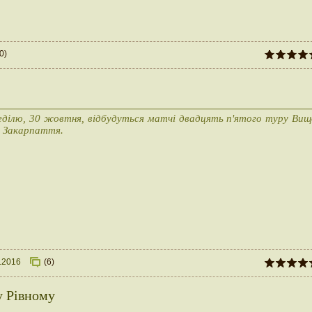
0)
еділю, 30 жовтня, відбудуться матчі двадцять п'ятого туру Вищ
и Закарпаття.
.2016
(6)
у Рівному