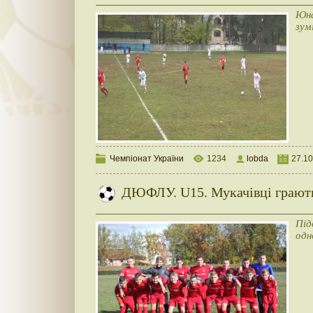
Юна
зум
Чемпіонат України
1234
lobda
27.10
ДЮФЛУ. U15. Мукачівці грают
Під
одн