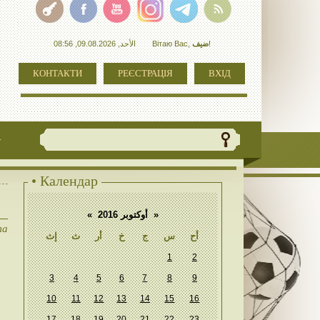
الأحد, 09.08.2026, 08:56
Вітаю Вас
,
ضيف
!
КОНТАКТИ
РЕЄСТРАЦІЯ
ВХІД
+
• Календар
«
أوكتوبر 2016
»
та
أح
س
ج
خ
أر
ث
إث
1
2
3
4
5
6
7
8
9
10
11
12
13
14
15
16
17
18
19
20
21
22
23