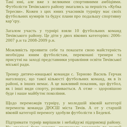
Такі юні, але вже з великими спортивними амбіціями.
Футболісти Тячівського району змагались за першість «Кубка
Тересви». Кожен з цих юних учасників турніру має своїх
футбольних кумирів та будує плани про подальшу спортивну
кар’єру.
Загалом участь у турнірі взяли 10 футбольних команд
Тячівського району. Це діти у двох вікових категоріях: 2006-
2007 р.н та 2008-2009 р.н.
Можливість проявити себе та показати свою майстерність
необхідна юним футболістам, переконані тренери та
присутні на заході представники управління освіти Тячівської
міської ради.
Тренер дитячо-юнацької команди с. Терново Василь Герчак
наголошує, що такої кількості футбольних команд, як в їх
районі, в інших немає. А це важливий показник, що футбол,
як і інші види спорту, розвивається. А отже – здоровішою
буде і наше майбутнє покоління.
Щодо переможців турніру, у молодшій віковій категорії
перемогла команда ДЮСШ міста Тячів. А от у старшій
віковій категорії перемогу здобули футболісти з Бедевлі.
Підтримати турнір вирішили і небайдужі підприємці району.