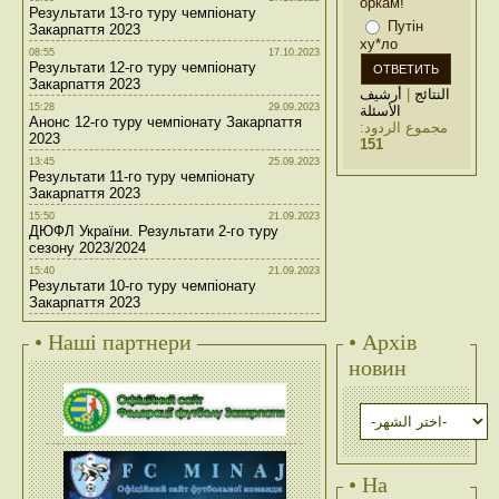
оркам!
Результати 13-го туру чемпіонату
Путін
Закарпаття 2023
ху*ло
08:55
17.10.2023
Результати 12-го туру чемпіонату
Закарпаття 2023
أرشيف
|
النتائج
15:28
29.09.2023
الأسئلة
Анонс 12-го туру чемпіонату Закарпаття
مجموع الردود:
2023
151
13:45
25.09.2023
Результати 11-го туру чемпіонату
Закарпаття 2023
15:50
21.09.2023
ДЮФЛ України. Результати 2-го туру
сезону 2023/2024
15:40
21.09.2023
Результати 10-го туру чемпіонату
Закарпаття 2023
• Наші партнери
• Архів
новин
• На