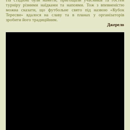
На стадіоні були намети, пригощали учасників та гостей
турніру різними наїдками та напоями. Тож з впевненістю
можна сказати, що футбольне свято під назвою «Кубок
Тересви» вдалося на славу та в планах у організаторів
зробити його традиційним.
Джерело