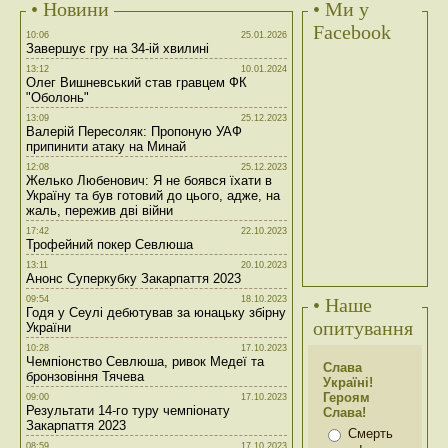
• Новини
• Ми у
Facebook
10:06
25.01.2026
Завершує гру на 34-ій хвилині
13:12
10.01.2024
Олег Вишневський став гравцем ФК
"Оболонь"
13:09
25.12.2023
Валерій Пересоляк: Пропоную УАФ
припинити атаку на Минай
12:08
25.12.2023
Желько Любенович: Я не боявся їхати в
Україну та був готовий до цього, адже, на
жаль, пережив дві війни
17:42
22.10.2023
Трофейний покер Севлюша
13:11
20.10.2023
Анонс Суперкубку Закарпаття 2023
09:54
18.10.2023
• Наше
Годя у Сеулі дебютував за юнацьку збірну
опитування
України
10:28
17.10.2023
Чемпіонство Севлюша, ривок Медеї та
Слава
бронзовіння Тячева
Україні!
Героям
09:00
17.10.2023
Результати 14-го туру чемпіонату
Слава!
Закарпаття 2023
Смерть
08:59
17.10.2023