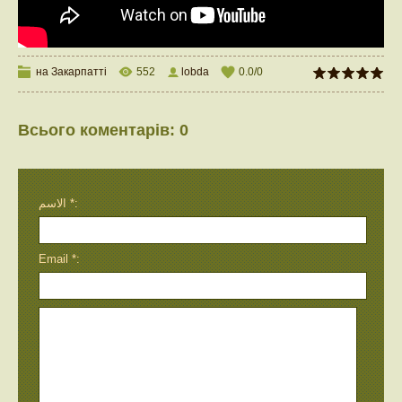
на Закарпатті
552
lobda
0.0
/
0
Всього коментарів
:
0
الاسم *:
Email *: