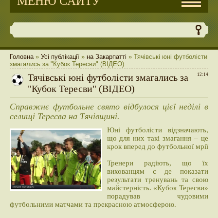
МЕНЮ САЙТУ
Головна
»
Усі публікації
»
на Закарпатті
» Тячівські юні футболісти
змагались за "Кубок Тересви" (ВІДЕО)
Тячівські юні футболісти змагались за
12:14
"Кубок Тересви" (ВІДЕО)
Справжнє футбольне свято відбулося цієї неділі в
селищі Тересва на Тячівщині.
Юні футболісти відзначають,
що для них такі змагання – це
крок вперед до футбольної мрії
Тренери радіють, що їх
вихованцям є де показати
результати тренувань та свою
майстерність. «Кубок Тересви»
порадував чудовими
футбольними матчами та прекрасною атмосферою.