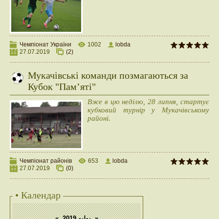
Чемпіонат України
1002
lobda
27.07.2019
(2)
Мукачівські команди позмагаються за
Кубок "Пам’яті"
Вже в цю неділю, 28 липня, стартує
кубковий турнір у Мукачівському
районі.
Чемпіонат районів
653
lobda
27.07.2019
(0)
• Календар
«
يوليو 2019
»