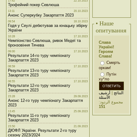
17:42
22.10.2023
Трофейний покер Севлюша
13:11
20.10.2023
Анонс Суперкубку Закарпаття 2023
09:54
18.10.2023
• Наше
Годя у Сеулі дебютував за юнацьку збірну
опитування
України
10:28
17.10.2023
Чемпіонство Севлюша, ривок Медеї та
Слава
бронзовіння Тячева
Україні!
Героям
09:00
17.10.2023
Результати 14-го туру чемпіонату
Слава!
Закарпаття 2023
Смерть
08:59
17.10.2023
оркам!
Результати 13-го туру чемпіонату
Путін
Закарпаття 2023
ху*ло
08:55
17.10.2023
Результати 12-го туру чемпіонату
Закарпаття 2023
أرشيف
|
النتائج
15:28
29.09.2023
الأسئلة
Анонс 12-го туру чемпіонату Закарпаття
مجموع الردود:
2023
151
13:45
25.09.2023
Результати 11-го туру чемпіонату
Закарпаття 2023
15:50
21.09.2023
ДЮФЛ України. Результати 2-го туру
сезону 2023/2024