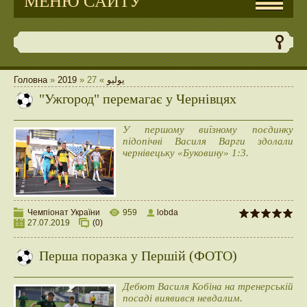
МЕНЮ САЙТУ
Головна
»
2019
»
27
»
يوليو
"Ужгород" перемагає у Чернівцях
У першому виїзному поєдинку
підопічні Василя Варги здолали
чернівецьку «Буковину» 1:3.
Чемпіонат України
959
lobda
27.07.2019
(0)
Перша поразка у Першій (ФОТО)
Дебют Василя Кобіна на тренерській
посаді виявився невдалим.