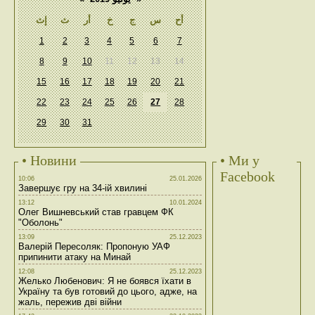
أح
س
ج
خ
أر
ث
إث
1
2
3
4
5
6
7
8
9
10
11
12
13
14
15
16
17
18
19
20
21
22
23
24
25
26
27
28
29
30
31
• Новини
• Ми у
Facebook
10:06
25.01.2026
Завершує гру на 34-ій хвилині
13:12
10.01.2024
Олег Вишневський став гравцем ФК
"Оболонь"
13:09
25.12.2023
Валерій Пересоляк: Пропоную УАФ
припинити атаку на Минай
12:08
25.12.2023
Желько Любенович: Я не боявся їхати в
Україну та був готовий до цього, адже, на
жаль, пережив дві війни