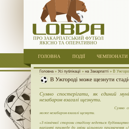
ПРО ЗАКАРПАТСЬКИЙ ФУТБОЛ
ЯКІСНО ТА ОПЕРАТИВНО
ГОЛОВНА
ПОДІЇ
ЧЕМПІОНАТИ
Головна
»
Усі публікації
»
на Закарпатті
» В Ужгоро
В Ужгороді може щезнути стад
Сумно спостерігати, як єдиний мун
незабаром взагалі щезнути.
Сумно с
може незабаром взагалі щезнути.
«З північної сторони стадіону ведеться будівництв
варіанті призведе до зміни цільового призначення «