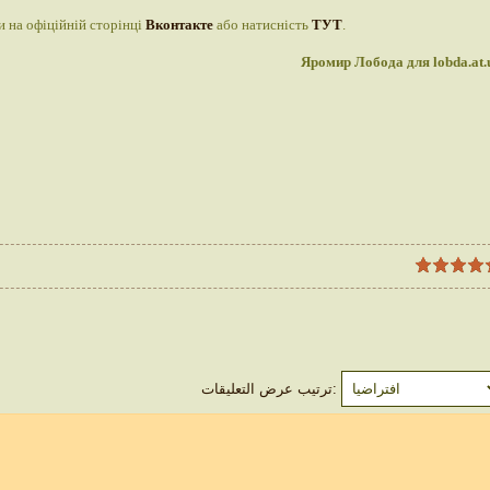
и на офіційній сторінці
Вконтакте
або натисність
ТУТ
.
Яромир Лобода для lobda.at.
ترتيب عرض التعليقات: