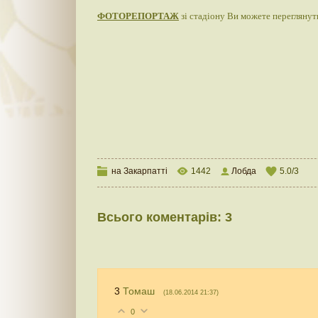
ФОТОРЕПОРТАЖ
зі стадіону Ви можете переглянут
на Закарпатті
1442
Лобда
5.0
/
3
Всього коментарів
:
3
3
Томаш
(18.06.2014 21:37)
0