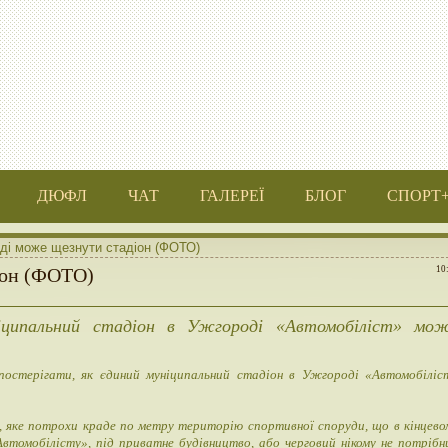
ДЮФЛ
ЧАТ
ГАЛЕРЕЇ
БЛОГ
СПОРТ
ді може щезнути стадіон (ФОТО)
іон (ФОТО)
10
іципальний стадіон в Ужгороді «Автомобіліст» мо
постерігати, як єдиний муніципальний стадіон в Ужгороді «Автомобіліс
о, яке потрохи краде по метру територію спортивної споруди, що в кінцево
Автомобілісту», під приватне будівництво, або черговий нікому не потрібн