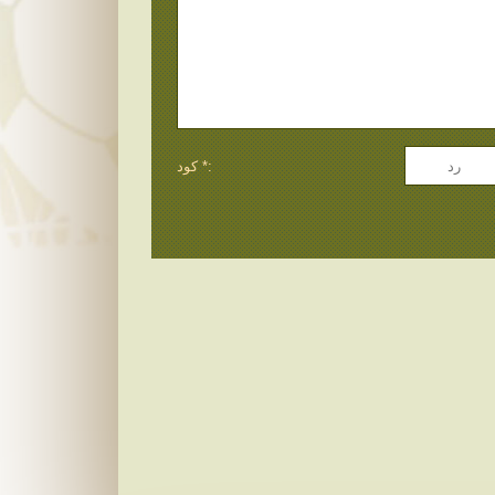
كود *: