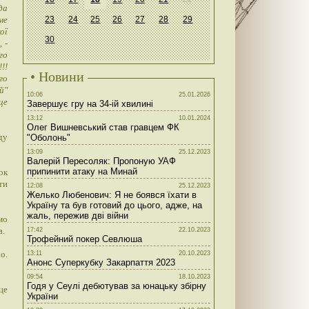
да
ме
23
24
25
26
27
28
29
ої
30
 -
го
!!
• Новини
го
й"
10:06
25.01.2026
це
Завершує гру на 34-ій хвилині
13:12
10.01.2024
Олег Вишневський став гравцем ФК
ду
"Оболонь"
13:09
25.12.2023
Валерій Пересоляк: Пропоную УАФ
припинити атаку на Минай
ок
ти
12:08
25.12.2023
Желько Любенович: Я не боявся їхати в
Україну та був готовий до цього, адже, на
жаль, пережив дві війни
мо
а.
17:42
22.10.2023
Трофейний покер Севлюша
о.
13:11
20.10.2023
Анонс Суперкубку Закарпаття 2023
09:54
18.10.2023
Годя у Сеулі дебютував за юнацьку збірну
це
України