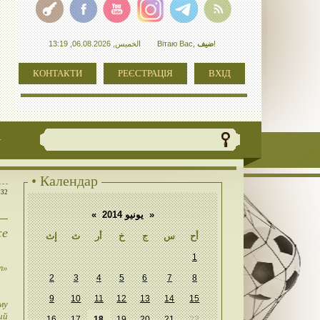
الخميس, 06.08.2026, 13:19
Вітаю Вас
,
ضيف
!
КОНТАКТИ
РЕЄСТРАЦІЯ
ВХІД
+
• Календар
:32
«
يونيو 2014
»
же
أح
س
ج
خ
أر
ث
إث
1
т»
2
3
4
5
6
7
8
9
10
11
12
13
14
15
му
ий
16
17
18
19
20
21
22