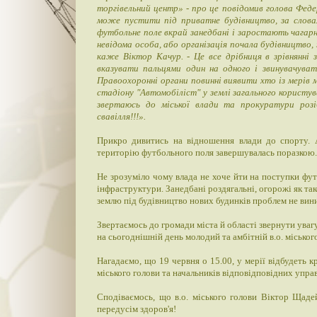
торгівельний центр» - про це повідомив голова Фед
може пустити під приватне будівництво, за слов
футбольне поле вкрай занедбані і заростають чагарн
невідома особа, або організація почала будівництво,
каже Віктор Качур. - Це все дрібниця в зрівнянні
вказувати пальцями один на одного і звинувачуват
Правоохоронні органи повинні виявити хто із мерів 
стадіону "Автомобіліст" у землі загального користу
звертаюсь до міської влади та прокуратури розі
свавілля!!!».
Прикро дивитись на відношення влади до спорту. 
територію футбольного поля завершувалась поразкою.
Не зрозуміло чому влада не хоче йти на поступки фу
інфраструктури. Занедбані роздягальні, огорожі як та
землю під будівництво нових будинків проблем не вини
Звертаємось до громади міста й області звернути уваг
на сьогоднішній день молодий та амбітній в.о. місько
Нагадаємо, що 19 червня о 15.00, у мерії відбудеть к
міського голови та начальників відповідповідних упра
Сподіваємось, що в.о. міського голови Віктор Щаде
передусім здоров'я!