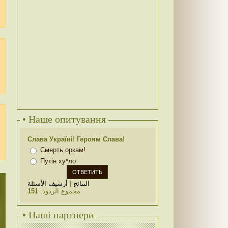
• Наше опитування
Слава Україні! Героям Слава!
Смерть оркам!
Путін ху*ло
أرشيف الأسئلة
|
النتائج
151
مجموع الردود:
• Наші партнери