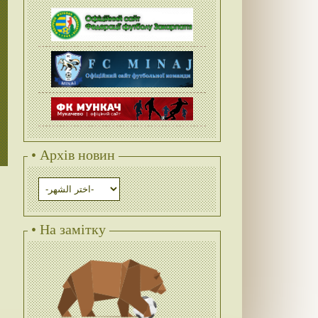
• Архів новин
• На замітку