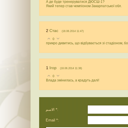
А де буде тренеруватися ДЮСШ-1?
Який тепер став чемпіоном Закарпатської обл.
2
Стас
(18.06.2014 11:47)
0
прикро дивитись, що відбувається зі стадіоном, б
1
Ігор
(18.06.2014 11:38)
0
Влада змінилась, а крадуть далі!
الاسم *:
Email *: