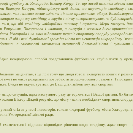
ерації футболу м. Ужгорода, Віктор Качур. Те, що ласий шматок міська вла
ами Віктора Качура, підтверджує той факт, що територія стадіону і са
иками, так напевно легше змінити цільове призначення. «З вул. Володимирськ
 знищили огорожу стадіону, а труби і сітку використовують на будівництві»,
 з тим, що від стадіону «відкроїли» частину і туалети. Мери можуть дов
и Ратушняк, Погорєлова і навпаки, а ситуція з кожним днем критичніша!
міста Ужгорода і на яких підставах перевів спортивну споруду ужгородсько
вання. Я від імені футбольної громади міста та мешканців мікрорайону "нови
братись в законності захоплення території Автомобіліста і зупинити 
Адже неодноразові спроби представників футбольних клубів взяти у орен
тбольним меценатам, і це при тому що люди готові вкладувати кошти у розвит
кої вже і не має, а роздагальні потребують першочергового ремонту. Та роздава
кає. Влада не задумовується, де Ваші діти займатимуться спортом.
у на цю ситуація, адже наступного разу це торкнеться і Вашої дитини. Як бачи
го голови Віктор Щадей розуміє, що місту «конче необхідна» спортивна споруд
руглиий стіл за участі інвесторів, голови Федераці футболу міста Ужгорода, в.
влінь Ужгородської міської ради.
й схаменеться і підпише відповідне рішення щодо стадіону, адже спорт – 