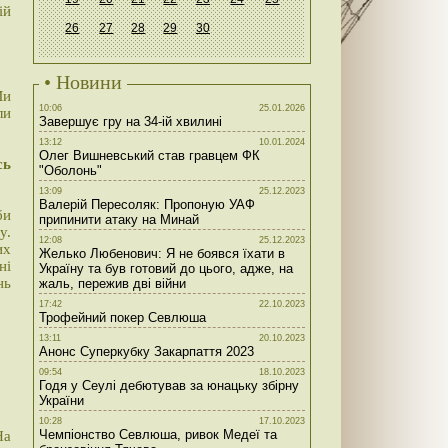
ій
26
27
28
29
30
• Новини
Ми
10:06
25.01.2026
ли
Завершує гру на 34-ій хвилині
13:12
10.01.2024
Олег Вишневський став гравцем ФК
сь
"Оболонь"
13:09
25.12.2023
Валерій Пересоляк: Пропоную УАФ
би
припинити атаку на Минай
у.
12:08
25.12.2023
их
Желько Любенович: Я не боявся їхати в
ні
Україну та був готовий до цього, адже, на
нь
жаль, пережив дві війни
17:42
22.10.2023
Трофейний покер Севлюша
13:11
20.10.2023
Анонс Суперкубку Закарпаття 2023
09:54
18.10.2023
Годя у Сеулі дебютував за юнацьку збірну
України
10:28
17.10.2023
Чемпіонство Севлюша, ривок Медеї та
На