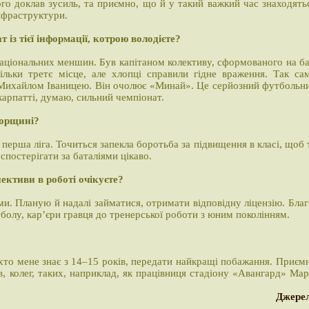
о доклав зусиль, та приємно, що й у такий важкий час знаходять
нфраструктури.
із тієї інформації, котрою володієте?
національних меншин. Був капітаном колективу, сформованого на ба
ільки третє місце, але хлопці справили гідне враження. Так са
в Михайлом Іваницею. Він очолює «Минай». Це серйозний футбольн
арпатті, думаю, сильний чемпіонат.
горщині?
перша ліга. Точиться запекла боротьба за підвищення в класі, щоб 
спостерігати за баталіями цікаво.
пективи в роботі очікуєте?
ми. Планую й надалі займатися, отримати відповідну ліцензію. Благ
болу, кар’єри гравця до тренерської роботи з юним поколінням.
хто мене знає з 14–15 років, передати найкращі побажання. Приєм
в, колег, таких, наприклад, як працівниця стадіону «Авангард» Мар
Джере