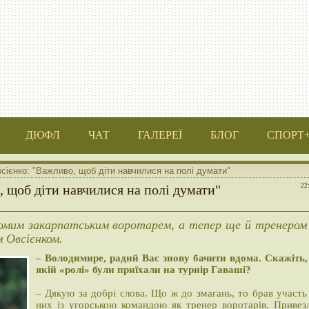
ДЮФЛ
ЧАТ
ГАЛЕРЕЇ
БЛОГ
СПОРТ
ієнко: "Важливо, щоб діти навчилися на полі думати"
 щоб діти навчилися на полі думати"
22
домим закарпатським воротарем, а тепер ще й тренером
 Овсієнком.
– Володимире, радий Вас знову бачити вдома. Скажіть,
якій «ролі» були приїхали на турнір Гаваші?
– Дякую за добрі слова. Що ж до змагань, то брав участь
них із угорською командою як тренер воротарів. Привез