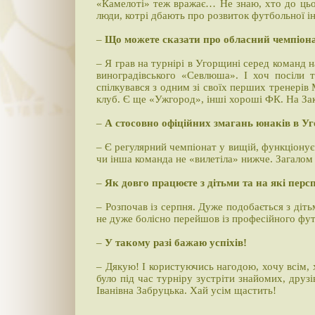
«Камелоті» теж вражає… Не знаю, хто до цьог
люди, котрі дбають про розвиток футбольної і
–
Що можете сказати про обласний чемпіонат 
– Я грав на турнірі в Угорщині серед команд 
виноградівського «Севлюша». І хоч посіли т
спілкувався з одним зі своїх перших тренері
клуб. Є ще «Ужгород», інші хороші ФК. На Зак
–
А стосовно офіційних змагань юнаків в У
– Є регулярний чемпіонат у вищій, функціонує 
чи інша команда не «вилетіла» нижче. Загалом 
–
Як довго працюєте з дітьми та на які перс
– Розпочав із серпня. Дуже подобається з діть
не дуже болісно перейшов із професійного фут
–
У такому разі бажаю успіхів!
– Дякую! І користуючись нагодою, хочу всім, 
було під час турніру зустріти знайомих, друзі
Іванівна Забруцька. Хай усім щастить!