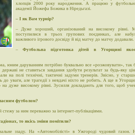
хлопців 2000 року народження. А працюю у футбольн
академії Йожефа Божика в Ніредьгазі.
– І як Вам турнір?
– Дуже хороший, організований на високому рівні. 
поступилися в трьох групових поєдинках, але набу
важливого ігрового досвіду й від матчу до матчу додавали.
–
Футбольна підготовка дітей в Угорщині яко
ема, юним даруванням потрібно буквально все «розжовувати», так 
державі не ставиться завдання здобути результат за будь-яку цін
ли на полі технічні, тактичні задуми тренерів. Звісно, у старш
 до уваги, але трагедії з невдачі ніхто не робить. А ще в Угорщи
 на дуже високому рівні. Зусилля докладають для того, щоб уче
бласним футболом?
 й стежу за ним переважно за інтернет-публікаціями.
тадіонах, то якісь зміни помітили?
льне ззаду. На «Автомобілісті» в Ужгороді чудовий газон. 