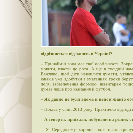
відрізняється від занять в Україні?
– Принаймні вона має свої особливості. Зокр
мовити, класти до рота. А ще в сусідній нам 
Важливо, щоб діти навчилися думати, утілюва
юнаків уже здобутки в змаганнях трохи беруть
поля, забезпечення формою, інвентарем тощо
думав лише про навчання й футбол.
–
Як давно не були вдома й непов’язані з о
– Поїхав у січні 2013 року. Практично відтоді
–
А тепер як приїхали, побували на різних с
– У Середньому хороше поле плюс тренува