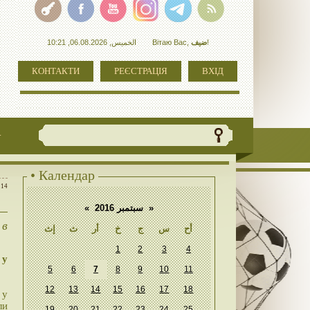
الخميس, 06.08.2026, 10:21
Вітаю Вас
,
ضيف
!
КОНТАКТИ
РЕЄСТРАЦІЯ
ВХІД
+
• Календар
:14
«
سبتمبر 2016
»
 в
أح
س
ج
خ
أر
ث
إث
1
2
3
4
 у
5
6
7
8
9
10
11
12
13
14
15
16
17
18
 у
ли
19
20
21
22
23
24
25