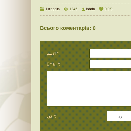
Інтерв'ю
1245
lobda
0.0
/
0
Всього коментарів
:
0
الاسم *:
Email *:
كود *: