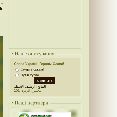
• Наше опитування
Слава Україні! Героям Слава!
Смерть оркам!
Путін ху*ло
أرشيف الأسئلة
|
النتائج
151
مجموع الردود:
• Наші партнери