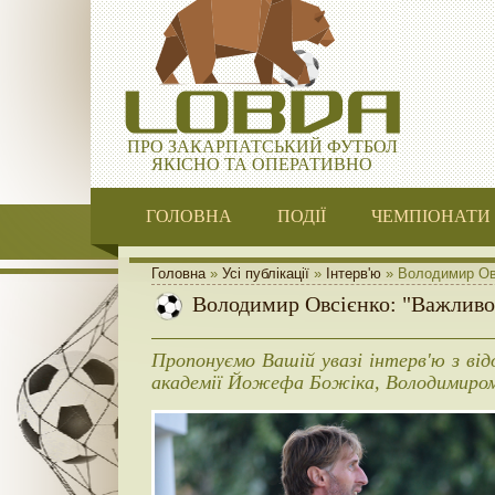
ПРО ЗАКАРПАТСЬКИЙ ФУТБОЛ
ЯКІСНО ТА ОПЕРАТИВНО
ГОЛОВНА
ПОДІЇ
ЧЕМПІОНАТИ
Головна
»
Усі публікації
»
Інтерв'ю
» Володимир Овс
Володимир Овсієнко: "Важливо,
Пропонуємо Вашій увазі інтерв'ю з ві
академії Йожефа Божіка, Володимиром