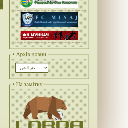
• Архів новин
• На замітку