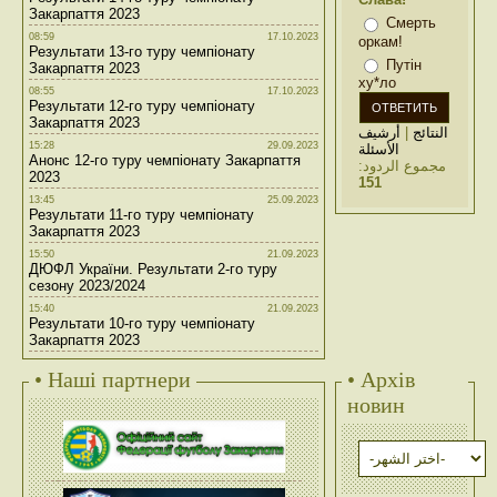
Закарпаття 2023
Смерть
08:59
17.10.2023
оркам!
Результати 13-го туру чемпіонату
Путін
Закарпаття 2023
ху*ло
08:55
17.10.2023
Результати 12-го туру чемпіонату
Закарпаття 2023
أرشيف
|
النتائج
15:28
29.09.2023
الأسئلة
Анонс 12-го туру чемпіонату Закарпаття
مجموع الردود:
2023
151
13:45
25.09.2023
Результати 11-го туру чемпіонату
Закарпаття 2023
15:50
21.09.2023
ДЮФЛ України. Результати 2-го туру
сезону 2023/2024
15:40
21.09.2023
Результати 10-го туру чемпіонату
Закарпаття 2023
• Наші партнери
• Архів
новин