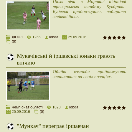
Після нічиї в Моршині підопічні
тренерського тандему Кундрика-
Куделка продовжують набирати
залікові бали.
ДЮФЛ
1266
lobda
25.09.2016
(0)
Мукачівські й іршавські юнаки грають
внічию
Обидві команди продовжують
залишатися на своїх позиціях.
Чемпіонат області
1023
lobda
25.09.2016
(0)
"Мункач" переграє іршавчан