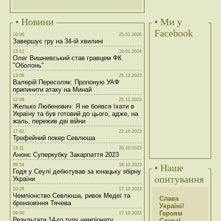
• Новини
• Ми у
Facebook
10:06
25.01.2026
Завершує гру на 34-ій хвилині
13:12
10.01.2024
Олег Вишневський став гравцем ФК
"Оболонь"
13:09
25.12.2023
Валерій Пересоляк: Пропоную УАФ
припинити атаку на Минай
12:08
25.12.2023
Желько Любенович: Я не боявся їхати в
Україну та був готовий до цього, адже, на
жаль, пережив дві війни
17:42
22.10.2023
Трофейний покер Севлюша
13:11
20.10.2023
Анонс Суперкубку Закарпаття 2023
09:54
18.10.2023
• Наше
Годя у Сеулі дебютував за юнацьку збірну
опитування
України
10:28
17.10.2023
Чемпіонство Севлюша, ривок Медеї та
Слава
бронзовіння Тячева
Україні!
Героям
09:00
17.10.2023
Результати 14-го туру чемпіонату
Слава!