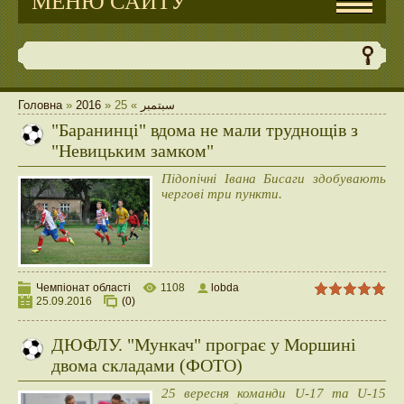
МЕНЮ САЙТУ
Головна
»
2016
»
25
»
سبتمبر
"Баранинці" вдома не мали труднощів з
"Невицьким замком"
Підопічні Івана Бисаги здобувають
чергові три пункти.
Чемпіонат області
1108
lobda
25.09.2016
(0)
ДЮФЛУ. "Мункач" програє у Моршині
двома складами (ФОТО)
25 вересня команди U-17 та U-15