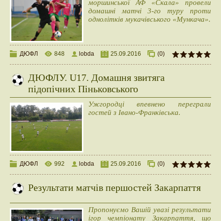
моршинської АФ «Скала» провели
домашні матчі 3-го туру проти
однолітків мукачівського «Мункача».
ДЮФЛ
848
lobda
25.09.2016
(0)
ДЮФЛУ. U17. Домашня звитяга
підопічних Піньковського
Ужгородці впевнено переграли
гостей з Івано-Франківська.
ДЮФЛ
992
lobda
25.09.2016
(0)
Результати матчів першостей Закарпаття
Пропонуємо Вашій увазі результати
ігор чемпіонату Закарпаття, що