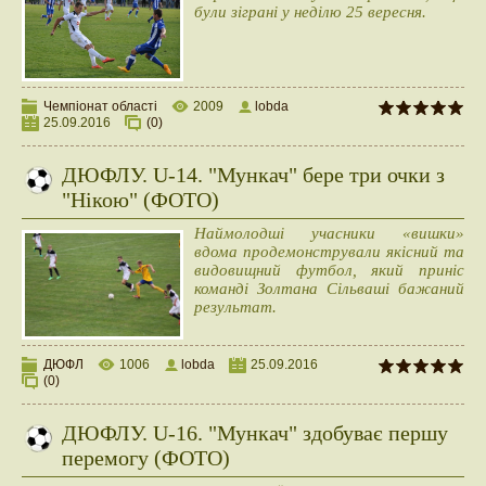
були зіграні у неділю 25 вересня.
Чемпіонат області
2009
lobda
25.09.2016
(0)
ДЮФЛУ. U-14. "Мункач" бере три очки з
"Нікою" (ФОТО)
Наймолодші учасники «вишки»
вдома продемонстрували якісний та
видовищний футбол, який приніс
команді Золтана Сільваші бажаний
результат.
ДЮФЛ
1006
lobda
25.09.2016
(0)
ДЮФЛУ. U-16. "Мункач" здобуває першу
перемогу (ФОТО)