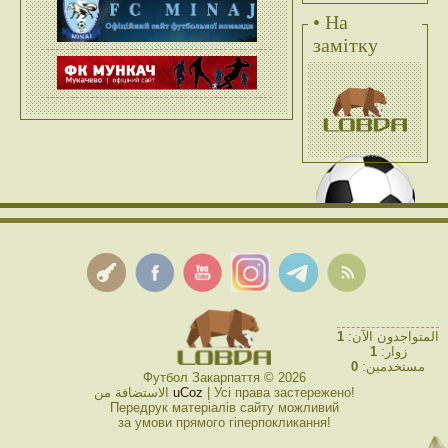
• На
замітку
1
المتواجدون الآن:
1
زوار:
0
مستخدمين:
Футбол Закарпаття © 2026
الاستضافة من
uCoz
| Усі права застережено!
Передрук матеріалів сайту можливий
за умови прямого гіперпокликання!