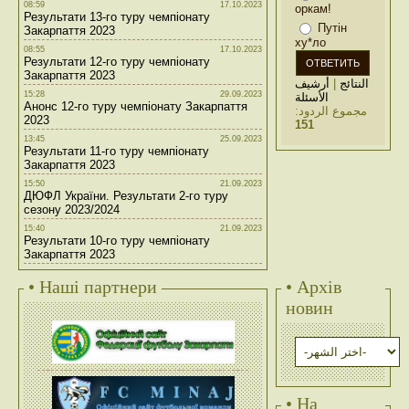
08:59
17.10.2023
оркам!
Результати 13-го туру чемпіонату
Путін
Закарпаття 2023
ху*ло
08:55
17.10.2023
Результати 12-го туру чемпіонату
Закарпаття 2023
أرشيف
|
النتائج
15:28
29.09.2023
الأسئلة
Анонс 12-го туру чемпіонату Закарпаття
مجموع الردود:
2023
151
13:45
25.09.2023
Результати 11-го туру чемпіонату
Закарпаття 2023
15:50
21.09.2023
ДЮФЛ України. Результати 2-го туру
сезону 2023/2024
15:40
21.09.2023
Результати 10-го туру чемпіонату
Закарпаття 2023
• Наші партнери
• Архів
новин
• На