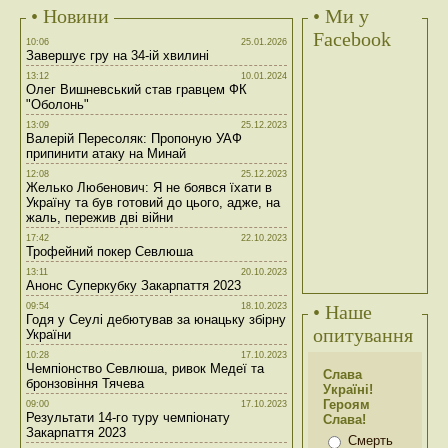
• Новини
• Ми у
Facebook
10:06
25.01.2026
Завершує гру на 34-ій хвилині
13:12
10.01.2024
Олег Вишневський став гравцем ФК
"Оболонь"
13:09
25.12.2023
Валерій Пересоляк: Пропоную УАФ
припинити атаку на Минай
12:08
25.12.2023
Желько Любенович: Я не боявся їхати в
Україну та був готовий до цього, адже, на
жаль, пережив дві війни
17:42
22.10.2023
Трофейний покер Севлюша
13:11
20.10.2023
Анонс Суперкубку Закарпаття 2023
09:54
18.10.2023
• Наше
Годя у Сеулі дебютував за юнацьку збірну
опитування
України
10:28
17.10.2023
Чемпіонство Севлюша, ривок Медеї та
Слава
бронзовіння Тячева
Україні!
Героям
09:00
17.10.2023
Результати 14-го туру чемпіонату
Слава!
Закарпаття 2023
Смерть