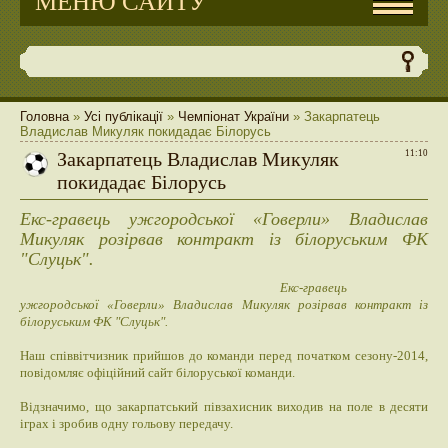
МЕНЮ САЙТУ
Головна
»
Усі публікації
»
Чемпіонат України
» Закарпатець
Владислав Микуляк покидадає Білорусь
Закарпатець Владислав Микуляк
11:10
покидадає Білорусь
Екс-гравець ужгородської «Говерли» Владислав
Микуляк розірвав контракт із білоруським ФК
"Слуцьк".
Екс-гравець
ужгородської «Говерли» Владислав Микуляк розірвав контракт із
білоруським ФК "Слуцьк".
Наш співвітчизник прийшов до команди перед початком сезону-2014,
повідомляє офіційний сайт білоруської команди.
Відзначимо, що закарпатський півзахисник виходив на поле в десяти
іграх і зробив одну гольову передачу.