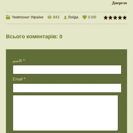
Джерело
Чемпіонат України
843
Лобда
0.0
/
0
Всього коментарів
:
0
الاسم *:
Email *: