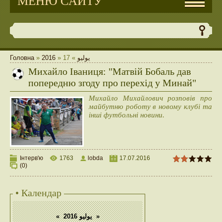
МЕНЮ САЙТУ
Головна
»
2016
»
17
»
يوليو
Михайло Іваниця: "Матвій Бобаль дав
попередню згоду про перехід у Минай"
Михайло Михайлович розповів про
майбутню роботу в новому клубі та
інші футбольні новини.
Інтерв'ю
1763
lobda
17.07.2016
(0)
• Календар
«
يوليو 2016
»