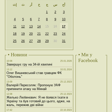
أح
س
ج
خ
أر
ث
إث
1
2
3
4
5
6
7
8
9
10
11
12
13
14
15
16
17
18
19
20
21
22
23
24
25
26
27
28
29
30
31
• Новини
• Ми у
Facebook
10:06
25.01.2026
Завершує гру на 34-ій хвилині
13:12
10.01.2024
Олег Вишневський став гравцем ФК
"Оболонь"
13:09
25.12.2023
Валерій Пересоляк: Пропоную УАФ
припинити атаку на Минай
12:08
25.12.2023
Желько Любенович: Я не боявся їхати в
Україну та був готовий до цього, адже, на
жаль, пережив дві війни
17:42
22.10.2023