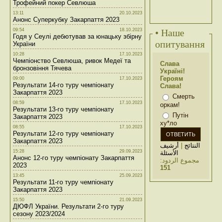
Трофейний покер Севлюша
13:11
20.10.2023
Анонс Суперкубку Закарпаття 2023
09:54
18.10.2023
• Наше
Годя у Сеулі дебютував за юнацьку збірну
опитування
України
10:28
17.10.2023
Чемпіонство Севлюша, ривок Медеї та
Слава
бронзовіння Тячева
Україні!
Героям
09:00
17.10.2023
Результати 14-го туру чемпіонату
Слава!
Закарпаття 2023
Смерть
08:59
17.10.2023
оркам!
Результати 13-го туру чемпіонату
Путін
Закарпаття 2023
ху*ло
08:55
17.10.2023
Результати 12-го туру чемпіонату
Закарпаття 2023
أرشيف
|
النتائج
15:28
29.09.2023
الأسئلة
Анонс 12-го туру чемпіонату Закарпаття
مجموع الردود:
2023
151
13:45
25.09.2023
Результати 11-го туру чемпіонату
Закарпаття 2023
15:50
21.09.2023
ДЮФЛ України. Результати 2-го туру
сезону 2023/2024