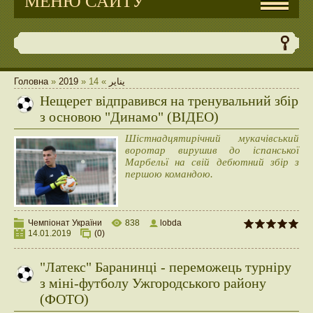
МЕНЮ САЙТУ
Головна
»
2019
»
14
»
يناير
Нещерет відправився на тренувальний збір
з основою "Динамо" (ВІДЕО)
Шістнадцятирічний мукачівський
воротар вирушив до іспанської
Марбельї на свій дебютний збір з
першою командою.
Чемпіонат України
838
lobda
14.01.2019
(0)
"Латекс" Баранинці - переможець турніру
з міні-футболу Ужгородського району
(ФОТО)