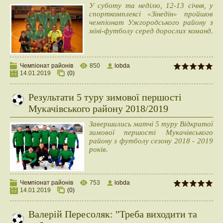
У суботу та неділю, 12-13 січня, у
спорткомплексі «Зінедін» пройшов
чемпіонат Ужгородського району з
міні-футболу серед дорослих команд.
Чемпіонат районів
850
lobda
14.01.2019
(0)
Результати 5 туру зимової першості
Мукачівського району 2018/2019
Завершились матчі 5 туру Відкритої
зимової першості Мукачівського
району з футболу сезону 2018 - 2019
років.
Чемпіонат районів
753
lobda
14.01.2019
(0)
Валерій Пересоляк: "Треба виходити та