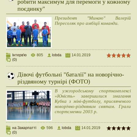
робити максимум для перемоги у кожному
поєдинку"
Президент "Минаю" Валерій
Пересоляк про амбіції команди.
Інтерв'ю
805
lobda
14.01.2019
(0)
Дівочі футбольні "баталії" на новорічно-
різдвяному турнірі (ФОТО)
В ужгородському спорткомплексі
«Юність» завершилися змагання
Кубка з міні-футболу, присвяченого
новорічно-різдвяним святам. Грали
спортсменки 2003 р.
на Закарпатті
596
lobda
14.01.2019
(0)