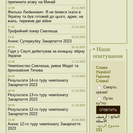
припинити атаку на Минай
12:08
25.12.2023
Желько Любенович: Я не боявся їхати в
Україну та був готовий до цього, адже, на
жаль, пережив дві війни
17:42
22.10.2023
Трофейний покер Севлюша
13:11
20.10.2023
Анонс Суперкубку Закарпаття 2023
09:54
18.10.2023
• Наше
Годя у Сеулі дебютував за юнацьку збірну
опитування
України
10:28
17.10.2023
Чемпіонство Севлюша, ривок Медеї та
Слава
бронзовіння Тячева
Україні!
Героям
09:00
17.10.2023
Результати 14-го туру чемпіонату
Слава!
Закарпаття 2023
Смерть
08:59
17.10.2023
оркам!
Результати 13-го туру чемпіонату
Путін
Закарпаття 2023
ху*ло
08:55
17.10.2023
Результати 12-го туру чемпіонату
Закарпаття 2023
أرشيف
|
النتائج
15:28
29.09.2023
الأسئلة
Анонс 12-го туру чемпіонату Закарпаття
مجموع الردود:
2023
151