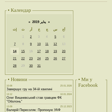
• Календар
«
يناير 2019
»
أح
س
ج
خ
أر
ث
إث
1
2
3
4
5
6
7
8
9
10
11
12
13
14
15
16
17
18
19
20
21
22
23
24
25
26
27
28
29
30
31
• Новини
• Ми у
Facebook
10:06
25.01.2026
Завершує гру на 34-ій хвилині
13:12
10.01.2024
Олег Вишневський став гравцем ФК
"Оболонь"
13:09
25.12.2023
Валерій Пересоляк: Пропоную УАФ