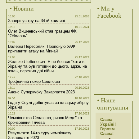
• Новини
• Ми у
Facebook
10:06
25.01.2026
Завершує гру на 34-ій хвилині
13:12
10.01.2024
Олег Вишневський став гравцем ФК
"Оболонь"
13:09
25.12.2023
Валерій Пересоляк: Пропоную УАФ
припинити атаку на Минай
12:08
25.12.2023
Желько Любенович: Я не боявся їхати в
Україну та був готовий до цього, адже, на
жаль, пережив дві війни
17:42
22.10.2023
Трофейний покер Севлюша
13:11
20.10.2023
Анонс Суперкубку Закарпаття 2023
09:54
18.10.2023
• Наше
Годя у Сеулі дебютував за юнацьку збірну
опитування
України
10:28
17.10.2023
Чемпіонство Севлюша, ривок Медеї та
Слава
бронзовіння Тячева
Україні!
Героям
09:00
17.10.2023
Результати 14-го туру чемпіонату
Слава!
Закарпаття 2023