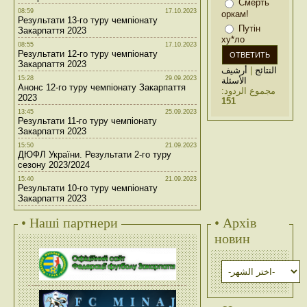
Смерть
08:59
17.10.2023
оркам!
Результати 13-го туру чемпіонату
Путін
Закарпаття 2023
ху*ло
08:55
17.10.2023
Результати 12-го туру чемпіонату
Закарпаття 2023
أرشيف
|
النتائج
15:28
29.09.2023
الأسئلة
Анонс 12-го туру чемпіонату Закарпаття
مجموع الردود:
2023
151
13:45
25.09.2023
Результати 11-го туру чемпіонату
Закарпаття 2023
15:50
21.09.2023
ДЮФЛ України. Результати 2-го туру
сезону 2023/2024
15:40
21.09.2023
Результати 10-го туру чемпіонату
Закарпаття 2023
• Наші партнери
• Архів
новин