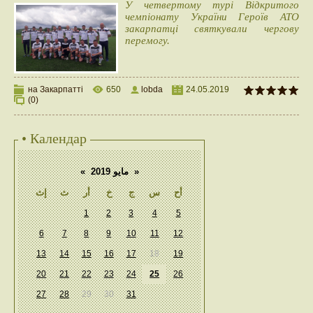
У четвертому турі Відкритого
чемпіонату України Героїв АТО
закарпатці святкували чергову
перемогу.
на Закарпатті
650
lobda
24.05.2019
(0)
• Календар
«
مايو 2019
»
أح
س
ج
خ
أر
ث
إث
1
2
3
4
5
6
7
8
9
10
11
12
13
14
15
16
17
18
19
20
21
22
23
24
25
26
27
28
29
30
31