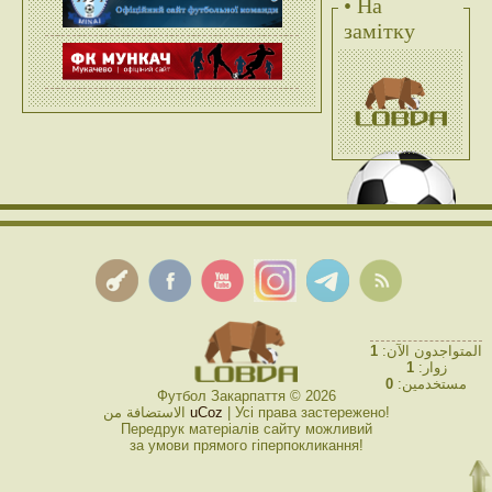
• На
замітку
1
المتواجدون الآن:
1
زوار:
0
مستخدمين:
Футбол Закарпаття © 2026
الاستضافة من
uCoz
| Усі права застережено!
Передрук матеріалів сайту можливий
за умови прямого гіперпокликання!