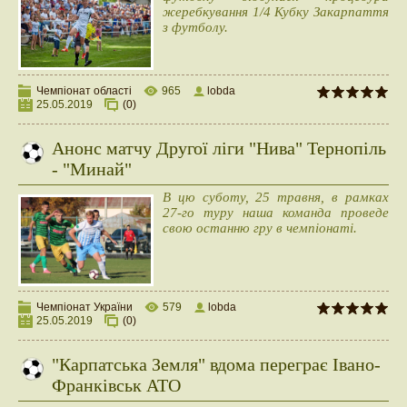
жеребкування 1/4 Кубку Закарпаття
з футболу.
Чемпіонат області
965
lobda
25.05.2019
(0)
Анонс матчу Другої ліги "Нива" Тернопіль
- "Минай"
В цю суботу, 25 травня, в рамках
27-го туру наша команда проведе
свою останню гру в чемпіонаті.
Чемпіонат України
579
lobda
25.05.2019
(0)
"Карпатська Земля" вдома переграє Івано-
Франківськ АТО