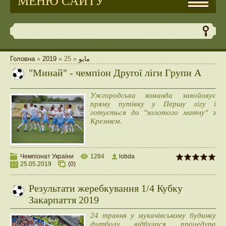
МЕНЮ САЙТУ
Головна
»
2019
»
25
»
مايو
"Минай" - чемпіон Другої ліги Групи А
Ужгородська команда завойовує
пряму путівку у Першу лігу і
готується до "золотого матчу" з
Кремнем.
Чемпіонат України
1284
lobda
25.05.2019
(0)
Результати жеребкування 1/4 Кубку
Закарпаття 2019
24 травня у мукачівському будинку
футболу відбулася процедура