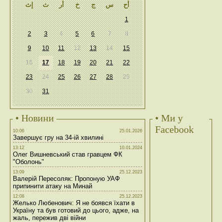
أح
س
ج
خ
أر
ث
إث
1
2
3
4
5
6
7
8
9
10
11
12
13
14
15
16
17
18
19
20
21
22
23
24
25
26
27
28
29
30
31
• Новини
• Ми у
Facebook
10:06
25.01.2026
Завершує гру на 34-ій хвилині
13:12
10.01.2024
Олег Вишневський став гравцем ФК
"Оболонь"
13:09
25.12.2023
Валерій Пересоляк: Пропоную УАФ
припинити атаку на Минай
12:08
25.12.2023
Желько Любенович: Я не боявся їхати в
Україну та був готовий до цього, адже, на
жаль, пережив дві війни