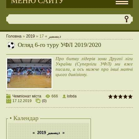
МЕНЮ САЙТУ
Головна
»
2019
»
17
»
ديسمبر
Огляд 6-го туру УФЛ 2019/2020
Про битву лідерів зони Другої ліги
України (Суперліги УФЛ) ми вже
писали, а ось нижче про інші матчі
цього дивізіону.
Чемпіонат міста
666
lobda
17.12.2019
(0)
• Календар
«
ديسمبر 2019
»