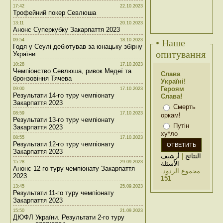
17:42
22.10.2023
Трофейний покер Севлюша
13:11
20.10.2023
Анонс Суперкубку Закарпаття 2023
09:54
18.10.2023
• Наше
Годя у Сеулі дебютував за юнацьку збірну
опитування
України
10:28
17.10.2023
Чемпіонство Севлюша, ривок Медеї та
Слава
бронзовіння Тячева
Україні!
Героям
09:00
17.10.2023
Результати 14-го туру чемпіонату
Слава!
Закарпаття 2023
Смерть
08:59
17.10.2023
оркам!
Результати 13-го туру чемпіонату
Путін
Закарпаття 2023
ху*ло
08:55
17.10.2023
Результати 12-го туру чемпіонату
Закарпаття 2023
أرشيف
|
النتائج
15:28
29.09.2023
الأسئلة
Анонс 12-го туру чемпіонату Закарпаття
مجموع الردود:
2023
151
13:45
25.09.2023
Результати 11-го туру чемпіонату
Закарпаття 2023
15:50
21.09.2023
ДЮФЛ України. Результати 2-го туру