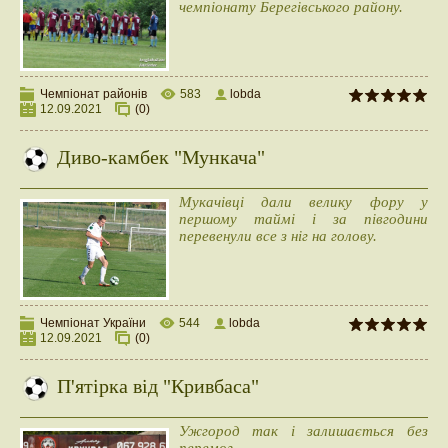
чемпіонату Берегівського району.
Чемпіонат районів
583
lobda
12.09.2021
(0)
Диво-камбек "Мункача"
Мукачівці дали велику фору у
першому таймі і за півгодини
перевенули все з ніг на голову.
Чемпіонат України
544
lobda
12.09.2021
(0)
П'ятірка від "Кривбаса"
Ужгород так і залишається без