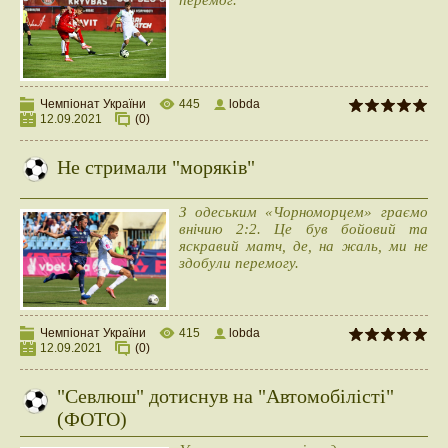
перемог.
Чемпіонат України
445
lobda
12.09.2021
(0)
Не стримали "моряків"
З одеським «Чорноморцем» граємо
внічию 2:2. Це був бойовий та
яскравий матч, де, на жаль, ми не
здобули перемогу.
Чемпіонат України
415
lobda
12.09.2021
(0)
"Севлюш" дотиснув на "Автомобілісті"
(ФОТО)