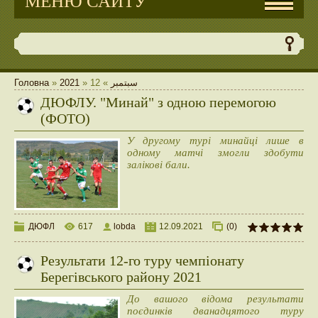
МЕНЮ САЙТУ
Головна
»
2021
»
12
»
سبتمبر
ДЮФЛУ. "Минай" з одною перемогою
(ФОТО)
У другому турі минайці лише в
одному матчі змогли здобути
залікові бали.
ДЮФЛ
617
lobda
12.09.2021
(0)
Результати 12-го туру чемпіонату
Берегівського району 2021
До вашого відома результати
поєдинків дванадцятого туру