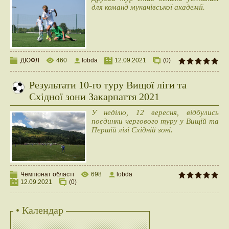
для команд мукачівської академії.
ДЮФЛ
460
lobda
12.09.2021
(0)
Результати 10-го туру Вищої ліги та
Східної зони Закарпаття 2021
У неділю, 12 вересня, відбулись
поєдинки чергового туру у Вищій та
Першій лізі Східній зоні.
Чемпіонат області
698
lobda
12.09.2021
(0)
• Календар