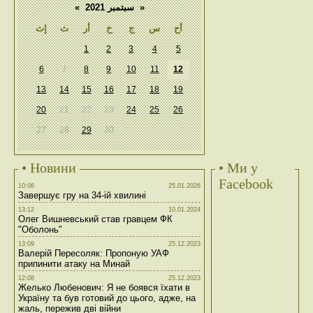
«
سبتمبر 2021
»
أح
س
ج
خ
أر
ث
إث
1
2
3
4
5
6
7
8
9
10
11
12
13
14
15
16
17
18
19
20
21
22
23
24
25
26
27
28
29
30
• Новини
• Ми у
Facebook
10:06
25.01.2026
Завершує гру на 34-ій хвилині
13:12
10.01.2024
Олег Вишневський став гравцем ФК
"Оболонь"
13:09
25.12.2023
Валерій Пересоляк: Пропоную УАФ
припинити атаку на Минай
12:08
25.12.2023
Желько Любенович: Я не боявся їхати в
Україну та був готовий до цього, адже, на
жаль, пережив дві війни