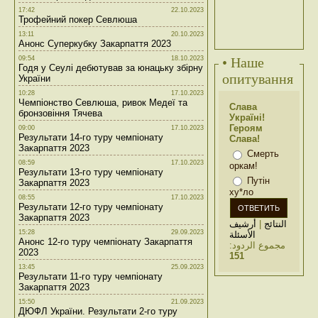
17:42
22.10.2023
Трофейний покер Севлюша
13:11
20.10.2023
Анонс Суперкубку Закарпаття 2023
09:54
18.10.2023
• Наше
Годя у Сеулі дебютував за юнацьку збірну
опитування
України
10:28
17.10.2023
Чемпіонство Севлюша, ривок Медеї та
Слава
бронзовіння Тячева
Україні!
Героям
09:00
17.10.2023
Результати 14-го туру чемпіонату
Слава!
Закарпаття 2023
Смерть
08:59
17.10.2023
оркам!
Результати 13-го туру чемпіонату
Путін
Закарпаття 2023
ху*ло
08:55
17.10.2023
Результати 12-го туру чемпіонату
Закарпаття 2023
أرشيف
|
النتائج
15:28
29.09.2023
الأسئلة
Анонс 12-го туру чемпіонату Закарпаття
مجموع الردود:
2023
151
13:45
25.09.2023
Результати 11-го туру чемпіонату
Закарпаття 2023
15:50
21.09.2023
ДЮФЛ України. Результати 2-го туру