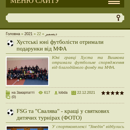
МЕНЮ САЙТУ
Головна
»
2021
»
22
»
ديسمبر
Хустські юні футболісти отримали
подарунки від МФА
Юні гравці Хуста та Вишкова
отримали футбольне спорядження
від благодійного фонду та МФА.
на Закарпатті
617
lobda
22.12.2021
(0)
FSG та "Свалява" - кращі у святкових
дитячих турнірах (ФОТО)
У спорткомплексі "Зінедін" відбулись