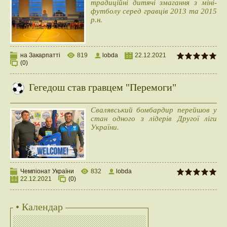
традиційні дитячі змагання з міні-
футболу серед гравців 2013 та 2015
р.н.
на Закарпатті
819
lobda
22.12.2021
(0)
Гегедош став гравцем "Перемоги"
Свалявський бомбардир перейшов у
стан одного з лідерів Другої ліги
України.
Чемпіонат України
832
lobda
22.12.2021
(0)
• Календар