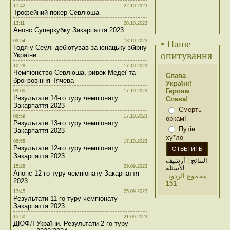
17:42
22.10.2023
Трофейний покер Севлюша
13:11
20.10.2023
Анонс Суперкубку Закарпаття 2023
09:54
18.10.2023
• Наше
Годя у Сеулі дебютував за юнацьку збірну
опитування
України
10:28
17.10.2023
Чемпіонство Севлюша, ривок Медеї та
Слава
бронзовіння Тячева
Україні!
Героям
09:00
17.10.2023
Результати 14-го туру чемпіонату
Слава!
Закарпаття 2023
Смерть
08:59
17.10.2023
оркам!
Результати 13-го туру чемпіонату
Путін
Закарпаття 2023
ху*ло
08:55
17.10.2023
Результати 12-го туру чемпіонату
Закарпаття 2023
أرشيف
|
النتائج
15:28
29.09.2023
الأسئلة
Анонс 12-го туру чемпіонату Закарпаття
مجموع الردود:
2023
151
13:45
25.09.2023
Результати 11-го туру чемпіонату
Закарпаття 2023
15:50
21.09.2023
ДЮФЛ України. Результати 2-го туру