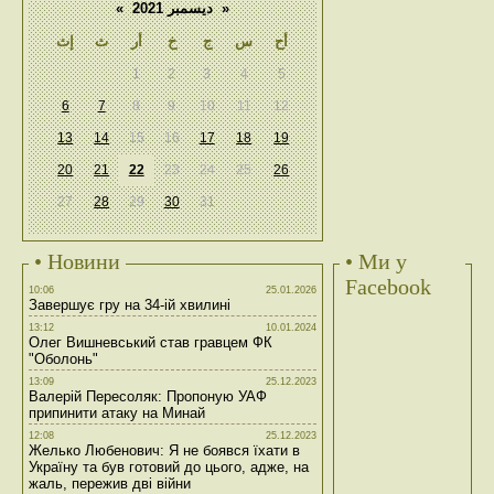
«
ديسمبر 2021
»
أح
س
ج
خ
أر
ث
إث
1
2
3
4
5
6
7
8
9
10
11
12
13
14
15
16
17
18
19
20
21
22
23
24
25
26
27
28
29
30
31
• Новини
• Ми у
Facebook
10:06
25.01.2026
Завершує гру на 34-ій хвилині
13:12
10.01.2024
Олег Вишневський став гравцем ФК
"Оболонь"
13:09
25.12.2023
Валерій Пересоляк: Пропоную УАФ
припинити атаку на Минай
12:08
25.12.2023
Желько Любенович: Я не боявся їхати в
Україну та був готовий до цього, адже, на
жаль, пережив дві війни