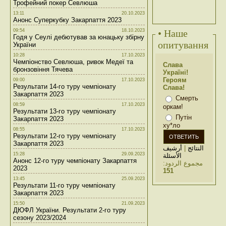
Трофейний покер Севлюша
13:11
20.10.2023
Анонс Суперкубку Закарпаття 2023
09:54
18.10.2023
• Наше
Годя у Сеулі дебютував за юнацьку збірну
опитування
України
10:28
17.10.2023
Чемпіонство Севлюша, ривок Медеї та
Слава
бронзовіння Тячева
Україні!
Героям
09:00
17.10.2023
Результати 14-го туру чемпіонату
Слава!
Закарпаття 2023
Смерть
08:59
17.10.2023
оркам!
Результати 13-го туру чемпіонату
Путін
Закарпаття 2023
ху*ло
08:55
17.10.2023
Результати 12-го туру чемпіонату
Закарпаття 2023
أرشيف
|
النتائج
15:28
29.09.2023
الأسئلة
Анонс 12-го туру чемпіонату Закарпаття
مجموع الردود:
2023
151
13:45
25.09.2023
Результати 11-го туру чемпіонату
Закарпаття 2023
15:50
21.09.2023
ДЮФЛ України. Результати 2-го туру
сезону 2023/2024