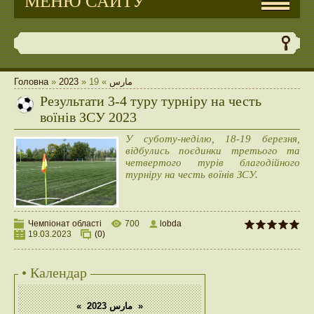
МЕНЮ САЙТУ
Головна
»
2023
»
19
»
مارس
Результати 3-4 туру турніру на честь
воїнів ЗСУ 2023
У суботу-неділю, 18-19 березня,
відбулись поєдинки третього та
четвертого турів благодійного
турніру на честь воїнів ЗСУ.
Чемпіонат області
700
lobda
19.03.2023
(0)
• Календар
«
مارس 2023
»