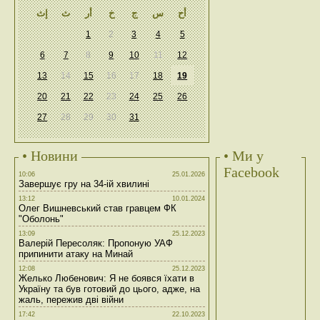
أح
س
ج
خ
أر
ث
إث
1
2
3
4
5
6
7
8
9
10
11
12
13
14
15
16
17
18
19
20
21
22
23
24
25
26
27
28
29
30
31
• Новини
• Ми у
Facebook
10:06
25.01.2026
Завершує гру на 34-ій хвилині
13:12
10.01.2024
Олег Вишневський став гравцем ФК
"Оболонь"
13:09
25.12.2023
Валерій Пересоляк: Пропоную УАФ
припинити атаку на Минай
12:08
25.12.2023
Желько Любенович: Я не боявся їхати в
Україну та був готовий до цього, адже, на
жаль, пережив дві війни
17:42
22.10.2023