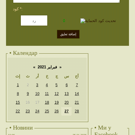
كود *:
• Календар
«
فبراير 2021
»
أح
س
ج
خ
أر
ث
إث
1
2
3
4
5
6
7
8
9
10
11
12
13
14
15
16
17
18
19
20
21
22
23
24
25
26
27
28
• Новини
• Ми у
Facebook