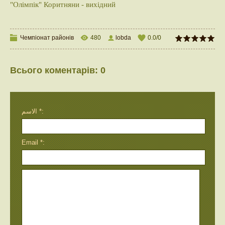
"Олімпік" Коритняни - вихідний
Чемпіонат районів
480
lobda
0.0
/
0
Всього коментарів
:
0
الاسم *:
Email *: