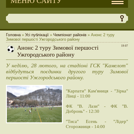
МЕНЮ САЙТУ
Головна
»
Усі публікації
»
Чемпіонат районів
» Анонс 2 туру
Зимової першості Ужгородського району
Анонс 2 туру Зимової першості
19:07
Ужгородського району
У неділю, 28 лютого, на стадіоні ГСК "Камелот"
відбудуться поєдинки другого туру Зимової
першості Ужгородського району.
"Карпати" Кам'яниця - "Зірка"
Лінці - 11:00
ФК "В. Лази" - ФК "В.
Добронь" - 12:30
"Тиса" Есень - "Лідер"
Сторожниця - 14:00