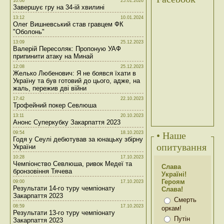
10:06
25.01.2026
Завершує гру на 34-ій хвилині
13:12
10.01.2024
Олег Вишневський став гравцем ФК
"Оболонь"
13:09
25.12.2023
Валерій Пересоляк: Пропоную УАФ
припинити атаку на Минай
12:08
25.12.2023
Желько Любенович: Я не боявся їхати в
Україну та був готовий до цього, адже, на
жаль, пережив дві війни
17:42
22.10.2023
Трофейний покер Севлюша
13:11
20.10.2023
Анонс Суперкубку Закарпаття 2023
09:54
18.10.2023
• Наше
Годя у Сеулі дебютував за юнацьку збірну
опитування
України
10:28
17.10.2023
Чемпіонство Севлюша, ривок Медеї та
Слава
бронзовіння Тячева
Україні!
Героям
09:00
17.10.2023
Результати 14-го туру чемпіонату
Слава!
Закарпаття 2023
Смерть
08:59
17.10.2023
оркам!
Результати 13-го туру чемпіонату
Путін
Закарпаття 2023