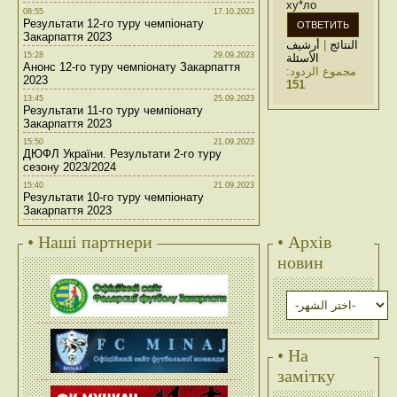
ху*ло
08:55
17.10.2023
Результати 12-го туру чемпіонату
Закарпаття 2023
أرشيف
|
النتائج
15:28
29.09.2023
الأسئلة
Анонс 12-го туру чемпіонату Закарпаття
مجموع الردود:
2023
151
13:45
25.09.2023
Результати 11-го туру чемпіонату
Закарпаття 2023
15:50
21.09.2023
ДЮФЛ України. Результати 2-го туру
сезону 2023/2024
15:40
21.09.2023
Результати 10-го туру чемпіонату
Закарпаття 2023
• Наші партнери
• Архів
новин
• На
замітку