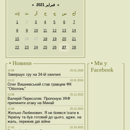
«
فبراير 2021
»
أح
س
ج
خ
أر
ث
إث
1
2
3
4
5
6
7
8
9
10
11
12
13
14
15
16
17
18
19
20
21
22
23
24
25
26
27
28
• Новини
• Ми у
Facebook
10:06
25.01.2026
Завершує гру на 34-ій хвилині
13:12
10.01.2024
Олег Вишневський став гравцем ФК
"Оболонь"
13:09
25.12.2023
Валерій Пересоляк: Пропоную УАФ
припинити атаку на Минай
12:08
25.12.2023
Желько Любенович: Я не боявся їхати в
Україну та був готовий до цього, адже, на
жаль, пережив дві війни
17:42
22.10.2023