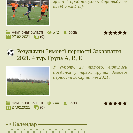
групи і продовжують боротьбу за
вихід у плей-оф
Чемпіонат області
672
lobda
27.02.2021
(0)
Результати Зимової першості Закарпаття
2021. 4 тур. Група A, B, E
У суботу, 27 лютого, відбулись
поєдинки у трьох групах Зимової
першості Закарпаття 2021.
Чемпіонат області
744
lobda
27.02.2021
(0)
• Календар