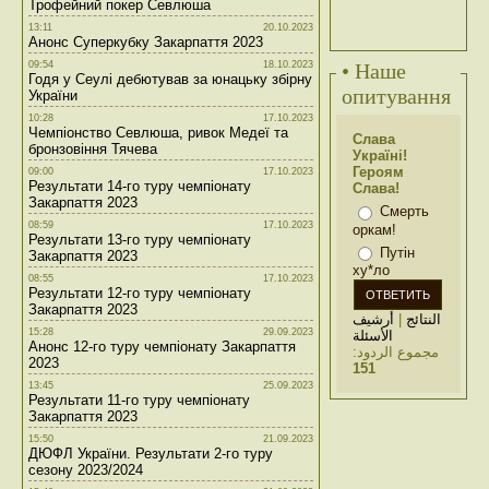
Трофейний покер Севлюша
13:11
20.10.2023
Анонс Суперкубку Закарпаття 2023
09:54
18.10.2023
• Наше
Годя у Сеулі дебютував за юнацьку збірну
опитування
України
10:28
17.10.2023
Чемпіонство Севлюша, ривок Медеї та
Слава
бронзовіння Тячева
Україні!
Героям
09:00
17.10.2023
Результати 14-го туру чемпіонату
Слава!
Закарпаття 2023
Смерть
08:59
17.10.2023
оркам!
Результати 13-го туру чемпіонату
Путін
Закарпаття 2023
ху*ло
08:55
17.10.2023
Результати 12-го туру чемпіонату
Закарпаття 2023
أرشيف
|
النتائج
15:28
29.09.2023
الأسئلة
Анонс 12-го туру чемпіонату Закарпаття
مجموع الردود:
2023
151
13:45
25.09.2023
Результати 11-го туру чемпіонату
Закарпаття 2023
15:50
21.09.2023
ДЮФЛ України. Результати 2-го туру
сезону 2023/2024