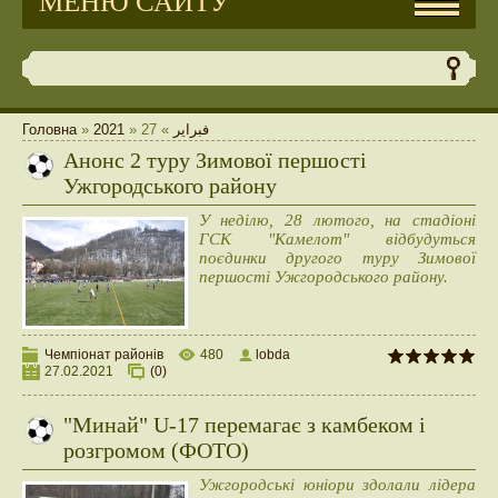
МЕНЮ САЙТУ
Головна
»
2021
»
27
»
فبراير
Анонс 2 туру Зимової першості
Ужгородського району
У неділю, 28 лютого, на стадіоні
ГСК "Камелот" відбудуться
поєдинки другого туру Зимової
першості Ужгородського району.
Чемпіонат районів
480
lobda
27.02.2021
(0)
"Минай" U-17 перемагає з камбеком і
розгромом (ФОТО)
Ужгородські юніори здолали лідера