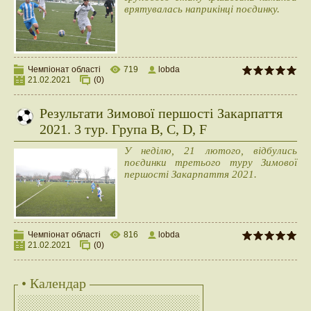
врятувалась наприкінці поєдинку.
Чемпіонат області
719
lobda
21.02.2021
(0)
Результати Зимової першості Закарпаття
2021. 3 тур. Група B, C, D, F
У неділю, 21 лютого, відбулись
поєдинки третього туру Зимової
першості Закарпаття 2021.
Чемпіонат області
816
lobda
21.02.2021
(0)
• Календар