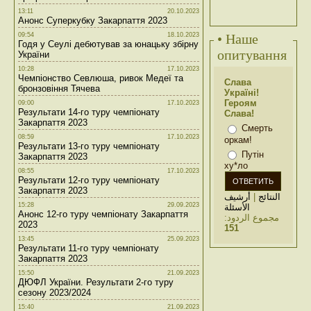
13:11
20.10.2023
Анонс Суперкубку Закарпаття 2023
09:54
18.10.2023
• Наше
Годя у Сеулі дебютував за юнацьку збірну
опитування
України
10:28
17.10.2023
Чемпіонство Севлюша, ривок Медеї та
Слава
бронзовіння Тячева
Україні!
Героям
09:00
17.10.2023
Результати 14-го туру чемпіонату
Слава!
Закарпаття 2023
Смерть
08:59
17.10.2023
оркам!
Результати 13-го туру чемпіонату
Путін
Закарпаття 2023
ху*ло
08:55
17.10.2023
Результати 12-го туру чемпіонату
Закарпаття 2023
أرشيف
|
النتائج
15:28
29.09.2023
الأسئلة
Анонс 12-го туру чемпіонату Закарпаття
مجموع الردود:
2023
151
13:45
25.09.2023
Результати 11-го туру чемпіонату
Закарпаття 2023
15:50
21.09.2023
ДЮФЛ України. Результати 2-го туру
сезону 2023/2024
15:40
21.09.2023