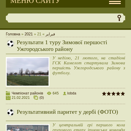
МЕНЮ САЙТУ
Головна
»
2021
»
21
»
فبراير
Результати 1 туру Зимової першості
Ужгородського району
У неділю, 21 лютого, на стадіоні
ГСК Камелот стартувала Зимова
першість Ужгородського району з
футболу.
Чемпіонат районів
645
lobda
21.02.2021
(0)
Результативний паритет у дербі (ФОТО)
У центральній грі першого кола
групового етапу іршавська команда