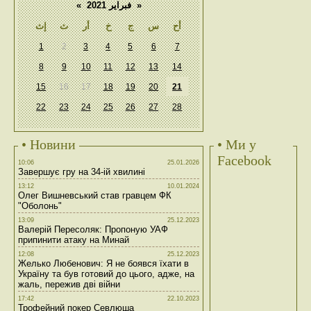
«
فبراير 2021
»
أح
س
ج
خ
أر
ث
إث
1
2
3
4
5
6
7
8
9
10
11
12
13
14
15
16
17
18
19
20
21
22
23
24
25
26
27
28
• Новини
• Ми у
Facebook
10:06
25.01.2026
Завершує гру на 34-ій хвилині
13:12
10.01.2024
Олег Вишневський став гравцем ФК
"Оболонь"
13:09
25.12.2023
Валерій Пересоляк: Пропоную УАФ
припинити атаку на Минай
12:08
25.12.2023
Желько Любенович: Я не боявся їхати в
Україну та був готовий до цього, адже, на
жаль, пережив дві війни
17:42
22.10.2023
Трофейний покер Севлюша