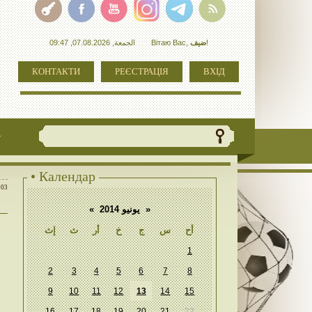
الجمعة, 07.08.2026, 09:47
Вітаю Вас
,
ضيف
!
КОНТАКТИ
РЕЄСТРАЦІЯ
ВХІД
+
• Календар
:03
«
يونيو 2014
»
أح
س
ج
خ
أر
ث
إث
1
2
3
4
5
6
7
8
9
10
11
12
13
14
15
16
17
18
19
20
21
22