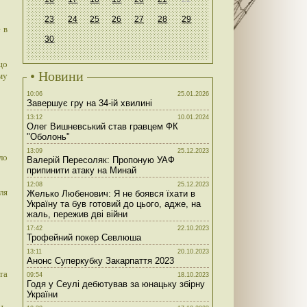
23
24
25
26
27
28
29
 в
30
що
• Новини
му
10:06
25.01.2026
Завершує гру на 34-ій хвилині
13:12
10.01.2024
Олег Вишневський став гравцем ФК
"Оболонь"
13:09
25.12.2023
ло
Валерій Пересоляк: Пропоную УАФ
припинити атаку на Минай
12:08
25.12.2023
ля
Желько Любенович: Я не боявся їхати в
Україну та був готовий до цього, адже, на
жаль, пережив дві війни
17:42
22.10.2023
Трофейний покер Севлюша
13:11
20.10.2023
Анонс Суперкубку Закарпаття 2023
та
09:54
18.10.2023
Годя у Сеулі дебютував за юнацьку збірну
України