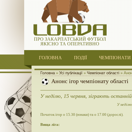
ПРО ЗАКАРПАТСЬКИЙ ФУТБОЛ
ЯКІСНО ТА ОПЕРАТИВНО
ГОЛОВНА
ПОДІЇ
ЧЕМПІОНАТИ
Головна
»
Усі публікації
»
Чемпіонат області
» Анон
Анонс ігор чемпіонату області
У неділю, 15 червня, зіграють останній
У неділю
Початок ігор о 15.30 (юнаки) та о 17.00 (дорослі).
Вища ліга: