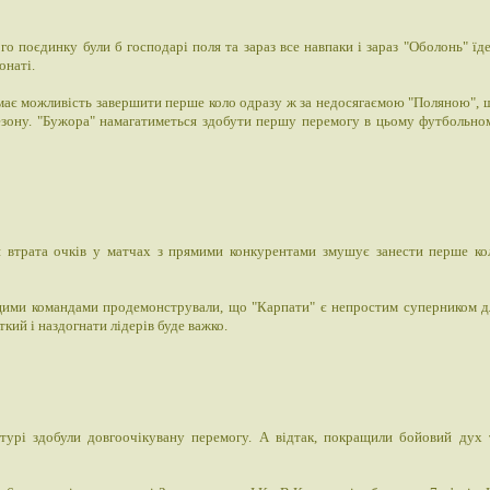
о поєдинку були б господарі поля та зараз все навпаки і зараз "Оболонь" їде
онаті.
має можливість завершити перше коло одразу ж за недосягаємою "Поляною", 
езону. "Бужора" намагатиметься здобути першу перемогу в цьому футбольно
тя втрата очків у матчах з прямими конкурентами змушує занести перше ко
ж цими командами продемонстрували, що "Карпати" є непростим суперником д
ткий і наздогнати лідерів буде важко.
 турі здобули довгоочікувану перемогу. А відтак, покращили бойовий дух 