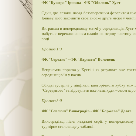
ФК "Бужора" Іршава - ФК "Оболонь" Хуст
Один, два сезони назад беззаперечним фаворитом цьог
Іршаву, щоб закріпити своє високе друге місце у чемпі
Вигравши в попередньому матчі у середнянців, Хуст 
мабуть є перевиконанням планів на першу частину с
році.
Прогноз 1:3
ФК "Середнє" - ФК "Карпати" Воловець
Неприємна поразка у Хусті і як результат вже тре
середнянців їм у пасив.
Обидві зустрічі у півфіналі цьогорічного кубку мі
"Середнього" та відступати вже нема куди - сезон коро
Прогноз 3:0
ФК "Севлюш" Виноградів - ФК "Боржава" Довге
Виноградівці після невдалої серії, у попередньому
турнірне становище у таблиці.