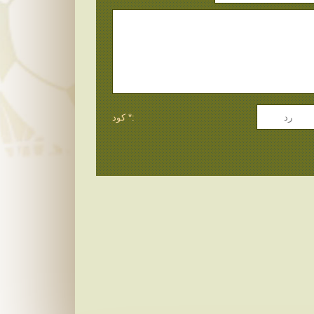
كود *: