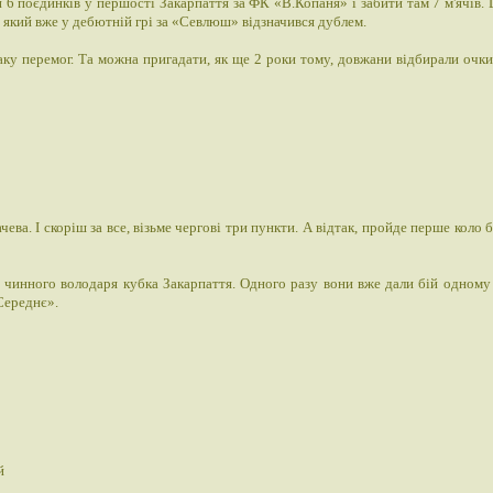
 6 поєдинків у першості Закарпаття за ФК «В.Копаня» і забити там 7 м'ячів. 
 який вже у дебютній грі за «Севлюш» відзначився дублем.
аку перемог. Та можна пригадати, як ще 2 роки тому, довжани відбирали очки
а. І скоріш за все, візьме чергові три пункти. А відтак, пройде перше коло б
и чинного володаря кубка Закарпаття. Одного разу вони вже дали бій одному 
Середнє».
й