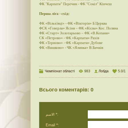
ФК "Карпати” Перечин - ФК "Сокіл” Кінчеш
Перша ліга - схід:
ФК «Вільхівці» - ФК «Вікторія» Б.Церква
ФСК «Говерла» Ясіня – ФК «Кісва» Кос. Поляна
ФК «Старт» Золотарьово – ФК «В.Копаня»
СК «Петрово» - ФК «Карпати» Рахів
ФК «Терново» - ФК «Карпати» Дубове
ФК «Вишково» - ЧК «Ялинка» В.Бичків
Чемпіонат області
983
Лобда
5.0
/
1
Всього коментарів
:
0
الاسم *:
Email *: