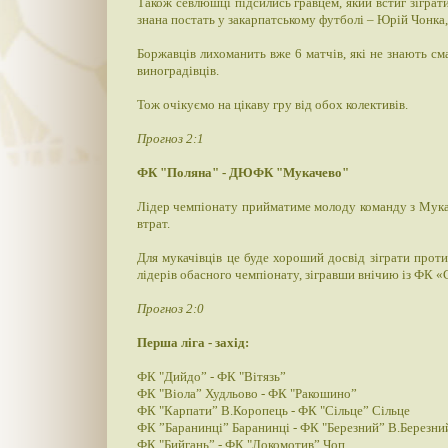
Також севлюшці підсились гравцем, який встиг зіграти
знана постать у закарпатському футболі – Юрій Чонка,
Боржавців лихоманить вже 6 матчів, які не знають см
виноградівців.
Тож очікуємо на цікаву гру від обох колективів.
Прогноз 2:1
ФК "Поляна" - ДЮФК "Мукачево"
Лідер чемпіонату прийматиме молоду команду з Мукачев
втрат.
Для мукачівців це буде хороший досвід зіграти прот
лідерів обасного чемпіонату, зігравши внічию із ФК «
Прогноз 2:0
Перша ліга - захід:
ФК "Дийдо” - ФК "Вітязь”
ФК "Віола” Худльово - ФК "Ракошино”
ФК "Карпати” В.Коропець - ФК "Сільце” Сільце
ФК ”Баранинці” Баранинці - ФК "Березний” В.Березни
ФК "Бийгань” - ФК "Локомотив” Чоп