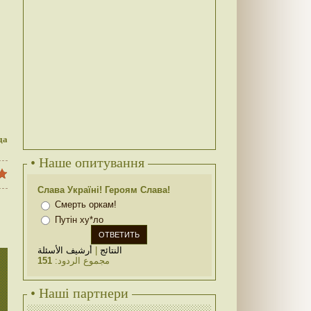
да
• Наше опитування
Слава Україні! Героям Слава!
Смерть оркам!
Путін ху*ло
أرشيف الأسئلة
|
النتائج
151
مجموع الردود:
• Наші партнери