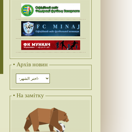
• Архів новин
• На замітку