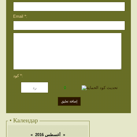
Email *:
كود *:
• Календар
«
أغسطس 2016
»