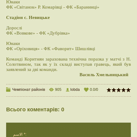
Юнаки
ФК «Світанок» Р. Комарівці - ФК «Баранинці»
Стадіон с. Невицьке
Дорослі
ФК «Вовкове» - ФК «Дубрівка»
Юнаки
ФК «Оріховиця» - ФК «Фаворит» Шишлівці
Команді Коритнян зарахована технічна поразка у матчі з Н.
Солотвином, так як у їх складі виступав гравець, який був
заявлений за дві команди.
Василь Хмельницький
Чемпіонат районів
905
lobda
0.0
/
0
Всього коментарів
:
0
الاسم *: