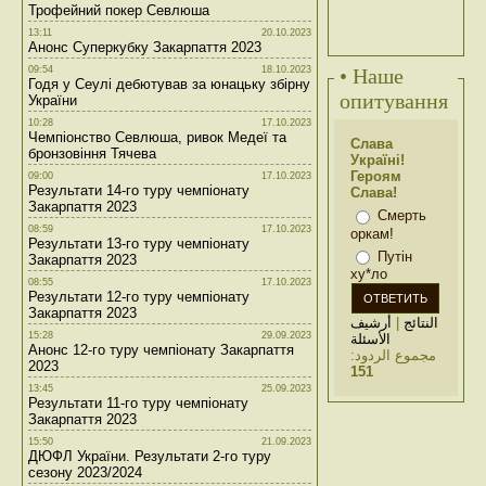
Трофейний покер Севлюша
13:11
20.10.2023
Анонс Суперкубку Закарпаття 2023
09:54
18.10.2023
• Наше
Годя у Сеулі дебютував за юнацьку збірну
опитування
України
10:28
17.10.2023
Чемпіонство Севлюша, ривок Медеї та
Слава
бронзовіння Тячева
Україні!
Героям
09:00
17.10.2023
Результати 14-го туру чемпіонату
Слава!
Закарпаття 2023
Смерть
08:59
17.10.2023
оркам!
Результати 13-го туру чемпіонату
Путін
Закарпаття 2023
ху*ло
08:55
17.10.2023
Результати 12-го туру чемпіонату
Закарпаття 2023
أرشيف
|
النتائج
15:28
29.09.2023
الأسئلة
Анонс 12-го туру чемпіонату Закарпаття
مجموع الردود:
2023
151
13:45
25.09.2023
Результати 11-го туру чемпіонату
Закарпаття 2023
15:50
21.09.2023
ДЮФЛ України. Результати 2-го туру
сезону 2023/2024