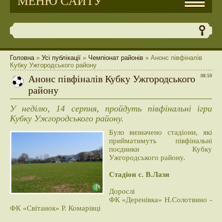
МЕНЮ САЙТУ
Головна
»
Усі публікації
»
Чемпіонат районів
» Анонс півфіналів
Кубку Ужгородського району
Анонс півфіналів Кубку Ужгородського
08:59
району
У неділю, 14 серпня, пройдуть півфінальні ігри
Кубку Ужгородського району.
Було визначено стадіони, які
прийматимуть півфінальні
поєдинки Кубку
Ужгородського району.
Стадіон с. В.Лази
Дорослі
ФК «Деренівка» Н.Солотвино -
ФК «Світанок» Р. Комарівці