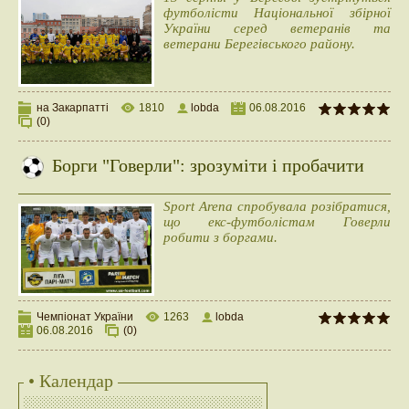
футболісти Національної збірної
України серед ветеранів та
ветерани Берегівського району.
на Закарпатті
1810
lobda
06.08.2016
(0)
Борги "Говерли": зрозуміти і пробачити
Sport Arena спробувала розібратися,
що екс-футболістам Говерли
робити з боргами.
Чемпіонат України
1263
lobda
06.08.2016
(0)
• Календар