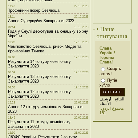
17:42
22.10.2023
Трофейний покер Севлюша
13:11
20.10.2023
Анонс Суперкубку Закарпаття 2023
09:54
18.10.2023
• Наше
Годя у Сеулі дебютував за юнацьку збірну
опитування
України
10:28
17.10.2023
Чемпіонство Севлюша, ривок Медеї та
Слава
бронзовіння Тячева
Україні!
Героям
09:00
17.10.2023
Результати 14-го туру чемпіонату
Слава!
Закарпаття 2023
Смерть
08:59
17.10.2023
оркам!
Результати 13-го туру чемпіонату
Путін
Закарпаття 2023
ху*ло
08:55
17.10.2023
Результати 12-го туру чемпіонату
Закарпаття 2023
أرشيف
|
النتائج
15:28
29.09.2023
الأسئلة
Анонс 12-го туру чемпіонату Закарпаття
مجموع الردود:
2023
151
13:45
25.09.2023
Результати 11-го туру чемпіонату
Закарпаття 2023
15:50
21.09.2023
ДЮФЛ України. Результати 2-го туру