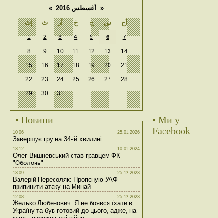
«
أغسطس 2016
»
أح
س
ج
خ
أر
ث
إث
1
2
3
4
5
6
7
8
9
10
11
12
13
14
15
16
17
18
19
20
21
22
23
24
25
26
27
28
29
30
31
• Новини
• Ми у
Facebook
10:06
25.01.2026
Завершує гру на 34-ій хвилині
13:12
10.01.2024
Олег Вишневський став гравцем ФК
"Оболонь"
13:09
25.12.2023
Валерій Пересоляк: Пропоную УАФ
припинити атаку на Минай
12:08
25.12.2023
Желько Любенович: Я не боявся їхати в
Україну та був готовий до цього, адже, на
жаль, пережив дві війни