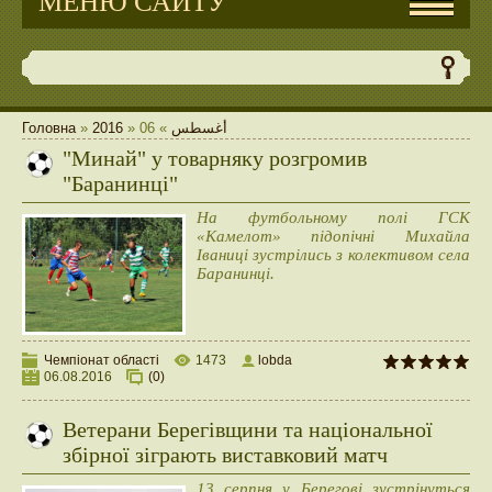
МЕНЮ САЙТУ
Головна
»
2016
»
06
»
أغسطس
"Минай" у товарняку розгромив
"Баранинці"
На футбольному полі ГСК
«Камелот» підопічні Михайла
Іваниці зустрілись з колективом села
Баранинці.
Чемпіонат області
1473
lobda
06.08.2016
(0)
Ветерани Берегівщини та національної
збірної зіграють виставковий матч
13 серпня у Берегові зустрінуться