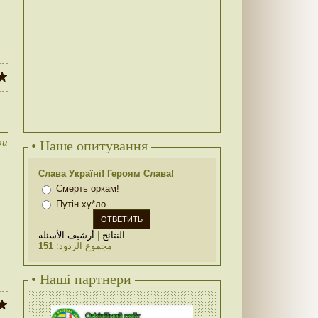
ри
• Наше опитування
Слава Україні! Героям Слава!
Смерть оркам!
Путін ху*ло
أرشيف الأسئلة
|
النتائج
151
مجموع الردود:
• Наші партнери