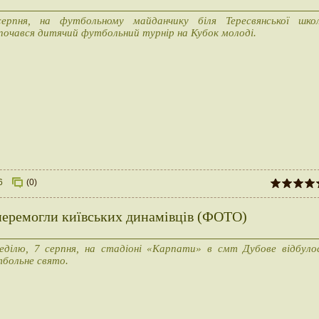
ерпня, на футбольному майданчику біля Тересвянської шко
почався дитячий футбольний турнір на Кубок молоді.
6
(0)
перемогли київських динамівців (ФОТО)
еділю, 7 серпня, на стадіоні «Карпати» в смт Дубове відбуло
больне свято.