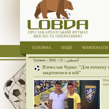
ПРО ЗАКАРПАТСЬКИЙ ФУТБОЛ
ЯКІСНО ТА ОПЕРАТИВНО
ГОЛОВНА
ПОДІЇ
ЧЕМПІОНАТИ
Головна
»
2016
»
08
»
أغسطس
В'ячеслав Чурко: "Для початку 
закріпитися в ній"
Нов
пер