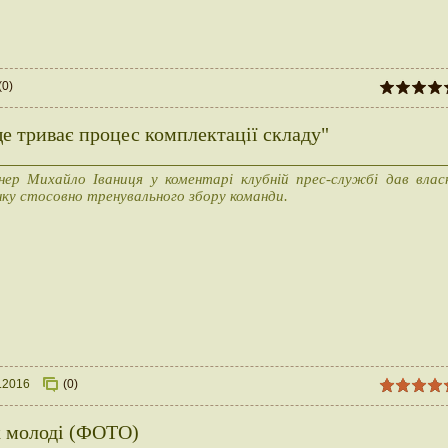
(0)
е триває процес комплектації складу"
нер Михайло Іваниця у коментарі клубній прес-службі дав влас
нку стосовно тренувального збору команди.
.2016
(0)
к молоді (ФОТО)