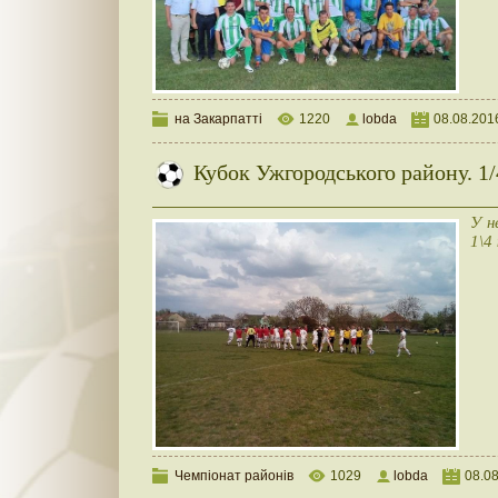
на Закарпатті
1220
lobda
08.08.201
Кубок Ужгородського району. 1/
У н
1\4
Чемпіонат районів
1029
lobda
08.0