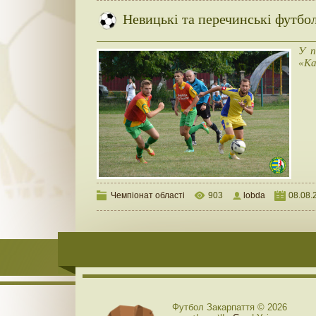
Невицькі та перечинські футбо
У п
«Ка
Чемпіонат області
903
lobda
08.08.
Футбол Закарпаття © 2026