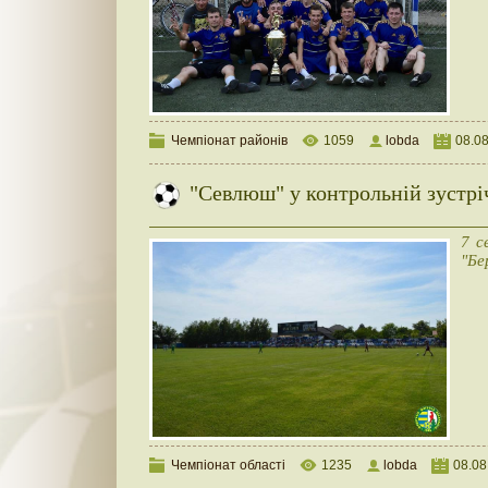
Чемпіонат районів
1059
lobda
08.0
"Севлюш" у контрольній зустріч
7 с
"Бе
Чемпіонат області
1235
lobda
08.08