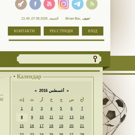
الجمعة, 07.08.2026, 21:49
Вітаю Вас
,
ضيف
!
КОНТАКТИ
РЕЄСТРАЦІЯ
ВХІД
+
• Календар
«
أغسطس 2016
»
ій
أح
س
ج
خ
أر
ث
إث
1
2
3
4
5
6
7
8
9
10
11
12
13
14
15
16
17
18
19
20
21
22
23
24
25
26
27
28