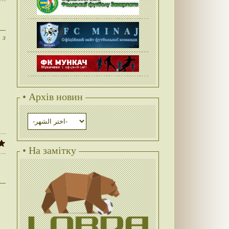
 з
• Архів новин
• На замітку