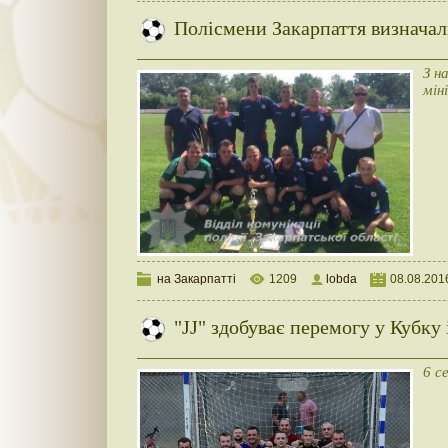
Полісмени Закарпаття визнача
З н
мін
на Закарпатті
1209
lobda
08.08.201
"JJ" здобуває перемогу у Кубк
6 с