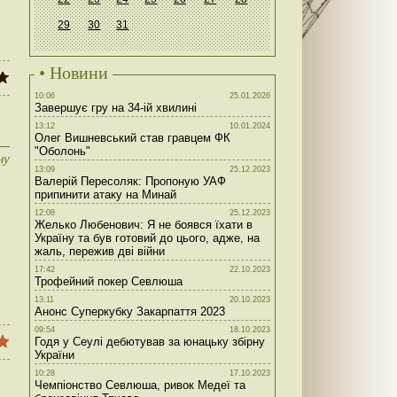
29
30
31
• Новини
10:06
25.01.2026
Завершує гру на 34-ій хвилині
13:12
10.01.2024
Олег Вишневський став гравцем ФК
"Оболонь"
ну
13:09
25.12.2023
Валерій Пересоляк: Пропоную УАФ
припинити атаку на Минай
12:08
25.12.2023
Желько Любенович: Я не боявся їхати в
Україну та був готовий до цього, адже, на
жаль, пережив дві війни
17:42
22.10.2023
Трофейний покер Севлюша
13:11
20.10.2023
Анонс Суперкубку Закарпаття 2023
09:54
18.10.2023
Годя у Сеулі дебютував за юнацьку збірну
України
10:28
17.10.2023
Чемпіонство Севлюша, ривок Медеї та