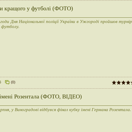
ли кращого у футболі (ФОТО)
агоди Дня Національної поліції України в Ужгороді пройшов турнір
і футболу.
6
(0)
у імені Розентала (ФОТО, ВІДЕО)
ерпня, у Виноградові відбувся фінал кубку імені Германа Розентала.