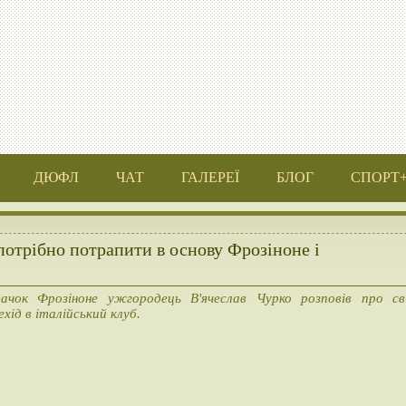
ДЮФЛ
ЧАТ
ГАЛЕРЕЇ
БЛОГ
СПОРТ
потрібно потрапити в основу Фрозіноне і
ачок Фрозіноне ужгородець В'ячеслав Чурко розповів про св
ехід в італійський клуб.