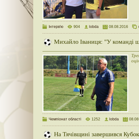
Інтерв'ю
904
lobda
08.08.2016
Михайло Іваниця: "У команді щ
Тре
оці
Чемпіонат області
1252
lobda
08.08
На Тячівщині завершився Кубо