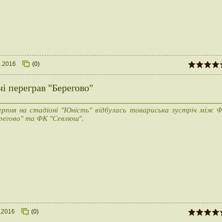
8.2016
(0)
і переграв "Берегово"
ерпня на стадіоні "Юність" відбулась товариська зустріч між 
регово" та ФК "Севлюш".
.2016
(0)