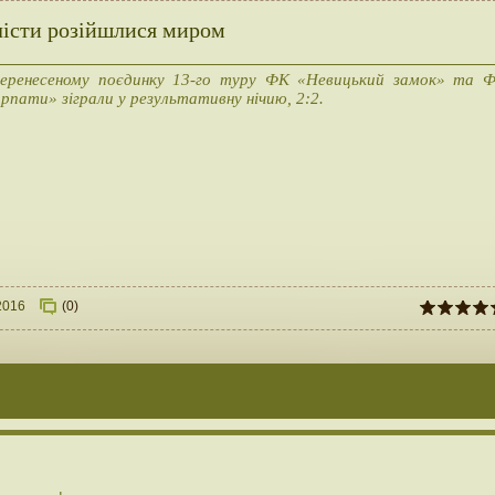
лісти розійшлися миром
еренесеному поєдинку 13-го туру ФК «Невицький замок» та 
рпати» зіграли у результативну нічию, 2:2.
2016
(0)