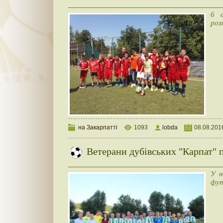
6 с
роз
на Закарпатті
1093
lobda
08.08.201
Ветерани дубівських "Карпат" 
У н
фут