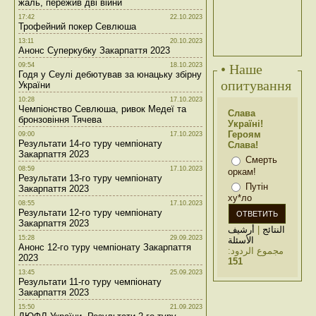
жаль, пережив дві війни
17:42
22.10.2023
Трофейний покер Севлюша
13:11
20.10.2023
Анонс Суперкубку Закарпаття 2023
09:54
18.10.2023
• Наше
Годя у Сеулі дебютував за юнацьку збірну
опитування
України
10:28
17.10.2023
Чемпіонство Севлюша, ривок Медеї та
Слава
бронзовіння Тячева
Україні!
Героям
09:00
17.10.2023
Результати 14-го туру чемпіонату
Слава!
Закарпаття 2023
Смерть
08:59
17.10.2023
оркам!
Результати 13-го туру чемпіонату
Путін
Закарпаття 2023
ху*ло
08:55
17.10.2023
Результати 12-го туру чемпіонату
Закарпаття 2023
أرشيف
|
النتائج
15:28
29.09.2023
الأسئلة
Анонс 12-го туру чемпіонату Закарпаття
مجموع الردود:
2023
151
13:45
25.09.2023
Результати 11-го туру чемпіонату
Закарпаття 2023
15:50
21.09.2023