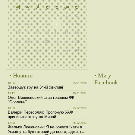
أح
س
ج
خ
أر
ث
إث
1
2
3
4
5
6
7
8
9
10
11
12
13
14
15
16
17
18
19
20
21
22
23
24
25
26
27
28
29
30
31
• Новини
• Ми у
Facebook
10:06
25.01.2026
Завершує гру на 34-ій хвилині
13:12
10.01.2024
Олег Вишневський став гравцем ФК
"Оболонь"
13:09
25.12.2023
Валерій Пересоляк: Пропоную УАФ
припинити атаку на Минай
12:08
25.12.2023
Желько Любенович: Я не боявся їхати в
Україну та був готовий до цього, адже, на