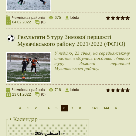
Чемпіонат районів
675
lobda
04.02.2022
(0)
Результати 5 туру Зимової першості
Мукачівського району 2021/2022 (ФОТО)
У неділю, 23 січня, на середнянському
стадіоні відбулись поєдинки п'ятого
туру Зимової першості
Мукачівського району.
Чемпіонат районів
718
lobda
23.01.2022
(0)
...
...
«
1
2
4
5
6
7
8
143
144
»
• Календар
«
أغسطس 2026
»