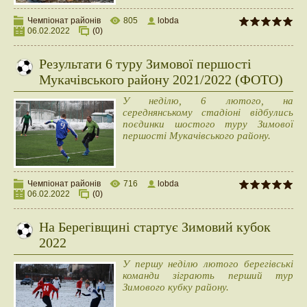
Чемпіонат районів
805
lobda
06.02.2022
(0)
Результати 6 туру Зимової першості
Мукачівського району 2021/2022 (ФОТО)
У неділю, 6 лютого, на
середнянському стадіоні відбулись
поєдинки шостого туру Зимової
першості Мукачівського району.
Чемпіонат районів
716
lobda
06.02.2022
(0)
На Берегівщині стартує Зимовий кубок
2022
У першу неділю лютого берегівські
команди зіграють перший тур
Зимового кубку району.