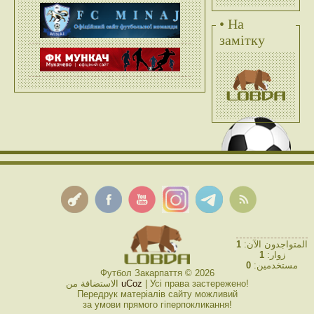
• На
замітку
1
المتواجدون الآن:
1
زوار:
0
مستخدمين:
Футбол Закарпаття © 2026
الاستضافة من
uCoz
| Усі права застережено!
Передрук матеріалів сайту можливий
за умови прямого гіперпокликання!