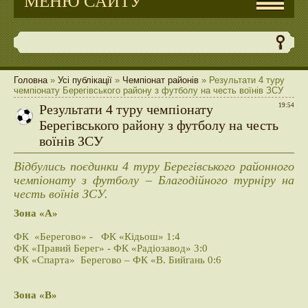
МЕНЮ САЙТУ
Головна
»
Усі публікації
»
Чемпіонат районів
» Результати 4 туру
чемпіонату Берегівського району з футболу на честь воїнів ЗСУ
Результати 4 туру чемпіонату
19:54
Берегівського району з футболу на честь
воїнів ЗСУ
Відбулись поєдинки 4 туру Берегівського районного
чемпіонату з футболу – Благодійного турніру на
честь воїнів ЗСУ.
Зона «А»
ФК «Берегово» - ФК «Кідьош» 1:4
ФК «Правий Берег» - ФК «Радіозавод» 3:0
ФК «Спарта» Берегово – ФК «В. Бийгань 0:6
Зона «В»