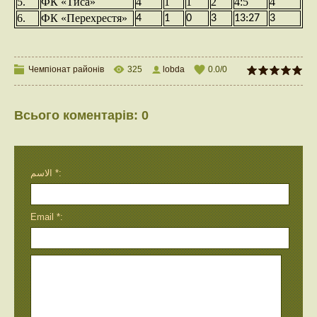
5.
ФК «Тиса»
4
1
1
2
4:5
4
6.
ФК «Перехрестя»
4
1
0
3
13:27
3
Чемпіонат районів
325
lobda
0.0
/
0
Всього коментарів
:
0
الاسم *:
Email *: