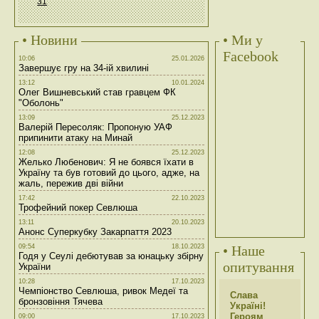
31
• Новини
• Ми у
Facebook
10:06
25.01.2026
Завершує гру на 34-ій хвилині
13:12
10.01.2024
Олег Вишневський став гравцем ФК
"Оболонь"
13:09
25.12.2023
Валерій Пересоляк: Пропоную УАФ
припинити атаку на Минай
12:08
25.12.2023
Желько Любенович: Я не боявся їхати в
Україну та був готовий до цього, адже, на
жаль, пережив дві війни
17:42
22.10.2023
Трофейний покер Севлюша
13:11
20.10.2023
Анонс Суперкубку Закарпаття 2023
09:54
18.10.2023
• Наше
Годя у Сеулі дебютував за юнацьку збірну
опитування
України
10:28
17.10.2023
Чемпіонство Севлюша, ривок Медеї та
Слава
бронзовіння Тячева
Україні!
Героям
09:00
17.10.2023