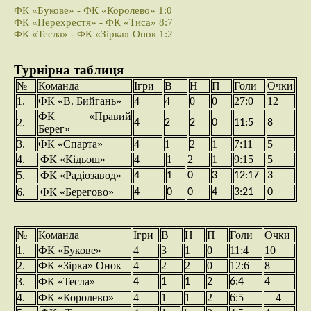
ФК «Букове» - ФК «Королево» 1:0
ФК «Перехрестя» - ФК «Тиса» 8:7
ФК «Тесла» - ФК «Зірка» Онок 1:2
Турнірна таблиця
№
Команда
Ігри
В
Н
П
Голи
Очки
1.
ФК «В. Бийгань»
4
4
0
0
27:0
12
ФК «Правий
2.
4
2
2
0
11:5
8
Берег»
3.
ФК «Спарта»
4
1
2
1
7:11
5
4.
ФК «Кідьош»
4
1
2
1
9:15
5
5.
ФК «Радіозавод»
4
1
0
3
12:17
3
6.
ФК «Берегово»
4
0
0
4
3:21
0
№
Команда
Ігри
В
Н
П
Голи
Очки
1.
ФК «Букове»
4
3
1
0
11:4
10
2.
ФК «Зірка» Онок
4
2
2
0
12:6
8
3.
ФК «Тесла»
4
1
1
2
6:4
4
4.
ФК «Королево»
4
1
1
2
6:5
4