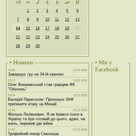
أح
س
ج
خ
أر
ث
إث
1
2
3
4
5
6
7
8
9
10
11
12
13
14
15
16
17
18
19
20
21
22
23
24
25
26
27
28
29
30
• Новини
• Ми у
Facebook
10:06
25.01.2026
Завершує гру на 34-ій хвилині
13:12
10.01.2024
Олег Вишневський став гравцем ФК
"Оболонь"
13:09
25.12.2023
Валерій Пересоляк: Пропоную УАФ
припинити атаку на Минай
12:08
25.12.2023
Желько Любенович: Я не боявся їхати в
Україну та був готовий до цього, адже, на
жаль, пережив дві війни
17:42
22.10.2023
Трофейний покер Севлюша