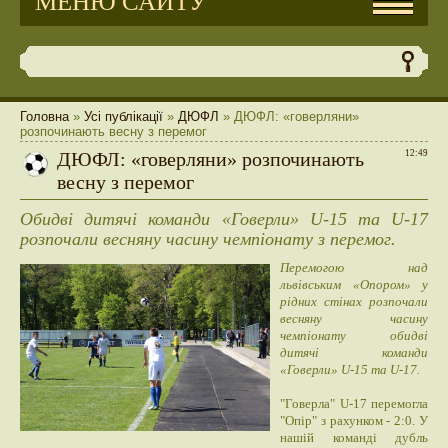
МЕНЮ САЙТУ
Головна
»
Усі публікації
»
ДЮФЛ
» ДЮФЛ: «говерляни»
розпочинають весну з перемог
ДЮФЛ: «говерляни» розпочинають
12:49
весну з перемог
Обидві дитячі команди «Говерли» U-15 та U-17
розпочали весняну часину чемпіонату з перемог.
Перемогою над
львівським «Опором» у
рідних стінах розпочали
весняну часину
чемпіонату обидві
дитячі команди
«Говерли» U-15 та U-17.
"Говерла" U-17 перемогла
"Опір" з рахунком - 2:0. У
нашій команді дубль