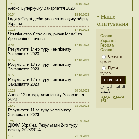
13:11
20.10.2023
Анонс Суперкубку Закарпаття 2023
09:54
18.10.2023
• Наше
Годя у Сеулі дебютував за юнацьку збірну
опитування
України
10:28
17.10.2023
Чемпіонство Севлюша, ривок Медеї та
Слава
бронзовіння Тячева
Україні!
Героям
09:00
17.10.2023
Результати 14-го туру чемпіонату
Слава!
Закарпаття 2023
Смерть
08:59
17.10.2023
оркам!
Результати 13-го туру чемпіонату
Путін
Закарпаття 2023
ху*ло
08:55
17.10.2023
Результати 12-го туру чемпіонату
Закарпаття 2023
أرشيف
|
النتائج
15:28
29.09.2023
الأسئلة
Анонс 12-го туру чемпіонату Закарпаття
مجموع الردود:
2023
151
13:45
25.09.2023
Результати 11-го туру чемпіонату
Закарпаття 2023
15:50
21.09.2023
ДЮФЛ України. Результати 2-го туру
сезону 2023/2024
15:40
21.09.2023