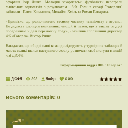
оформив Ігор Ливка. Молодші закарпатські футболісти переграли
львівських однолітків з результатом - 3:0. Голи в складі "говерлян"
забивали - Павло Ковальчик, Михайло Хміль та Роман Папарига.
«Примітно, що розпочинаємо весняну частину чемпіонату з перемог.
Це додасть хлопцям позитивних емоцій й певен, що в такому ж дусі
продовжимо й далі переможну ходу», - зазначив спортивний директор
ФК «Говерла» Віктор Ряшко.
Нагадаємо, що обидві наші команди лідирують у турнірних таблицях й
мають великі шанси наступного сезону розпочати свої виступи в вищій
лізі ДЮФЛ.
Інформаційний відділ ФК "Говерла"
ДЮФЛ
898
Лобда
0.0
/
0
Всього коментарів
:
0
الاسم *: