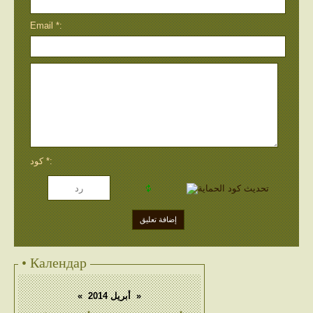
Email *:
كود *:
• Календар
«
أبريل 2014
»