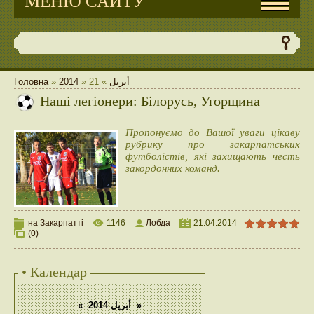
МЕНЮ САЙТУ
Головна
»
2014
»
21
»
أبريل
Наші легіонери: Білорусь, Угорщина
Пропонуємо до Вашої уваги цікаву
рубрику про закарпатських
футболістів, які захищають честь
закордонних команд.
на Закарпатті
1146
Лобда
21.04.2014
(0)
• Календар
«
أبريل 2014
»