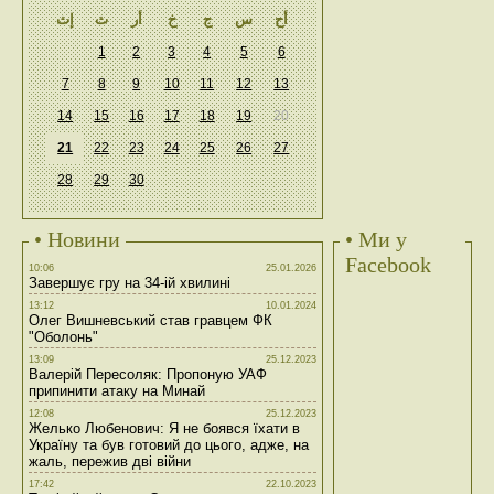
أح
س
ج
خ
أر
ث
إث
1
2
3
4
5
6
7
8
9
10
11
12
13
14
15
16
17
18
19
20
21
22
23
24
25
26
27
28
29
30
• Новини
• Ми у
Facebook
10:06
25.01.2026
Завершує гру на 34-ій хвилині
13:12
10.01.2024
Олег Вишневський став гравцем ФК
"Оболонь"
13:09
25.12.2023
Валерій Пересоляк: Пропоную УАФ
припинити атаку на Минай
12:08
25.12.2023
Желько Любенович: Я не боявся їхати в
Україну та був готовий до цього, адже, на
жаль, пережив дві війни
17:42
22.10.2023