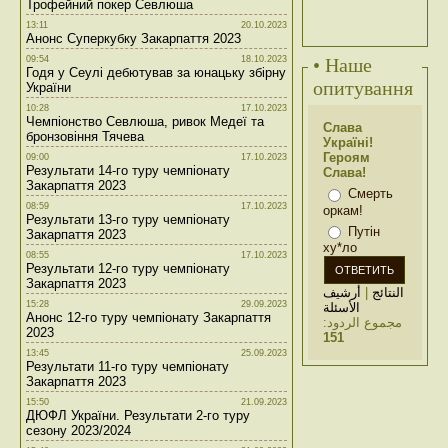
Трофейний покер Севлюша
13:11
20.10.2023
Анонс Суперкубку Закарпаття 2023
09:54
18.10.2023
• Наше
Годя у Сеулі дебютував за юнацьку збірну
опитування
України
10:28
17.10.2023
Чемпіонство Севлюша, ривок Медеї та
Слава
бронзовіння Тячева
Україні!
Героям
09:00
17.10.2023
Результати 14-го туру чемпіонату
Слава!
Закарпаття 2023
Смерть
08:59
17.10.2023
оркам!
Результати 13-го туру чемпіонату
Путін
Закарпаття 2023
ху*ло
08:55
17.10.2023
Результати 12-го туру чемпіонату
Закарпаття 2023
أرشيف
|
النتائج
15:28
29.09.2023
الأسئلة
Анонс 12-го туру чемпіонату Закарпаття
مجموع الردود:
2023
151
13:45
25.09.2023
Результати 11-го туру чемпіонату
Закарпаття 2023
15:50
21.09.2023
ДЮФЛ України. Результати 2-го туру
сезону 2023/2024