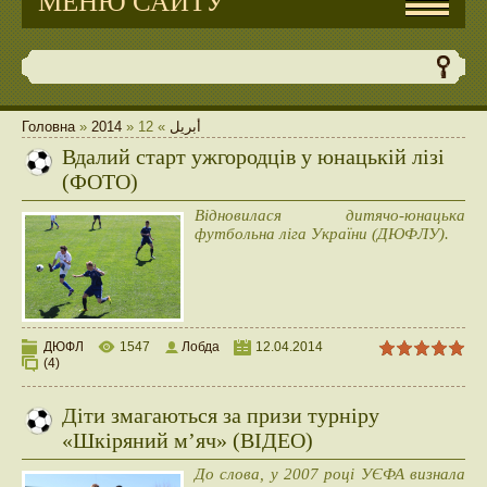
МЕНЮ САЙТУ
Головна
»
2014
»
12
»
أبريل
Вдалий старт ужгородців у юнацькій лізі
(ФОТО)
Відновилася дитячо-юнацька
футбольна ліга України (ДЮФЛУ).
ДЮФЛ
1547
Лобда
12.04.2014
(4)
Діти змагаються за призи турніру
«Шкіряний м’яч» (ВІДЕО)
До слова, у 2007 році УЄФА визнала