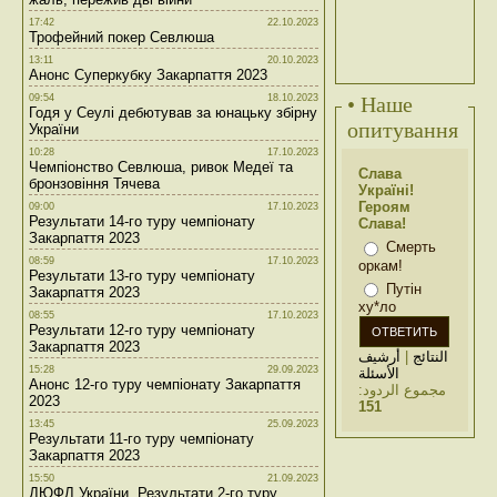
17:42
22.10.2023
Трофейний покер Севлюша
13:11
20.10.2023
Анонс Суперкубку Закарпаття 2023
09:54
18.10.2023
• Наше
Годя у Сеулі дебютував за юнацьку збірну
опитування
України
10:28
17.10.2023
Чемпіонство Севлюша, ривок Медеї та
Слава
бронзовіння Тячева
Україні!
Героям
09:00
17.10.2023
Результати 14-го туру чемпіонату
Слава!
Закарпаття 2023
Смерть
08:59
17.10.2023
оркам!
Результати 13-го туру чемпіонату
Путін
Закарпаття 2023
ху*ло
08:55
17.10.2023
Результати 12-го туру чемпіонату
Закарпаття 2023
أرشيف
|
النتائج
15:28
29.09.2023
الأسئلة
Анонс 12-го туру чемпіонату Закарпаття
مجموع الردود:
2023
151
13:45
25.09.2023
Результати 11-го туру чемпіонату
Закарпаття 2023
15:50
21.09.2023
ДЮФЛ України. Результати 2-го туру