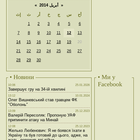
«
أبريل 2014
»
أح
س
ج
خ
أر
ث
إث
1
2
3
4
5
6
7
8
9
10
11
12
13
14
15
16
17
18
19
20
21
22
23
24
25
26
27
28
29
30
• Новини
• Ми у
Facebook
10:06
25.01.2026
Завершує гру на 34-ій хвилині
13:12
10.01.2024
Олег Вишневський став гравцем ФК
"Оболонь"
13:09
25.12.2023
Валерій Пересоляк: Пропоную УАФ
припинити атаку на Минай
12:08
25.12.2023
Желько Любенович: Я не боявся їхати в
Україну та був готовий до цього, адже, на
жаль, пережив дві війни