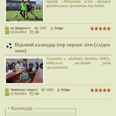
турнір «Шкіряний м’яч» кращим
футбольним проектом для дітей.
на Закарпатті
1397
Лобда
12.04.2014
(0)
Відомий календар ігор першої ліги (східна
зона)
Сьогодні, у «Будинку футбол ФФЗ»,
відбулось засідання ради
президентів.
Чемпіонат області
2266
Лобда
12.04.2014
(0)
• Календар