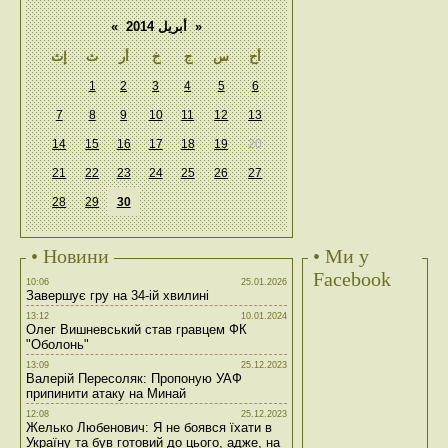
«
أبريل 2014
»
أح
س
ج
خ
أر
ث
إث
1
2
3
4
5
6
7
8
9
10
11
12
13
14
15
16
17
18
19
20
21
22
23
24
25
26
27
28
29
30
• Новини
• Ми у
Facebook
10:06
25.01.2026
Завершує гру на 34-ій хвилині
13:12
10.01.2024
Олег Вишневський став гравцем ФК
"Оболонь"
13:09
25.12.2023
Валерій Пересоляк: Пропоную УАФ
припинити атаку на Минай
12:08
25.12.2023
Желько Любенович: Я не боявся їхати в
Україну та був готовий до цього, адже, на