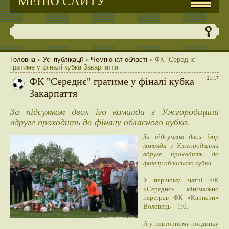
МЕНЮ САЙТУ
Головна
»
Усі публікації
»
Чемпіонат області
» ФК "Середнє"
гратиме у фіналі кубка Закарпаття
ФК "Середнє" гратиме у фіналі кубка
21:17
Закарпаття
За підсумком двох іго команда з Ужгородщини
вдруге проходить до фіналу обласного кубка.
За підсумком двох ігор
команда з Ужгородщини
вдруге проходить до
фіналу обласного кубка.
У першому матчі ФК
«Середнє» мінімально
переграв ФК «Карпати»
Воловець – 1:0.
А у повторному поєдинку