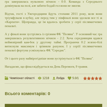
гра завершилась нульовою нічиєю - 0:0. Команда з Середнього
домінувала на полі, але забити бодай гол вони не змогли.
Відтак, гості з Ужгородщини йдуть стопами 2011 року, коли вони
тріумфували в кубку, але перед тим у півфіналі вони здолали все ті ж
«Карпати». Щоправда, це їм вдалось зробити у серії післяматчевих
пенальті.
А у фіналі вони зустрілись із грізним ФК "Поляна". У основний час гра
завершилась результативною нічиєю - 2:2. Хоча середнянцям вдався
неймовірний кам-бек у другому таймі. Програючи 0:2 зелено-білі
витиснули максимум і зрівняли рахунок. І у серіїї післяматчевих
пенальті фортуна усміхнулась ФК "Середнє".
От і цього разу найвірогідніше вони зустрінуться із ФК "Поляна".
Нагадаємо, що фінал відбудеться на День Перемоги, 9 травня.
Чемпіонат області
1218
Лобда
5.0
/
1
Всього коментарів
:
0