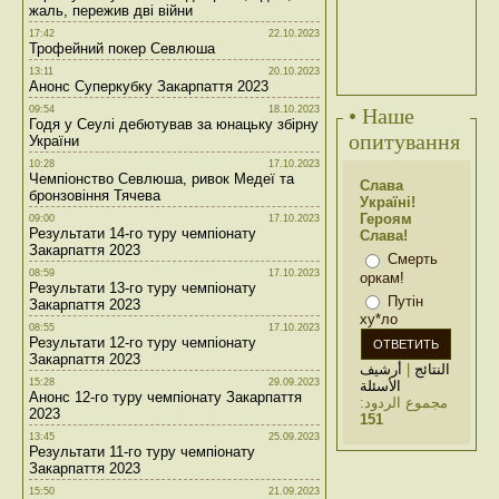
жаль, пережив дві війни
17:42
22.10.2023
Трофейний покер Севлюша
13:11
20.10.2023
Анонс Суперкубку Закарпаття 2023
09:54
18.10.2023
• Наше
Годя у Сеулі дебютував за юнацьку збірну
опитування
України
10:28
17.10.2023
Чемпіонство Севлюша, ривок Медеї та
Слава
бронзовіння Тячева
Україні!
Героям
09:00
17.10.2023
Результати 14-го туру чемпіонату
Слава!
Закарпаття 2023
Смерть
08:59
17.10.2023
оркам!
Результати 13-го туру чемпіонату
Путін
Закарпаття 2023
ху*ло
08:55
17.10.2023
Результати 12-го туру чемпіонату
Закарпаття 2023
أرشيف
|
النتائج
15:28
29.09.2023
الأسئلة
Анонс 12-го туру чемпіонату Закарпаття
مجموع الردود:
2023
151
13:45
25.09.2023
Результати 11-го туру чемпіонату
Закарпаття 2023
15:50
21.09.2023