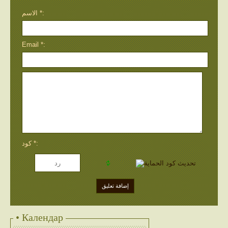
الاسم *:
Email *:
كود *:
• Календар