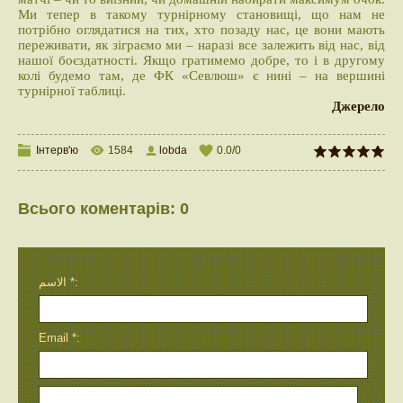
Ми тепер в такому турнірному становищі, що нам не
потрібно оглядатися на тих, хто позаду нас, це вони мають
переживати, як зіграємо ми – наразі все залежить від нас, від
нашої боєздатності. Якщо гратимемо добре, то і в другому
колі будемо там, де ФК «Севлюш» є нині – на вершині
турнірної таблиці.
Джерело
Інтерв'ю
1584
lobda
0.0
/
0
Всього коментарів
:
0
الاسم *:
Email *: