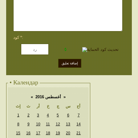
كود *:
• Календар
«
أغسطس 2016
»
أح
س
ج
خ
أر
ث
إث
1
2
3
4
5
6
7
8
9
10
11
12
13
14
15
16
17
18
19
20
21