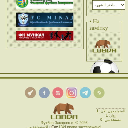
• На
замітку
1
المتواجدون الآن:
1
زوار:
0
مستخدمين:
Футбол Закарпаття © 2026
الاستضافة من
uCoz
| Усі права застережено!