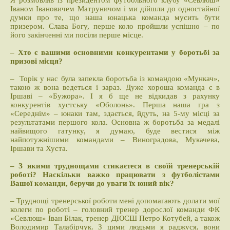
Я розмовляв із президентом футбольного клубу «Севлюш»
Іваном Івановичем Матруничом і ми дійшли до одностайної
думки про те, що наша юнацька команда мусить бути
призером. Слава Богу, перше коло пройшли успішно – по
його закінченні ми посіли перше місце.
– Хто є вашими основними конкурентами у боротьбі за
призові місця?
– Торік у нас була запекла боротьба із командою «Мункач»,
такою ж вона ведеться і зараз. Дуже хороша команда є в
Іршаві – «Бужора». І я б ще не відкидав з рахунку
конкурентів хустську «Оболонь». Перша наша гра з
«Середнім» – юнаки там, здається, йдуть, на 5-му місці за
результатами першого кола. Основна ж боротьба за медалі
найвищого гатунку, я думаю, буде вестися між
найпотужнішими командами – Виноградова, Мукачева,
Іршави та Хуста.
– З якими труднощами стикаєтеся в своїй тренерській
роботі? Наскільки важко працювати з футболістами
Вашої команди, беручи до уваги їх юний вік?
– Труднощі тренерської роботи мені допомагають долати мої
колеги по роботі – головний тренер дорослої команди ФК
«Севлюш» Іван Білак, тренер ДЮСШ Петро Котубей, а також
Володимир Талабірчук. З цими людьми я раджуся, вони