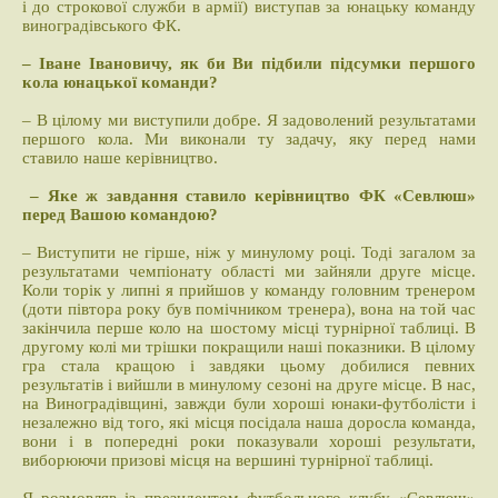
і до строкової служби в армії) виступав за юнацьку команду
виноградівського ФК.
– Іване Івановичу, як би Ви підбили підсумки першого
кола юнацької команди?
– В цілому ми виступили добре. Я задоволений результатами
першого кола. Ми виконали ту задачу, яку перед нами
ставило наше керівництво.
– Яке ж завдання ставило керівництво ФК «Севлюш»
перед Вашою командою?
– Виступити не гірше, ніж у минулому році. Тоді загалом за
результатами чемпіонату області ми зайняли друге місце.
Коли торік у липні я прийшов у команду головним тренером
(доти півтора року був помічником тренера), вона на той час
закінчила перше коло на шостому місці турнірної таблиці. В
другому колі ми трішки покращили наші показники. В цілому
гра стала кращою і завдяки цьому добилися певних
результатів і вийшли в минулому сезоні на друге місце. В нас,
на Виноградівщині, завжди були хороші юнаки-футболісти і
незалежно від того, які місця посідала наша доросла команда,
вони і в попередні роки показували хороші результати,
виборюючи призові місця на вершині турнірної таблиці.