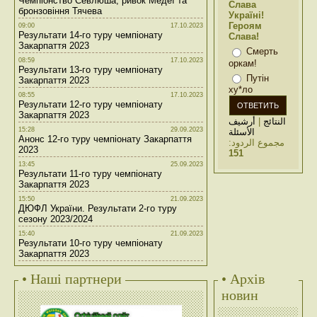
Чемпіонство Севлюша, ривок Медеї та
Слава
бронзовіння Тячева
Україні!
Героям
09:00
17.10.2023
Результати 14-го туру чемпіонату
Слава!
Закарпаття 2023
Смерть
08:59
17.10.2023
оркам!
Результати 13-го туру чемпіонату
Путін
Закарпаття 2023
ху*ло
08:55
17.10.2023
Результати 12-го туру чемпіонату
Закарпаття 2023
أرشيف
|
النتائج
15:28
29.09.2023
الأسئلة
Анонс 12-го туру чемпіонату Закарпаття
مجموع الردود:
2023
151
13:45
25.09.2023
Результати 11-го туру чемпіонату
Закарпаття 2023
15:50
21.09.2023
ДЮФЛ України. Результати 2-го туру
сезону 2023/2024
15:40
21.09.2023
Результати 10-го туру чемпіонату
Закарпаття 2023
• Наші партнери
• Архів
новин