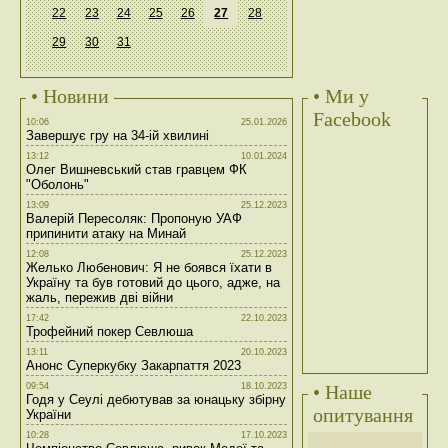
22
23
24
25
26
27
28
29
30
31
• Новини
• Ми у
Facebook
10:06
25.01.2026
Завершує гру на 34-ій хвилині
13:12
10.01.2024
Олег Вишневський став гравцем ФК
"Оболонь"
13:09
25.12.2023
Валерій Пересоляк: Пропоную УАФ
припинити атаку на Минай
12:08
25.12.2023
Желько Любенович: Я не боявся їхати в
Україну та був готовий до цього, адже, на
жаль, пережив дві війни
17:42
22.10.2023
Трофейний покер Севлюша
13:11
20.10.2023
Анонс Суперкубку Закарпаття 2023
09:54
18.10.2023
• Наше
Годя у Сеулі дебютував за юнацьку збірну
опитування
України
10:28
17.10.2023