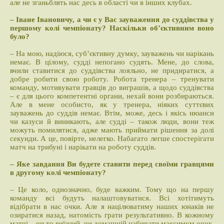
але не зганьблять нас десь в області чи в інших клубах.
– Іване Івановичу, а чи є у Вас зауваження до суддівства у
першому колі чемпіонату? Наскільки об’єктивним воно
було?
– На мою, надіюся, суб’єктивну думку, зауважень чи нарікань
немає. В цілому, судді непогано судять. Мене, до слова,
вчили ставитися до суддівства лояльно, не придиратися, а
добре робити свою роботу. Робота тренера – тренувати
команду, мотивувати гравців до виграшів, а щодо суддівства
– є для цього компетентні органи, нехай вони розбираються.
Але в мене особисто, як у тренера, ніяких суттєвих
зауважень до суддів немає. Втім, може, десь і якісь нюанси
чи казуси й виникають, але судді – також люди, вони теж
можуть помилятися, адже мають приймати рішення за долі
секунди. А це, повірте, нелегко. Набагато легше спостерігати
матч на трибуні і нарікати на роботу суддів.
– Яке завдання Ви будете ставити перед своїми гравцями
в другому колі чемпіонату?
– Це коло, однозначно, буде важким. Тому що на першу
команду всі будуть налаштовуватися. Всі хотітимуть
відібрати в нас очки. Але я націлюватиму наших юнаків не
озиратися назад, натомість грати результативно. В кожному
матчі – чи то виїзний, чи домашній набирати максимум очок.