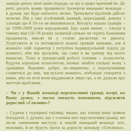
завжди дають мені цінні поради, за що я щиро вдячний їм. До
речі, досить важко працювати тренером юнацької команди –
я думав, що буде набагато легше. Тренувати підлітків дійсно
нелегко. Вік у них особливий, важкий, перехідний, декому з
хлопців ще й 16-ти не виповнилося. Когорта наших гравців –
це 1998-2000 роки народження. Іще один нюанс – хлопці в
такому віці (16-18 років) зазвичай сильно не горять бажанням
працювати, інколи їм у голові дискотеки та дівчата.
Згуртувати ж та мотивувати наших гравців неважко, але в
кожного свій характер і потрібен індивідуальний підхід до
кожного, аби він зрозумів, що саме я як тренер від нього
вимагаю. Тому в тренерській роботі головне – психологія.
Будучи хорошим психологом, можна знайти спільну мову з
гравцями. Важливо добре, по-людяному, з порозумінням
ставитися до них, вислухати кожного, побільше говорити з
ними, аби на полі вони віддавалися лише грі, а не думали про
життєві проблеми.
– Чи є у Вашій команді перспективні гравці, котрі, на
Вашу думку, з часом зможуть поповнити, підсилити
дорослий «Севлюш»?
– Судячи з турнірної таблиці, видно, що хлопці наші цілком
боєздатні. І, думаю, що є з-поміж них перспективні гравці, які
після закінчення виступу в нашій юнацькій команді хоч,
можливо, й не будуть грати за дорослу команду «Севлюша»,