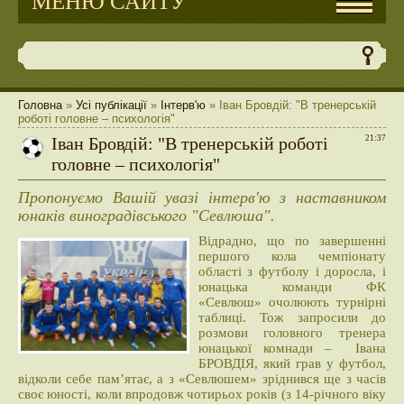
МЕНЮ САЙТУ
Головна
»
Усі публікації
»
Інтерв'ю
» Іван Бровдій: "В тренерській
роботі головне – психологія"
Іван Бровдій: "В тренерській роботі
21:37
головне – психологія"
Пропонуємо Вашій увазі інтерв'ю з наставником
юнаків виноградівського "Севлюша".
Відрадно, що по завершенні
першого кола чемпіонату
області з футболу і доросла, і
юнацька команди ФК
«Севлюш» очолюють турнірні
таблиці. Тож запросили до
розмови головного тренера
юнацької комнади – Івана
БРОВДІЯ, який грав у футбол,
відколи себе пам’ятає, а з «Севлюшем» зріднився ще з часів
своє юності, коли впродовж чотирьох років (з 14-річного віку