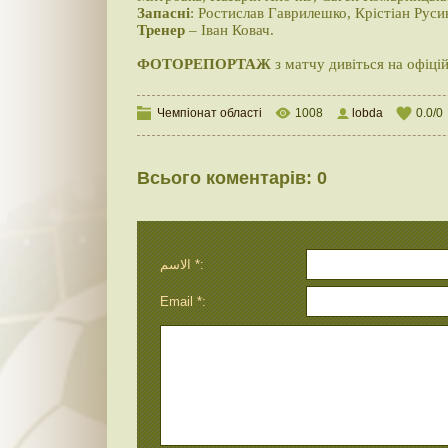
Запасні
: Ростислав Гаврилешко, Крістіан Руси
Тренер
– Іван Ковач.
ФОТОРЕПОРТАЖ
з матчу дивіться на офіці
Чемпіонат області
1008
lobda
0.0
/
0
Всього коментарів
:
0
الاسم *:
Email *: