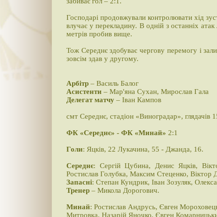
забиває гол – 2:1.
Господарі продовжували контролювати хід зустр
влучає у перекладину. В одній з останніх ата
метрів пробив вище.
Тож Середнє здобуває чергову перемогу і зали
зовсім здав у другому.
Арбітр
– Василь Балог
Асистенти
– Мар'яна Сухан, Мирослав Гала
Делегат матчу
– Іван Кампов
смт Середнє, стадіон «Виноградар», глядачів 
ФК «Середнє» - ФК «Минай»
2:1
Голи
: Яцків, 22 Лукачина, 55 - Джанда, 16.
Середнє
: Сергій Цубина, Денис Яцків, Вік
Ростислав Голубка, Максим Стеценко, Віктор Д
Запасні
: Степан Кундрик, Іван Зозуляк, Олек
Тренер
– Микола Дорогович.
Минай
: Ростислав Андрусь, Євген Мороховец
Митровка, Назарій Яночко, Євген Комарницьки