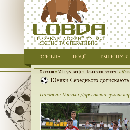
ПРО ЗАКАРПАТСЬКИЙ ФУТБОЛ
ЯКІСНО ТА ОПЕРАТИВНО
ГОЛОВНА
ПОДІЇ
ЧЕМПІОНАТИ
Головна
»
Усі публікації
»
Чемпіонат області
» ​Юна
​Юнаки Середнього дотискают
Підопічні Миколи Дороговича зуміли ви