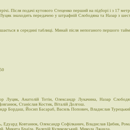
ічі. Після подачі кутового Стеценко перший на підборі і з 17 метр
к Луцяк знаходить передачею у штрафній Слободяна та Назар з шес
шається в середині таблиці. Минай після непоганого першого тайм
150
тор Луцяк, Анатолій Тотін, Олександр Лукачина, Назар Слободя
овганюк, Станіслав Костик, Віталій Долгош.
сандр Бордаш, Йосип Басараб, Василь Попович, Владислав Турецьки
ь, Едуард Ковтанюк, Олександр Софілканич, Владислав Цибик, Ром
й, Микита Браїла, Валерій Куликовський, Микола Джанда.