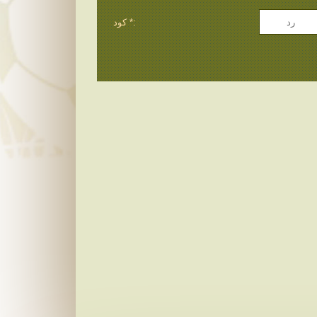
كود *: