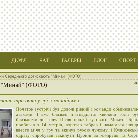
ДЮФЛ
ЧАТ
ГАЛЕРЕЇ
БЛОГ
СПОРТ
ки Середнього дотискають "Минай" (ФОТО)
ь "Минай" (ФОТО)
21
рвати три очки у грі з минайцями.
Початок зустрічі був доволі рівний і команди обмінювали
атаками. І вже близько п’ятнадцятої хвилини гості бу
близькими до голу. Після подачі кутового Микита Браї
пробивав з 14 метрів, воротар забрав і намагався швид
ввести м’яч у гру та вкинув рукою чужому, і Куликовськ
одразу спробував закинути Цубині за комірець та Серг