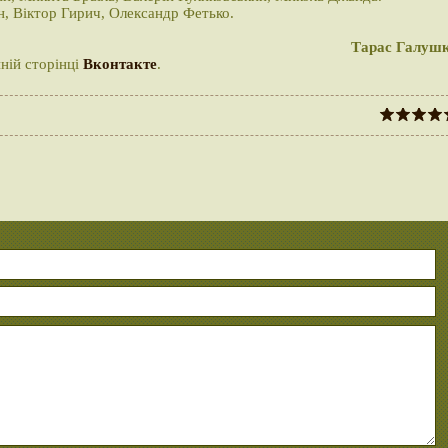
н, Віктор Гирич, Олександр Фетько.
Тарас Галуш
йній сторінці
Вконтакте
.