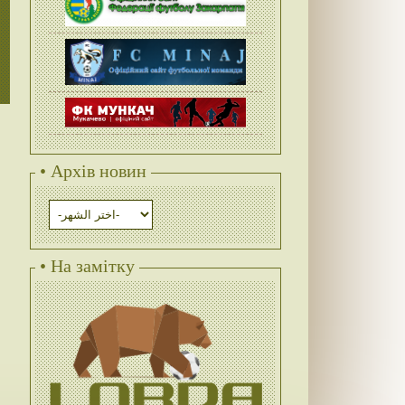
• Архів новин
• На замітку