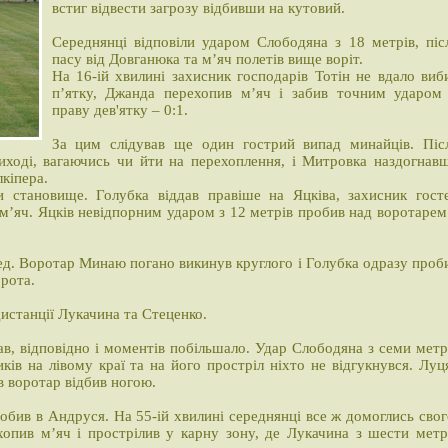
встиг відвести загрозу відбивши на кутовий.
Середнянці відповіли ударом Слободяна з 18 метрів, піс
пасу від Довганюка та м’яч полетів вище воріт.
На 16-ій хвилині захисник господарів Тотін не вдало виб
п’ятку, Джанда перехопив м’яч і забив точним ударом
праву дев'ятку – 0:1.
За цим слідував ще один гострий випад минайців. Піс
виході, вагаючись чи йти на перехоплення, і Митровка наздогнав
кіпера.
и становище. Голубка віддав правіше на Яцківа, захисник гост
 м’яч. Яцків невідпорним ударом з 12 метрів пробив над воротарем
ед. Воротар Минаю погано викинув круглого і Голубка одразу проб
орота.
истанції Лукачина та Стеценко.
ав, відповідно і моментів побільшало. Удар Слободяна з семи метр
ів на лівому краї та на його простріл ніхто не відгукнувся. Луц
ів воротар відбив ногою.
робив в Андруся. На 55-ій хвилині середнянці все ж домоглись свог
опив м’яч і прострілив у карну зону, де Лукачина з шести метр