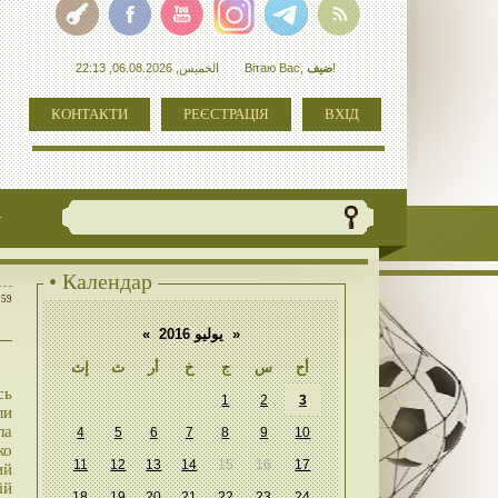
الخميس, 06.08.2026, 22:13
Вітаю Вас
,
ضيف
!
КОНТАКТИ
РЕЄСТРАЦІЯ
ВХІД
+
• Календар
:59
«
يوليو 2016
»
أح
س
ج
خ
أر
ث
إث
сь
1
2
3
ли
ла
4
5
6
7
8
9
10
ко
11
12
13
14
15
16
17
ий
ій
18
19
20
21
22
23
24