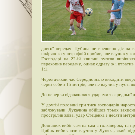
довгої передачі Цубина не впевнено діє на 
шкіряного у штрафній пробив, але влучив у гол
Господарі на 22-ій хвилині змогли вирівнят
перехопив передачу, однак одразу ж і втратив
1:1.
Через деякий час Середнє мало виходити впер
через себе з 15 метрів, але не влучив у пусті в
До перерви відзначилися ударами з середньої д
У другій половині гри тиск господарів нарост
заблокували. Лукачина обійшов трьох захисник
прострілив зліва, удар Стеценка з десяти метр
Довганюк вибіг сам на сам з голкіпером, та п
Цибик вибиваючи влучив у Луцяка, який підх