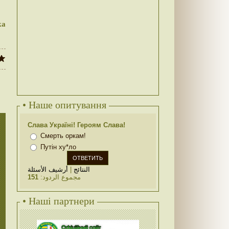
ка
• Наше опитування
Слава Україні! Героям Слава!
Смерть оркам!
Путін ху*ло
أرشيف الأسئلة
|
النتائج
151
مجموع الردود:
• Наші партнери