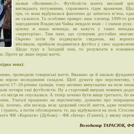
назвав «Волинню-2». Футболісти мають високий зріс
виглядають потужними, справляють гідне враження. Що
гри, то вона відбувалася фактично до забитого м’яча, одн
не склалося. Та особливо прикро: наш хлопець 1999-го ро
народження Владислав Чайка невдало впав – і зламав руку.
цілому ж наша команда, як кажуть у таких випадка
«перегоріла». Тим паче, що суперник достойно змагавс
Окремо хотів би подякувати глядачам, які корект
вболівали, прийшли подивитися футбол у своє задоволенн
Щодо туру в Західній зоні, то результати в основно
є. Проте це лише перші матчі.
ідна зона):
аннях, проводили товариські матчі. Вважаю: це й заклало фундаме
ною мірою молодіжним складом. Щоб думати про перспективу, 
матчі 17–18-річних гравців, тому активно випускаємо на поле юнак
пали чотири такі футболісти. Ну а стартовий виграш повинен дода
5-го місця не опускалися. А тепер хочемо бути вище третього, бо в
рами. Узагалі працюємо на перспективу, думаємо про покращен
і), хочемо, аби молодь вела здоровий спосіб життя, адже помітил
 і грають, а потім обговорюють те, що відбувалося на полі. Стосов
 матч ФК «Карпати» (Дубове) – ФК «Інтер» (Ганичі), у якому перем
Володимир ТАРАСЮК, Ф