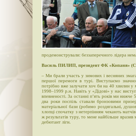
продемонстрували: беззаперечного лідера нема
Василь ПИЛИП, президент ФК «Копаня» (Сх
– Ми брали участь у зимових і весняних змаг
першої перемоги в турі. Виступаємо знач
потрібно вже залучати хоч би на 40 хвилин у 
1998–1999 р.н. Навіть у «Дідові» у нас висту
впевненості. За останні п’ять років ми нижче 
два роки поспіль ставали бронзовими призе
матеріальної бази (робимо роздягальні, душов
хлопці спочатку з нетерпінням чекають матчів
ж результатів туру, то мене найбільше вразив
дебютант ліги.