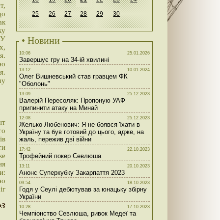
т,
до
25
26
27
28
29
30
ак
ку
 У
• Новини
х,
10:06
25.01.2026
я.
Завершує гру на 34-ій хвилині
но
13:12
10.01.2024
я.
Олег Вишневський став гравцем ФК
му
"Оболонь"
13:09
25.12.2023
Валерій Пересоляк: Пропоную УАФ
припинити атаку на Минай
12:08
25.12.2023
нт
Желько Любенович: Я не боявся їхати в
то
Україну та був готовий до цього, адже, на
ів
жаль, пережив дві війни
ти
17:42
22.10.2023
же
Трофейний покер Севлюша
ня
13:11
20.10.2023
и:
Анонс Суперкубку Закарпаття 2023
но
09:54
18.10.2023
іг
Годя у Сеулі дебютував за юнацьку збірну
України
ФЗ
10:28
17.10.2023
Чемпіонство Севлюша, ривок Медеї та