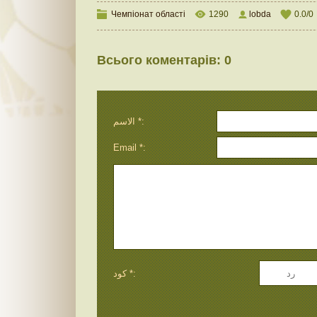
Чемпіонат області
1290
lobda
0.0
/
0
Всього коментарів
:
0
الاسم *:
Email *:
كود *: