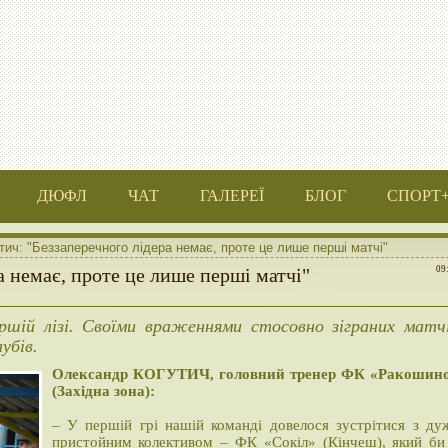
ДЮФЛ
ЧАТ
ГАЛЕРЕЇ
БЛОГ
СПОРТ
тич: "Беззаперечного лідера немає, проте це лише перші матчі"
а немає, проте це лише перші матчі"
09
шій лізі. Своїми враженнями стосовно зіграних матч
убів.
Олександр КОГУТИЧ, головний тренер ФК «Ракошин
(Західна зона):
– У першій грі нашій команді довелося зустрітися з ду
пристойним колективом – ФК «Сокіл» (Кінчеш), який би