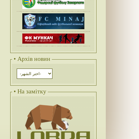
• Архів новин
• На замітку