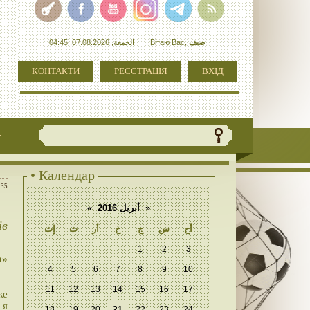
الجمعة, 07.08.2026, 04:45
Вітаю Вас
,
ضيف
!
КОНТАКТИ
РЕЄСТРАЦІЯ
ВХІД
+
• Календар
:35
«
أبريل 2016
»
ів
أح
س
ج
خ
أر
ث
إث
1
2
3
о»
4
5
6
7
8
9
10
11
12
13
14
15
16
17
же
 я
18
19
20
21
22
23
24