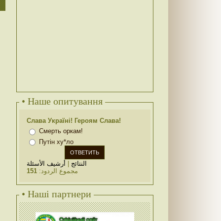
• Наше опитування
Слава Україні! Героям Слава!
Смерть оркам!
Путін ху*ло
أرشيف الأسئلة
|
النتائج
151
مجموع الردود:
• Наші партнери