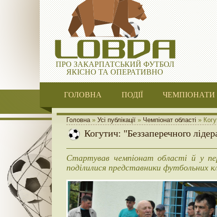
ПРО ЗАКАРПАТСЬКИЙ ФУТБОЛ
ЯКІСНО ТА ОПЕРАТИВНО
ГОЛОВНА
ПОДІЇ
ЧЕМПІОНАТИ
Головна
»
Усі публікації
»
Чемпіонат області
» Когу
Когутич: "Беззаперечного лідер
Стартував чемпіонат області й у пер
поділилися представники футбольних кл