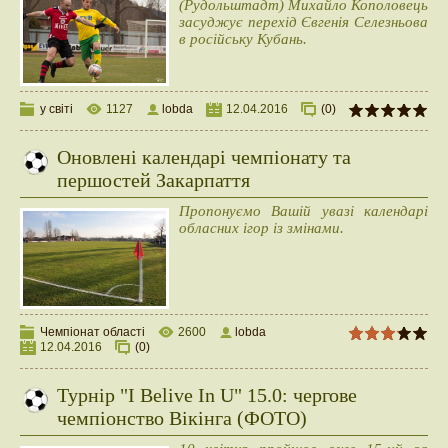
(Рудольштадт) Михайло Кополовець
засуджує перехід Євгенія Селезньова
в російську Кубань.
у світі
1127
lobda
12.04.2016
(0)
Оновлені календарі чемпіонату та
першостей Закарпаття
Пропонуємо Вашій увазі календарі
обласних ігор із змінами.
Чемпіонат області
2600
lobda
12.04.2016
(0)
Турнір "I Belive In U" 15.0: чергове
чемпіонство Вікінга (ФОТО)