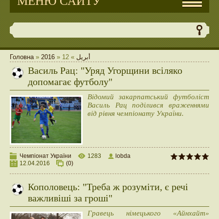
МЕНЮ САЙТУ
Головна
»
2016
»
12
»
أبريل
Василь Рац: "Уряд Угорщини всіляко
допомагає футболу"
Відомий закарпатський футболіст
Василь Рац поділився враженнями
від рівня чемпіонату України.
Чемпіонат України
1283
lobda
12.04.2016
(0)
Кополовець: "Треба ж розуміти, є речі
важливіші за гроші"
Гравець німецького «Айнхайт»