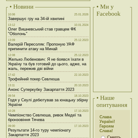
• Новини
• Ми у
Facebook
10:06
25.01.2026
Завершує гру на 34-ій хвилині
13:12
10.01.2024
Олег Вишневський став гравцем ФК
"Оболонь"
13:09
25.12.2023
Валерій Пересоляк: Пропоную УАФ
припинити атаку на Минай
12:08
25.12.2023
Желько Любенович: Я не боявся їхати в
Україну та був готовий до цього, адже, на
жаль, пережив дві війни
17:42
22.10.2023
Трофейний покер Севлюша
13:11
20.10.2023
Анонс Суперкубку Закарпаття 2023
09:54
18.10.2023
• Наше
Годя у Сеулі дебютував за юнацьку збірну
опитування
України
10:28
17.10.2023
Чемпіонство Севлюша, ривок Медеї та
Слава
бронзовіння Тячева
Україні!
Героям
09:00
17.10.2023
Результати 14-го туру чемпіонату
Слава!
Закарпаття 2023
Смерть