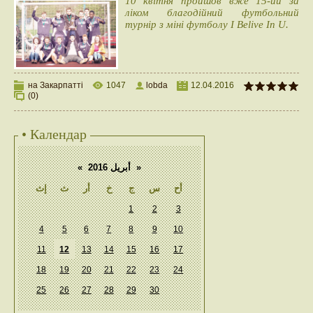
10 квітня пройшов вже 15-ий за
ліком благодійний футбольний
турнір з міні футболу I Belive In U.
на Закарпатті
1047
lobda
12.04.2016
(0)
• Календар
«
أبريل 2016
»
أح
س
ج
خ
أر
ث
إث
1
2
3
4
5
6
7
8
9
10
11
12
13
14
15
16
17
18
19
20
21
22
23
24
25
26
27
28
29
30