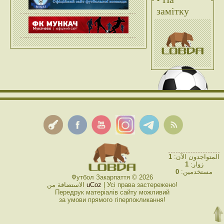
замітку
1
المتواجدون الآن:
1
زوار:
0
مستخدمين:
Футбол Закарпаття © 2026
الاستضافة من
uCoz
| Усі права застережено!
Передрук матеріалів сайту можливий
за умови прямого гіперпокликання!