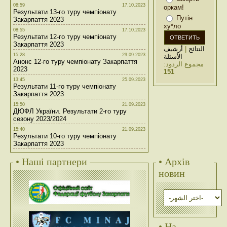
08:59
17.10.2023
оркам!
Результати 13-го туру чемпіонату
Путін
Закарпаття 2023
ху*ло
08:55
17.10.2023
Результати 12-го туру чемпіонату
Закарпаття 2023
أرشيف
|
النتائج
15:28
29.09.2023
الأسئلة
Анонс 12-го туру чемпіонату Закарпаття
مجموع الردود:
2023
151
13:45
25.09.2023
Результати 11-го туру чемпіонату
Закарпаття 2023
15:50
21.09.2023
ДЮФЛ України. Результати 2-го туру
сезону 2023/2024
15:40
21.09.2023
Результати 10-го туру чемпіонату
Закарпаття 2023
• Наші партнери
• Архів
новин
• На