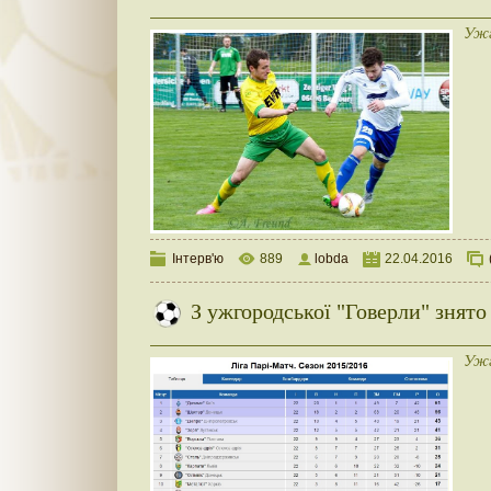
Ужг
Інтерв'ю
889
lobda
22.04.2016
З ужгородської "Говерли" знято
Ужг