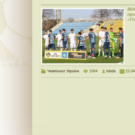
Від
пр
«Го
Чемпіонат України
1064
lobda
22.04