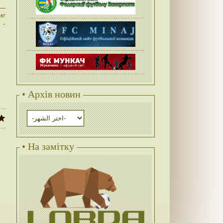
не
 -
• Архів новин
• На замітку