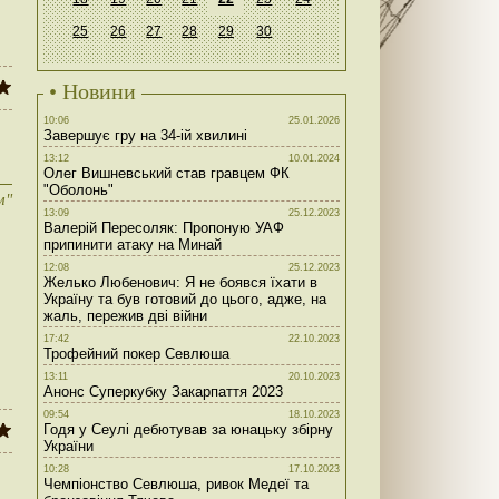
25
26
27
28
29
30
• Новини
10:06
25.01.2026
Завершує гру на 34-ій хвилині
13:12
10.01.2024
Олег Вишневський став гравцем ФК
"Оболонь"
м"
13:09
25.12.2023
Валерій Пересоляк: Пропоную УАФ
припинити атаку на Минай
12:08
25.12.2023
Желько Любенович: Я не боявся їхати в
Україну та був готовий до цього, адже, на
жаль, пережив дві війни
17:42
22.10.2023
Трофейний покер Севлюша
13:11
20.10.2023
Анонс Суперкубку Закарпаття 2023
09:54
18.10.2023
Годя у Сеулі дебютував за юнацьку збірну
України
10:28
17.10.2023
Чемпіонство Севлюша, ривок Медеї та