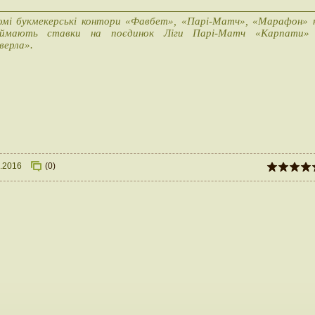
омі букмекерські контори «Фавбет», «Парі-Матч», «Марафон» 
иймають ставки на поєдинок Ліги Парі-Матч «Карпати»
верла».
.2016
(0)