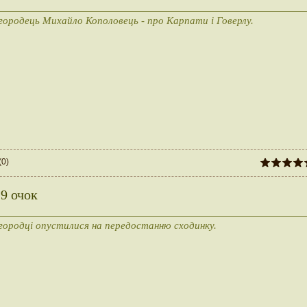
ородець Михайло Кополовець - про Карпати і Говерлу.
(0)
 9 очок
ородці опустилися на передостанню сходинку.