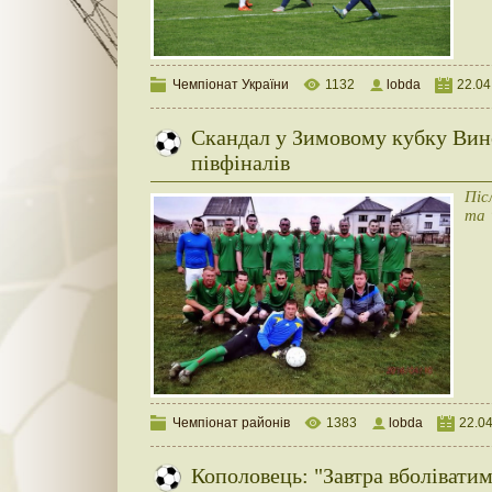
Чемпіонат України
1132
lobda
22.04
Скандал у Зимовому кубку Вин
півфіналів
Піс
та 
Чемпіонат районів
1383
lobda
22.0
Кополовець: "Завтра вболіватим