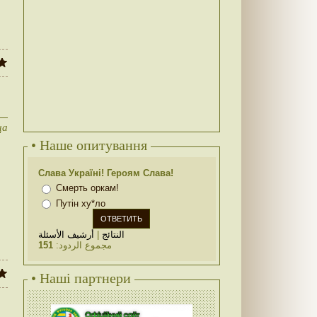
ца
• Наше опитування
Слава Україні! Героям Слава!
Смерть оркам!
Путін ху*ло
أرشيف الأسئلة
|
النتائج
151
مجموع الردود:
• Наші партнери