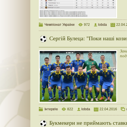
Чемпіонат України
972
lobda
22.04.
Сергій Булеца: "Поки наші козир
Зак
под
Інтерв'ю
822
lobda
22.04.2016
Букмекери не приймають ставки