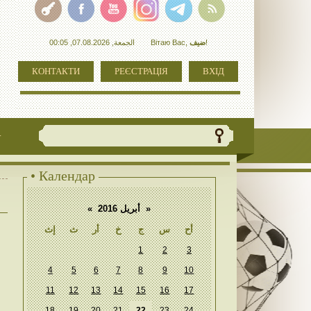
الجمعة, 07.08.2026, 00:05
Вітаю Вас
,
ضيف
!
КОНТАКТИ
РЕЄСТРАЦІЯ
ВХІД
+
• Календар
«
أبريل 2016
»
أح
س
ج
خ
أر
ث
إث
1
2
3
4
5
6
7
8
9
10
11
12
13
14
15
16
17
18
19
20
21
22
23
24