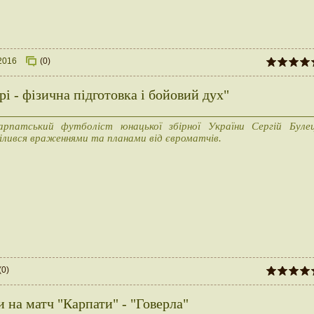
2016
(0)
і - фізична підготовка і бойовий дух"
арпатський футболіст юнацької збірної України Сергій Буле
ілився враженнями та планами від євроматчів.
(0)
 на матч "Карпати" - "Говерла"