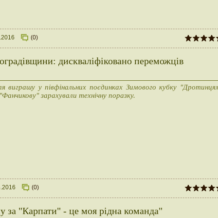
.2016
(0)
оградівщини: дискваліфіковано переможців
ля виграшу у півфінальних поєдинках Зимового кубку "Дротинця
"Фанчикову" зарахували технічну поразку.
4.2016
(0)
у за "Карпати" - це моя рідна команда"