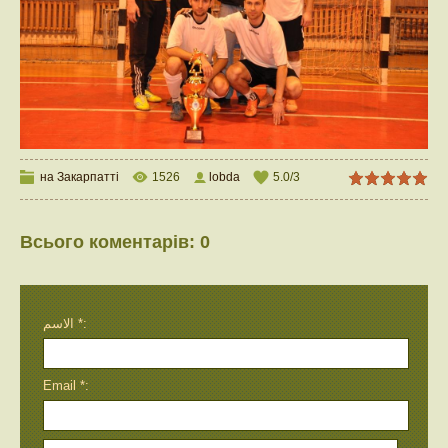
на Закарпатті
1526
lobda
5.0
/
3
Всього коментарів
:
0
الاسم *:
Email *: