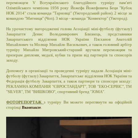
переможцем V Всеукраїнського благодійного турніру пам’яті
Олімпійського чемпіона 1956 року Йожефа Йожефовича Беци "Кубок
НОК 2014" стала команда "Тарновці" (Ужгородський район). 2 місце за
командою "Митниця" (Чоп). 3 місце - команда "Конвектор" (Ужгород).
На урочистому нагородженні голова Асоціації міні-футболу (футзалу)
Закарпаття Денис Володимирович Близнець, представники
Закарпатського відділення НОК України Плєханов Анатолій
Михайлович та Молнар Михайло Васильович, а також головний арбітр
турніру Михайло Митровський-старший вручили переможцям та
призерам дипломи, медалі, кубки та призи від партнерів та спонсорів
заходу.
Допомогу в організації та проведенні турніру надали Асоціація міні-
футболу (футзалу) Закарпаття, Закарпатське відділення НОК України та
Федерація футболу Закарпаття, а також партнери та спонсори заходу:
РЕКЛАМНА КОМПАНІЯ "ЄВРОСТАНДАРТ", ТОВ "ЕКО-СЕРВІС", ТМ
"SILVER", ТМ "ВИШКОВО", спортивний бренд "JOMA".
ФОТОРЕПОРТАЖ
з турніру Ви можете переглянути на офіційній
сторінці
Вконтакте
.