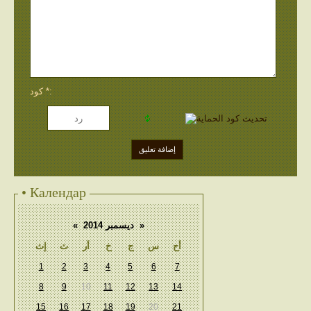
كود *:
• Календар
«
ديسمبر 2014
»
أح
س
ج
خ
أر
ث
إث
1
2
3
4
5
6
7
8
9
10
11
12
13
14
15
16
17
18
19
20
21