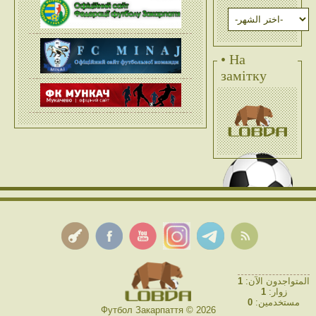
• На
замітку
1
المتواجدون الآن:
1
زوار:
0
مستخدمين:
Футбол Закарпаття © 2026