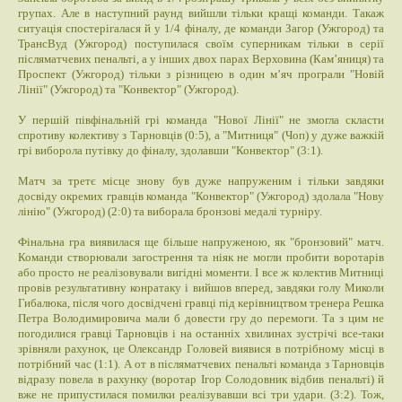
групах. Але в наступний раунд вийшли тільки кращі команди. Такаж
ситуація спостерігалася й у 1/4 фіналу, де команди Загор (Ужгород) та
ТрансВуд (Ужгород) поступилася своїм суперникам тільки в серії
післяматчевих пенальті, а у інших двох парах Верховина (Кам’яниця) та
Проспект (Ужгород) тільки з різницею в один м’яч програли "Новій
Лінії" (Ужгород) та "Конвектор" (Ужгород).
У першій півфінальній грі команда "Нової Лінії" не змогла скласти
спротиву колективу з Тарновців (0:5), а "Митниця" (Чоп) у дуже важкій
грі виборола путівку до фіналу, здолавши "Конвектор" (3:1).
Матч за третє місце знову був дуже напруженим і тільки завдяки
досвіду окремих гравців команда "Конвектор" (Ужгород) здолала "Нову
лінію" (Ужгород) (2:0) та виборала бронзові медалі турніру.
Фінальна гра виявилася ще більше напруженою, як "бронзовий" матч.
Команди створювали загострення та ніяк не могли пробити воротарів
або просто не реалізовували вигідні моменти. І все ж колектив Митниці
провів результативну конратаку і вийшов вперед, завдяки голу Миколи
Гибалюка, після чого досвідчені гравці під керівництвом тренера Решка
Петра Володимировича мали б довести гру до перемоги. Та з цим не
погодилися гравці Тарновців і на останніх хвилинах зустрічі все-таки
зрівняли рахунок, це Олександр Головей виявися в потрібному місці в
потрібний час (1:1). А от в післяматчевих пенальті команда з Тарновців
відразу повела в рахунку (воротар Ігор Солодовник відбив пенальті) й
вже не припустилася помилки реалізувавши всі три удари. (3:2). Тож,