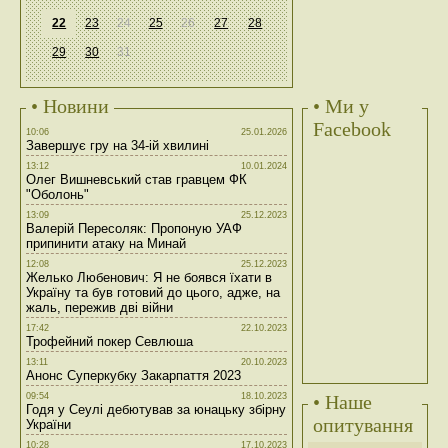
22
23
24
25
26
27
28
29
30
31
• Новини
• Ми у
Facebook
10:06
25.01.2026
Завершує гру на 34-ій хвилині
13:12
10.01.2024
Олег Вишневський став гравцем ФК
"Оболонь"
13:09
25.12.2023
Валерій Пересоляк: Пропоную УАФ
припинити атаку на Минай
12:08
25.12.2023
Желько Любенович: Я не боявся їхати в
Україну та був готовий до цього, адже, на
жаль, пережив дві війни
17:42
22.10.2023
Трофейний покер Севлюша
13:11
20.10.2023
Анонс Суперкубку Закарпаття 2023
09:54
18.10.2023
• Наше
Годя у Сеулі дебютував за юнацьку збірну
опитування
України
10:28
17.10.2023