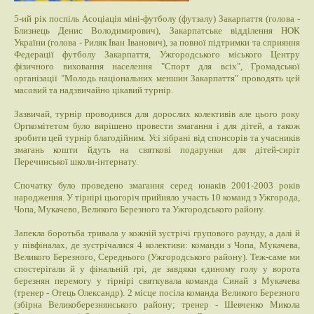
5-ий рік поспіль Асоціація міні-футболу (футзалу) Закарпаття (голова -
Близнець Денис Володимирович), Закарпатське відділення НОК
України (голова - Риляк Іван Іванович), за повної підтримки та сприяння
Федерації футболу Закарпаття, Ужгородського міського Центру
фізичного виховання населення "Спорт для всіх", Громадської
організації "Молодь національних меншин Закарпаття" проводять цей
масовий та надзвичайно цікавий турнір.
Зазвичай, турнір проводився для дорослих колективів але цього року
Оргкомітетом було вирішено провести змагання і для дітей, а також
зробити цей турнір благодійним. Усі зібрані від спонсорів та учасників
змагань кошти йдуть на святкові подарунки для дітей-сиріт
Перечинської школи-інтернату.
Спочатку було проведено змагання серед юнаків 2001-2003 років
народження. У тірнірі цьогоріч прийняло участь 10 команд з Ужгорода,
Чопа, Мукачево, Великого Березного та Ужгородського району.
Запекла боротьба тривала у кожній зустрічі групового раунду, а далі й
у півфіналах, де зустрічалися 4 колективи: команди з Чопа, Мукачева,
Великого Березного, Середнього (Ужгородського району). Теж-саме ми
спостерігали й у фінальній грі, де завдяки єдиному голу у ворота
березнян перемогу у тірнірі святкувала команда Синай з Мукачева
(тренер - Отець Олександр). 2 місце посіла команда Великого Березного
(збірна Великоберезнянського району; тренер - Шевченко Микола