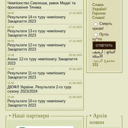
Чемпіонство Севлюша, ривок Медеї та
Слава
бронзовіння Тячева
Україні!
Героям
09:00
17.10.2023
Результати 14-го туру чемпіонату
Слава!
Закарпаття 2023
Смерть
08:59
17.10.2023
оркам!
Результати 13-го туру чемпіонату
Путін
Закарпаття 2023
ху*ло
08:55
17.10.2023
Результати 12-го туру чемпіонату
Закарпаття 2023
أرشيف
|
النتائج
15:28
29.09.2023
الأسئلة
Анонс 12-го туру чемпіонату Закарпаття
مجموع الردود:
2023
151
13:45
25.09.2023
Результати 11-го туру чемпіонату
Закарпаття 2023
15:50
21.09.2023
ДЮФЛ України. Результати 2-го туру
сезону 2023/2024
15:40
21.09.2023
Результати 10-го туру чемпіонату
Закарпаття 2023
• Наші партнери
• Архів
новин