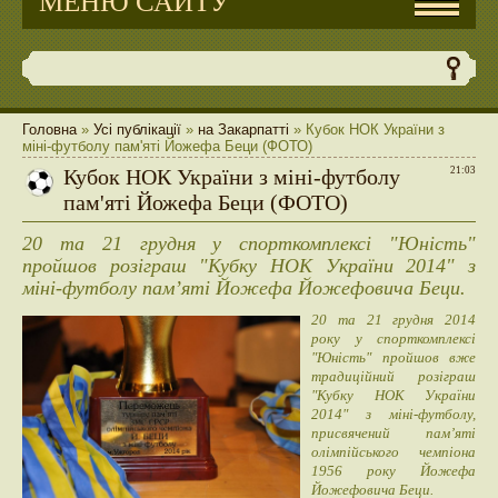
МЕНЮ САЙТУ
Головна
»
Усі публікації
»
на Закарпатті
» Кубок НОК України з
міні-футболу пам'яті Йожефа Беци (ФОТО)
Кубок НОК України з міні-футболу
21:03
пам'яті Йожефа Беци (ФОТО)
20 та 21 грудня у спорткомплексі "Юність"
пройшов розіграш "Кубку НОК України 2014" з
міні-футболу пам’яті Йожефа Йожефовича Беци.
20 та 21 грудня 2014
року у спорткомплексі
"Юність" пройшов вже
традиційний розіграш
"Кубку НОК України
2014" з міні-футболу,
присвячений пам’яті
олімпійського чемпіона
1956 року Йожефа
Йожефовича Беци.