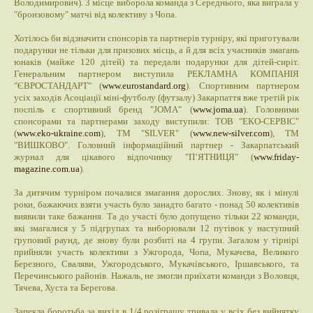
Володимирович). 3 місце виборола команда з Середнього, яка виграла у
"бронзовому" матчі від колективу з Чопа.
Хотілось би відзначити спонсорів та партнерів турніру, які приготували
подарунки не тільки для призових місць, а й для всіх учасників змагань
юнаків (майже 120 дітей) та передали подарунки для дітей-сиріт.
Генеральним партнером виступила РЕКЛАМНА КОМПАНІЯ
"ЄВРОСТАНДАРТ" (
www.eurostandard.org
). Спортивним партнером
усіх заходів Асоціації міні-футболу (футзалу) Закарпаття вже третій рік
поспіль є спортивний бренд "JOMA" (
www.joma.ua
). Головними
спонсорами та партнерами заходу виступили: ТОВ "ЕКО-СЕРВІС"
(
www.eko-ukraine.com
), ТМ "SILVER" (
www.new-silver.com
), ТМ
"ВИШКОВО". Головний інформаційний партнер - Закарпатський
журнал для цікавого відпочинку "П’ЯТНИЦЯ" (
www.friday-
magazine.com.ua
).
За дитячим турніром почалися змагання дорослих. Знову, як і мінулі
роки, бажаючих взяти участь було занадто багато - понад 50 колективів
виявили таке бажання. Та до участі було допущено тільки 22 команди,
які змагалися у 5 підгрупах та виборювали 12 путівок у наступний
груповий раунд, де знову були розбиті на 4 групи. Загалом у тірнірі
прийняли участь колективи з Ужгорода, Чопа, Мукачева, Великого
Березного, Сваляви, Ужгородського, Мукачівського, Іршавського, та
Перечинського районів. Нажаль, не змогли приїхати команди з Воловця,
Тячева, Хуста та Берегова.
Запекла боротьба за вихід в 1/4 розіграшу тривала у всіх без вийнятку