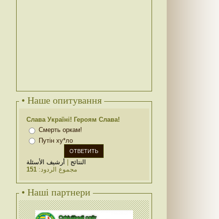
• Наше опитування
Слава Україні! Героям Слава!
Смерть оркам!
Путін ху*ло
أرشيف الأسئلة
|
النتائج
151
مجموع الردود:
• Наші партнери