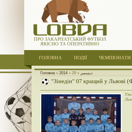
ПРО ЗАКАРПАТСЬКИЙ ФУТБОЛ
ЯКІСНО ТА ОПЕРАТИВНО
ГОЛОВНА
ПОДІЇ
ЧЕМПІОНАТИ
Головна
»
2014
»
29
»
ديسمبر
"Зінедін" 07 кращий у Львові 
Ужг
Льв