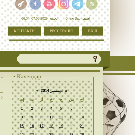
الجمعة, 07.08.2026, 06:34
Вітаю Вас
,
ضيف
!
КОНТАКТИ
РЕЄСТРАЦІЯ
ВХІД
+
• Календар
«
ديسمبر 2014
»
 у
أح
س
ج
خ
أر
ث
إث
1
2
3
4
5
6
7
8
9
10
11
12
13
14
15
16
17
18
19
20
21
22
23
24
25
26
27
28