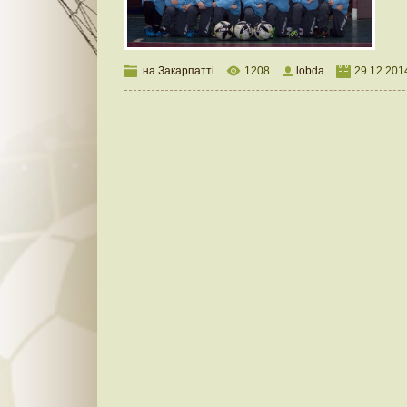
на Закарпатті
1208
lobda
29.12.201