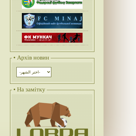
• Архів новин
• На замітку