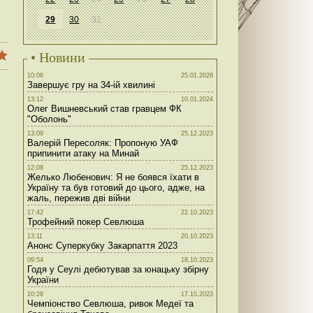
29
30
31
• Новини
10:06
25.01.2026
Завершує гру на 34-ій хвилині
13:12
10.01.2024
Олег Вишневський став гравцем ФК
"Оболонь"
13:09
25.12.2023
Валерій Пересоляк: Пропоную УАФ
припинити атаку на Минай
12:08
25.12.2023
Желько Любенович: Я не боявся їхати в
Україну та був готовий до цього, адже, на
жаль, пережив дві війни
17:42
22.10.2023
Трофейний покер Севлюша
13:11
20.10.2023
Анонс Суперкубку Закарпаття 2023
09:54
18.10.2023
Годя у Сеулі дебютував за юнацьку збірну
України
10:28
17.10.2023
Чемпіонство Севлюша, ривок Медеї та