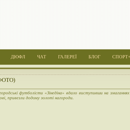
ДЮФЛ
ЧАТ
ГАЛЕРЕЇ
БЛОГ
СПОРТ
(ФОТО)
ородські футболісти «Зінедіна» вдало виступивши на змаганнях
ові, привезли додому золоті нагороди.