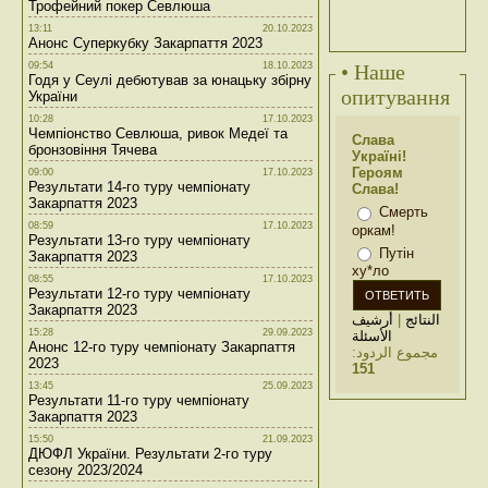
Трофейний покер Севлюша
13:11
20.10.2023
Анонс Суперкубку Закарпаття 2023
09:54
18.10.2023
• Наше
Годя у Сеулі дебютував за юнацьку збірну
опитування
України
10:28
17.10.2023
Чемпіонство Севлюша, ривок Медеї та
Слава
бронзовіння Тячева
Україні!
Героям
09:00
17.10.2023
Результати 14-го туру чемпіонату
Слава!
Закарпаття 2023
Смерть
08:59
17.10.2023
оркам!
Результати 13-го туру чемпіонату
Путін
Закарпаття 2023
ху*ло
08:55
17.10.2023
Результати 12-го туру чемпіонату
Закарпаття 2023
أرشيف
|
النتائج
15:28
29.09.2023
الأسئلة
Анонс 12-го туру чемпіонату Закарпаття
مجموع الردود:
2023
151
13:45
25.09.2023
Результати 11-го туру чемпіонату
Закарпаття 2023
15:50
21.09.2023
ДЮФЛ України. Результати 2-го туру
сезону 2023/2024