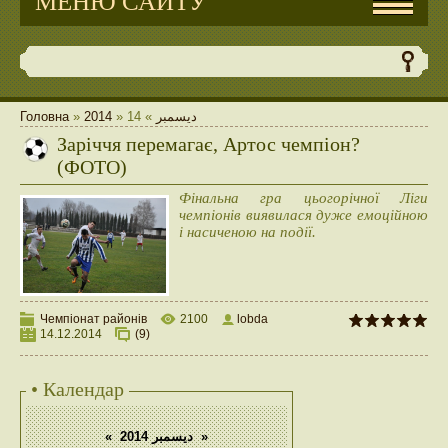
МЕНЮ САЙТУ
Головна
»
2014
»
14
»
ديسمبر
Заріччя перемагає, Артос чемпіон?
(ФОТО)
Фінальна гра цьогорічної Ліги
чемпіонів виявилася дуже емоційною
і насиченою на події.
Чемпіонат районів
2100
lobda
14.12.2014
(9)
• Календар
«
ديسمبر 2014
»