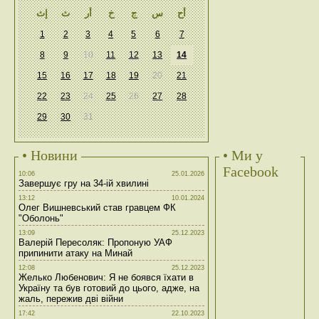
أح
س
ج
خ
أر
ث
إث
1
2
3
4
5
6
7
8
9
10
11
12
13
14
15
16
17
18
19
20
21
22
23
24
25
26
27
28
29
30
31
• Новини
• Ми у
Facebook
10:06
25.01.2026
Завершує гру на 34-ій хвилині
13:12
10.01.2024
Олег Вишневський став гравцем ФК
"Оболонь"
13:09
25.12.2023
Валерій Пересоляк: Пропоную УАФ
припинити атаку на Минай
12:08
25.12.2023
Желько Любенович: Я не боявся їхати в
Україну та був готовий до цього, адже, на
жаль, пережив дві війни
17:42
22.10.2023